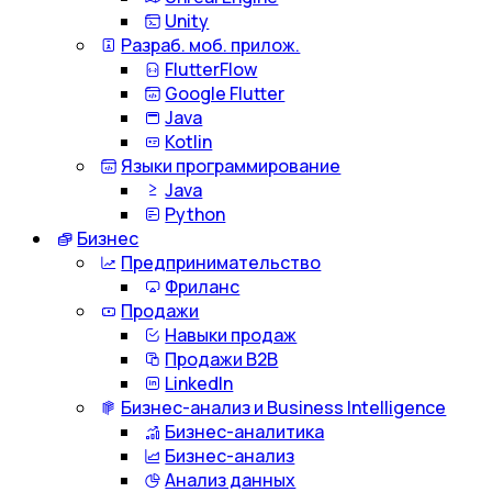
Unity
Разраб. моб. прилож.
FlutterFlow
Google Flutter
Java
Kotlin
Языки программирование
Java
Python
Бизнес
Предпринимательство
Фриланс
Продажи
Навыки продаж
Продажи B2B
LinkedIn
Бизнес-анализ и Business Intelligence
Бизнес-аналитика
Бизнес-анализ
Анализ данных