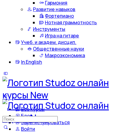
Гармония
Развитие навыков
Фортепиано
Нотная граммотность
Инструменты
Игра на гитаре
Учеб. и академ. дисцип.
Общественные науки
Макроэкономика
In English
Все Курсы
Блог
Искать:
Зарегистрироваться
Войти