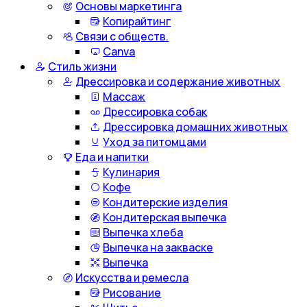
Основы маркетинга
Копирайтинг
Связи с обществ.
Canva
Стиль жизни
Дрессировка и содержание животных
Массаж
Дрессировка собак
Дрессировка домашних животных
Уход за питомцами
Еда и напитки
Кулинария
Кофе
Кондитерские изделия
Кондитерская выпечка
Выпечка хлеба
Выпечка на закваске
Выпечка
Искусства и ремесла
Рисование