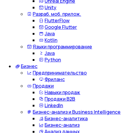
Unreal Engine
Unity
Разраб. моб. прилож.
FlutterFlow
Google Flutter
Java
Kotlin
Языки программирование
Java
Python
Бизнес
Предпринимательство
Фриланс
Продажи
Навыки продаж
Продажи B2B
LinkedIn
Бизнес-анализ и Business Intelligence
Бизнес-аналитика
Бизнес-анализ
Анализ данных