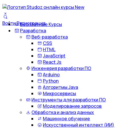
Войти
Регистрация
Бесплатные Курсы
Разработка
Веб-разработка
CSS
HTML
JavaScript
React Js
Инженерия разработки ПО
Arduino
Python
Алгоритмы Java
Микросервисы
Инструменты для разработки ПО
Моделирование запросов
Обработка и анализ данных
Машинное обучение
Искусственный интеллект (ИИ)