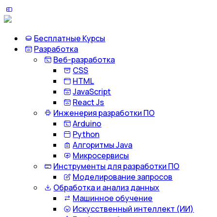
Бесплатные Курсы
Разработка
Веб-разработка
CSS
HTML
JavaScript
React Js
Инженерия разработки ПО
Arduino
Python
Алгоритмы Java
Микросервисы
Инструменты для разработки ПО
Моделирование запросов
Обработка и анализ данных
Машинное обучение
Искусственный интеллект (ИИ)