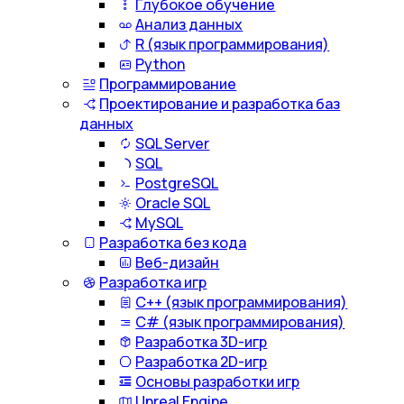
Глубокое обучение
Анализ данных
R (язык программирования)
Python
Программирование
Проектирование и разработка баз
данных
SQL Server
SQL
PostgreSQL
Oracle SQL
MySQL
Разработка без кода
Веб-дизайн
Разработка игр
С++ (язык программирования)
С# (язык программирования)
Разработка 3D-игр
Разработка 2D-игр
Основы разработки игр
Unreal Engine