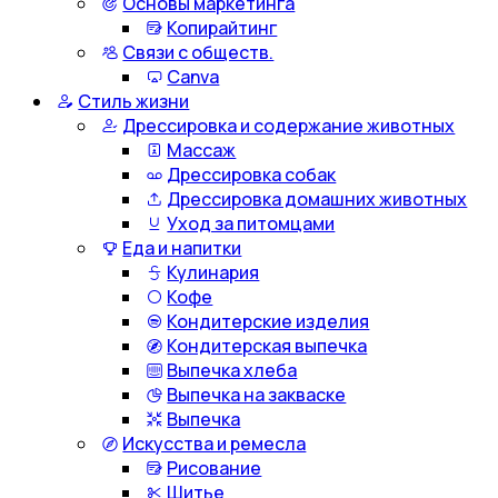
Основы маркетинга
Копирайтинг
Связи с обществ.
Canva
Стиль жизни
Дрессировка и содержание животных
Массаж
Дрессировка собак
Дрессировка домашних животных
Уход за питомцами
Еда и напитки
Кулинария
Кофе
Кондитерские изделия
Кондитерская выпечка
Выпечка хлеба
Выпечка на закваске
Выпечка
Искусства и ремесла
Рисование
Шитье