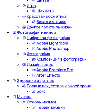
Шитье
Игры
Шахматы
Красота и косметика
Визаж и макияж
Другое про стиль жизни
Фотография и видео
Цифровая фотография
Adobe Lightroom
Adobe Photoshop
Фотография
Композиция в фотографии
Дизайн видео
Adobe Premiere Pro
After Effects
Здоровье и фитнес
Боевые искусства и самооборона
Бокс
Музыка
Основы музыки
Теория музыки