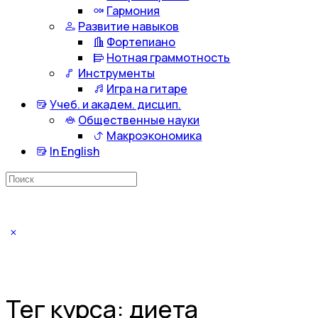
Гармония
Развитие навыков
Фортепиано
Нотная граммотность
Инструменты
Игра на гитаре
Учеб. и академ. дисцип.
Общественные науки
Макроэкономика
In English
Искать:
Тег курса:
диета