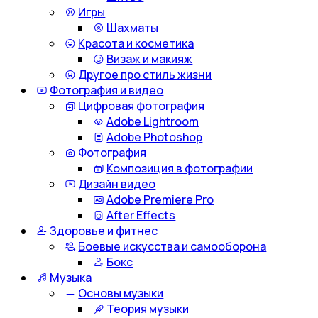
Игры
Шахматы
Красота и косметика
Визаж и макияж
Другое про стиль жизни
Фотография и видео
Цифровая фотография
Adobe Lightroom
Adobe Photoshop
Фотография
Композиция в фотографии
Дизайн видео
Adobe Premiere Pro
After Effects
Здоровье и фитнес
Боевые искусства и самооборона
Бокс
Музыка
Основы музыки
Теория музыки