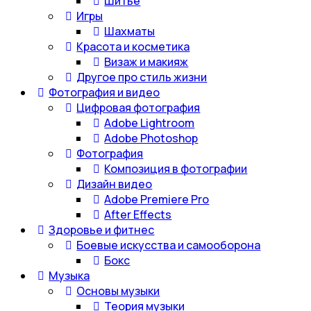
Шитье
Игры
Шахматы
Красота и косметика
Визаж и макияж
Другое про стиль жизни
Фотография и видео
Цифровая фотография
Adobe Lightroom
Adobe Photoshop
Фотография
Композиция в фотографии
Дизайн видео
Adobe Premiere Pro
After Effects
Здоровье и фитнес
Боевые искусства и самооборона
Бокс
Музыка
Основы музыки
Теория музыки