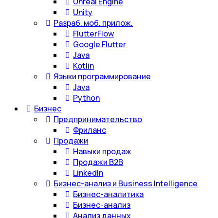
Unreal Engine
Unity
Разраб. моб. прилож.
FlutterFlow
Google Flutter
Java
Kotlin
Языки программирование
Java
Python
Бизнес
Предпринимательство
Фриланс
Продажи
Навыки продаж
Продажи B2B
LinkedIn
Бизнес-анализ и Business Intelligence
Бизнес-аналитика
Бизнес-анализ
Анализ данных