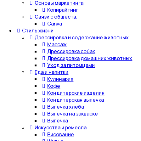
Основы маркетинга
Копирайтинг
Связи с обществ.
Canva
Стиль жизни
Дрессировка и содержание животных
Массаж
Дрессировка собак
Дрессировка домашних животных
Уход за питомцами
Еда и напитки
Кулинария
Кофе
Кондитерские изделия
Кондитерская выпечка
Выпечка хлеба
Выпечка на закваске
Выпечка
Искусства и ремесла
Рисование