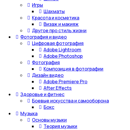
Игры
Шахматы
Красота и косметика
Визаж и макияж
Другое про стиль жизни
Фотография и видео
Цифровая фотография
Adobe Lightroom
Adobe Photoshop
Фотография
Композиция в фотографии
Дизайн видео
Adobe Premiere Pro
After Effects
Здоровье и фитнес
Боевые искусства и самооборона
Бокс
Музыка
Основы музыки
Теория музыки