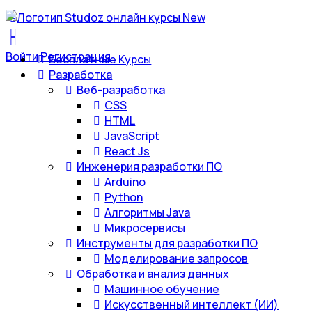
Войти
Регистрация
Бесплатные Курсы
Разработка
Веб-разработка
CSS
HTML
JavaScript
React Js
Инженерия разработки ПО
Arduino
Python
Алгоритмы Java
Микросервисы
Инструменты для разработки ПО
Моделирование запросов
Обработка и анализ данных
Машинное обучение
Искусственный интеллект (ИИ)