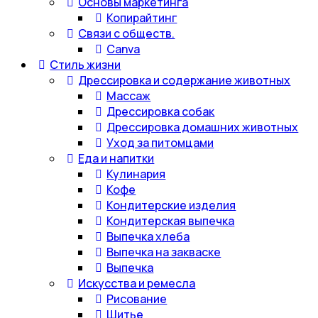
Основы маркетинга
Копирайтинг
Связи с обществ.
Canva
Стиль жизни
Дрессировка и содержание животных
Массаж
Дрессировка собак
Дрессировка домашних животных
Уход за питомцами
Еда и напитки
Кулинария
Кофе
Кондитерские изделия
Кондитерская выпечка
Выпечка хлеба
Выпечка на закваске
Выпечка
Искусства и ремесла
Рисование
Шитье