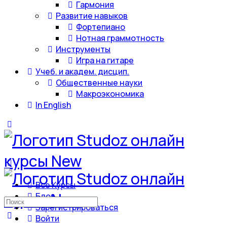
Гармония
Развитие навыков
Фортепиано
Нотная граммотность
Инструменты
Игра на гитаре
Учеб. и академ. дисцип.
Общественные науки
Макроэкономика
In English
Все Курсы
Блог
Искать:
Зарегистрироваться
Войти