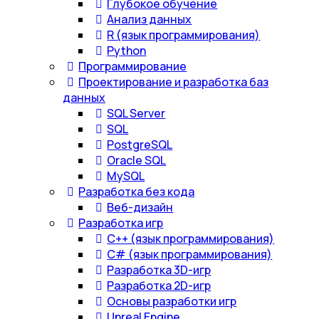
Глубокое обучение
Анализ данных
R (язык программирования)
Python
Программирование
Проектирование и разработка баз
данных
SQL Server
SQL
PostgreSQL
Oracle SQL
MySQL
Разработка без кода
Веб-дизайн
Разработка игр
С++ (язык программирования)
С# (язык программирования)
Разработка 3D-игр
Разработка 2D-игр
Основы разработки игр
Unreal Engine