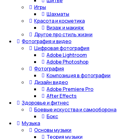
Шитье
Игры
Шахматы
Красота и косметика
Визаж и макияж
Другое про стиль жизни
Фотография и видео
Цифровая фотография
Adobe Lightroom
Adobe Photoshop
Фотография
Композиция в фотографии
Дизайн видео
Adobe Premiere Pro
After Effects
Здоровье и фитнес
Боевые искусства и самооборона
Бокс
Музыка
Основы музыки
Теория музыки