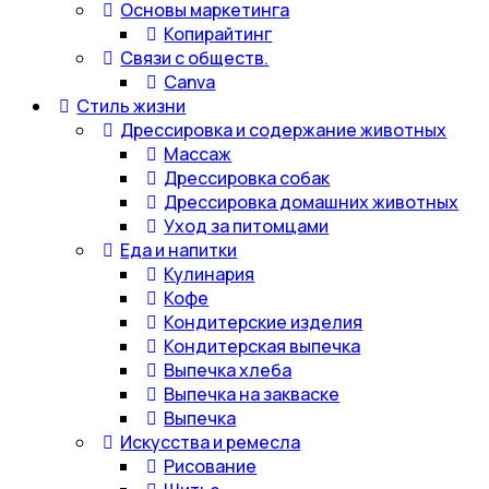
Основы маркетинга
Копирайтинг
Связи с обществ.
Canva
Стиль жизни
Дрессировка и содержание животных
Массаж
Дрессировка собак
Дрессировка домашних животных
Уход за питомцами
Еда и напитки
Кулинария
Кофе
Кондитерские изделия
Кондитерская выпечка
Выпечка хлеба
Выпечка на закваске
Выпечка
Искусства и ремесла
Рисование