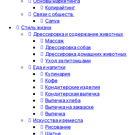
Основы маркетинга
Копирайтинг
Связи с обществ.
Canva
Стиль жизни
Дрессировка и содержание животных
Массаж
Дрессировка собак
Дрессировка домашних животных
Уход за питомцами
Еда и напитки
Кулинария
Кофе
Кондитерские изделия
Кондитерская выпечка
Выпечка хлеба
Выпечка на закваске
Выпечка
Искусства и ремесла
Рисование
Шитье