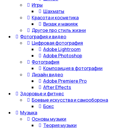
Игры
Шахматы
Красота и косметика
Визаж и макияж
Другое про стиль жизни
Фотография и видео
Цифровая фотография
Adobe Lightroom
Adobe Photoshop
Фотография
Композиция в фотографии
Дизайн видео
Adobe Premiere Pro
After Effects
Здоровье и фитнес
Боевые искусства и самооборона
Бокс
Музыка
Основы музыки
Теория музыки