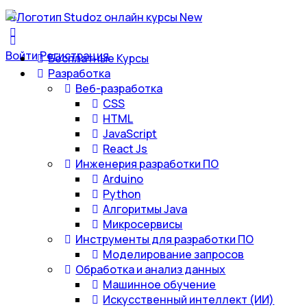
Войти
Регистрация
Бесплатные Курсы
Разработка
Веб-разработка
CSS
HTML
JavaScript
React Js
Инженерия разработки ПО
Arduino
Python
Алгоритмы Java
Микросервисы
Инструменты для разработки ПО
Моделирование запросов
Обработка и анализ данных
Машинное обучение
Искусственный интеллект (ИИ)