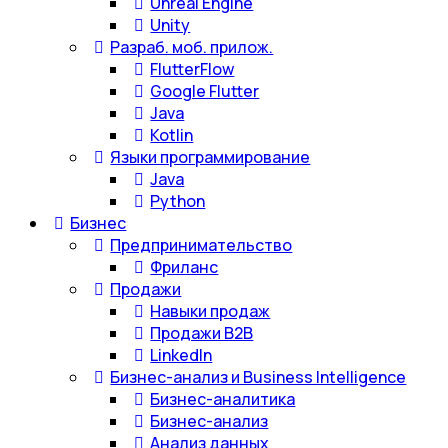
Unreal Engine
Unity
Разраб. моб. прилож.
FlutterFlow
Google Flutter
Java
Kotlin
Языки программирование
Java
Python
Бизнес
Предпринимательство
Фриланс
Продажи
Навыки продаж
Продажи B2B
LinkedIn
Бизнес-анализ и Business Intelligence
Бизнес-аналитика
Бизнес-анализ
Анализ данных