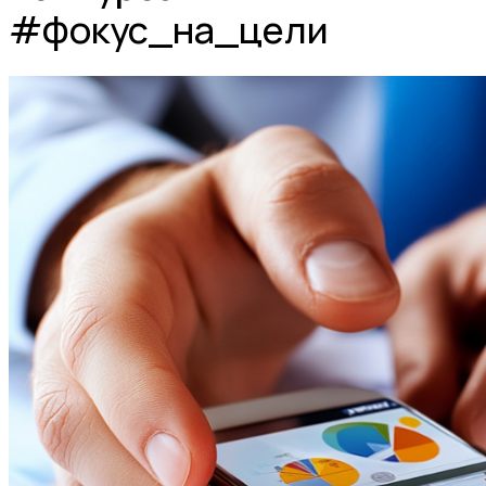
#фокус_на_цели