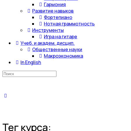
Гармония
Развитие навыков
Фортепиано
Нотная граммотность
Инструменты
Игра на гитаре
Учеб. и академ. дисцип.
Общественные науки
Макроэкономика
In English
Искать:
Тег курса: