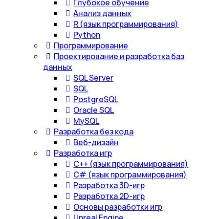
Глубокое обучение
Анализ данных
R (язык программирования)
Python
Программирование
Проектирование и разработка баз
данных
SQL Server
SQL
PostgreSQL
Oracle SQL
MySQL
Разработка без кода
Веб-дизайн
Разработка игр
С++ (язык программирования)
С# (язык программирования)
Разработка 3D-игр
Разработка 2D-игр
Основы разработки игр
Unreal Engine