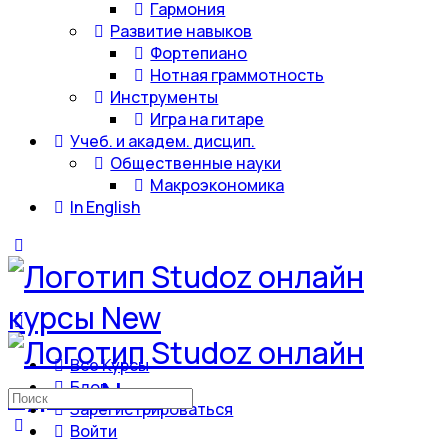
Гармония
Развитие навыков
Фортепиано
Нотная граммотность
Инструменты
Игра на гитаре
Учеб. и академ. дисцип.
Общественные науки
Макроэкономика
In English
Все Курсы
Блог
Искать:
Зарегистрироваться
Войти