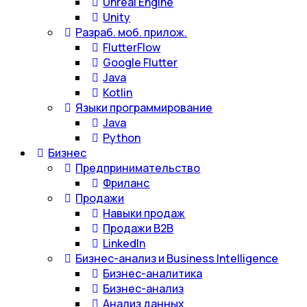
Unreal Engine
Unity
Разраб. моб. прилож.
FlutterFlow
Google Flutter
Java
Kotlin
Языки программирование
Java
Python
Бизнес
Предпринимательство
Фриланс
Продажи
Навыки продаж
Продажи B2B
LinkedIn
Бизнес-анализ и Business Intelligence
Бизнес-аналитика
Бизнес-анализ
Анализ данных