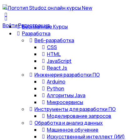
Войти
Регистрация
Бесплатные Курсы
Разработка
Веб-разработка
CSS
HTML
JavaScript
React Js
Инженерия разработки ПО
Arduino
Python
Алгоритмы Java
Микросервисы
Инструменты для разработки ПО
Моделирование запросов
Обработка и анализ данных
Машинное обучение
Искусственный интеллект (ИИ)