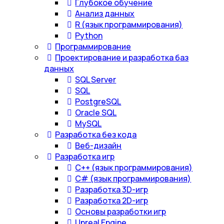
Глубокое обучение
Анализ данных
R (язык программирования)
Python
Программирование
Проектирование и разработка баз
данных
SQL Server
SQL
PostgreSQL
Oracle SQL
MySQL
Разработка без кода
Веб-дизайн
Разработка игр
С++ (язык программирования)
С# (язык программирования)
Разработка 3D-игр
Разработка 2D-игр
Основы разработки игр
Unreal Engine