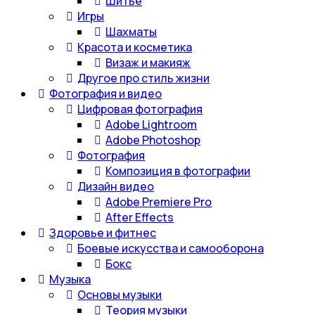
Шитье
Игры
Шахматы
Красота и косметика
Визаж и макияж
Другое про стиль жизни
Фотография и видео
Цифровая фотография
Adobe Lightroom
Adobe Photoshop
Фотография
Композиция в фотографии
Дизайн видео
Adobe Premiere Pro
After Effects
Здоровье и фитнес
Боевые искусства и самооборона
Бокс
Музыка
Основы музыки
Теория музыки