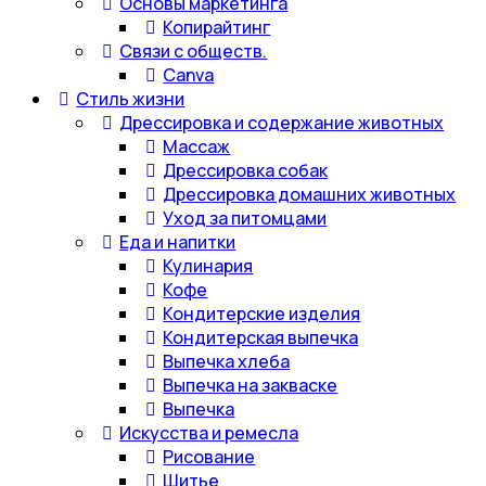
Основы маркетинга
Копирайтинг
Связи с обществ.
Canva
Стиль жизни
Дрессировка и содержание животных
Массаж
Дрессировка собак
Дрессировка домашних животных
Уход за питомцами
Еда и напитки
Кулинария
Кофе
Кондитерские изделия
Кондитерская выпечка
Выпечка хлеба
Выпечка на закваске
Выпечка
Искусства и ремесла
Рисование
Шитье