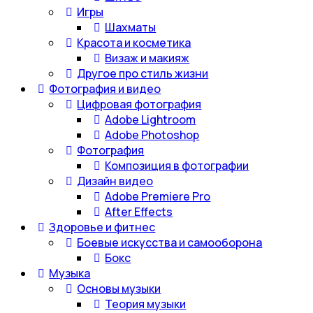
Игры
Шахматы
Красота и косметика
Визаж и макияж
Другое про стиль жизни
Фотография и видео
Цифровая фотография
Adobe Lightroom
Adobe Photoshop
Фотография
Композиция в фотографии
Дизайн видео
Adobe Premiere Pro
After Effects
Здоровье и фитнес
Боевые искусства и самооборона
Бокс
Музыка
Основы музыки
Теория музыки