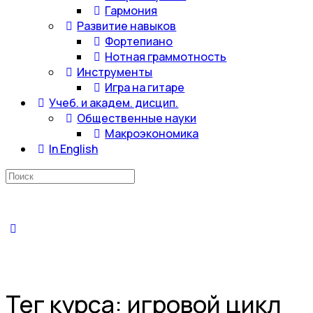
Гармония
Развитие навыков
Фортепиано
Нотная граммотность
Инструменты
Игра на гитаре
Учеб. и академ. дисцип.
Общественные науки
Макроэкономика
In English
Искать:
Тег курса:
игровой цикл