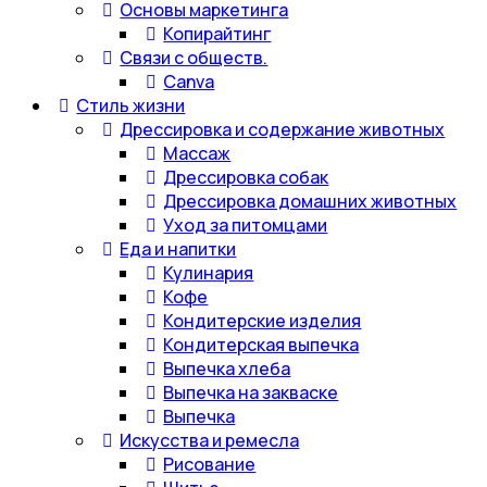
Основы маркетинга
Копирайтинг
Связи с обществ.
Canva
Стиль жизни
Дрессировка и содержание животных
Массаж
Дрессировка собак
Дрессировка домашних животных
Уход за питомцами
Еда и напитки
Кулинария
Кофе
Кондитерские изделия
Кондитерская выпечка
Выпечка хлеба
Выпечка на закваске
Выпечка
Искусства и ремесла
Рисование