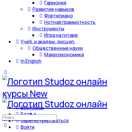
Гармония
Развитие навыков
Фортепиано
Нотная граммотность
Инструменты
Игра на гитаре
Учеб. и академ. дисцип.
Общественные науки
Макроэкономика
In English
Все Курсы
Блог
Искать:
Зарегистрироваться
Войти