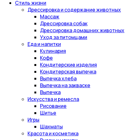
Стиль жизни
Дрессировка и содержание животных
Массаж
Дрессировка собак
Дрессировка домашних животных
Уход за питомцами
Еда и напитки
Кулинария
Кофе
Кондитерские изделия
Кондитерская выпечка
Выпечка хлеба
Выпечка на закваске
Выпечка
Искусства и ремесла
Рисование
Шитье
Игры
Шахматы
Красота и косметика