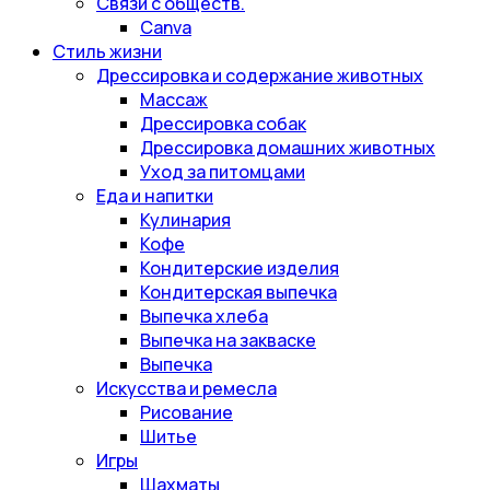
Связи с обществ.
Canva
Стиль жизни
Дрессировка и содержание животных
Массаж
Дрессировка собак
Дрессировка домашних животных
Уход за питомцами
Еда и напитки
Кулинария
Кофе
Кондитерские изделия
Кондитерская выпечка
Выпечка хлеба
Выпечка на закваске
Выпечка
Искусства и ремесла
Рисование
Шитье
Игры
Шахматы