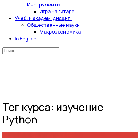
Инструменты
Игра на гитаре
Учеб. и академ. дисцип.
Общественные науки
Макроэкономика
In English
Искать:
Тег курса:
изучение
Python