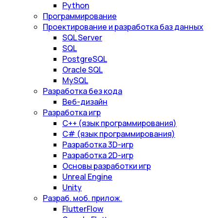
Python
Программирование
Проектирование и разработка баз данных
SQL Server
SQL
PostgreSQL
Oracle SQL
MySQL
Разработка без кода
Веб-дизайн
Разработка игр
С++ (язык программирования)
С# (язык программирования)
Разработка 3D-игр
Разработка 2D-игр
Основы разработки игр
Unreal Engine
Unity
Разраб. моб. прилож.
FlutterFlow