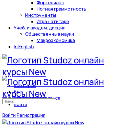
Фортепиано
Нотная граммотность
Инструменты
Игра на гитаре
Учеб. и академ. дисцип.
Общественные науки
Макроэкономика
In English
Все Курсы
Блог
Зарегистрироваться
Искать:
Войти
Войти
Регистрация