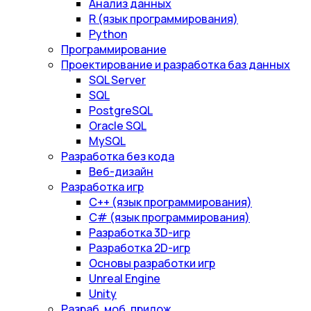
Анализ данных
R (язык программирования)
Python
Программирование
Проектирование и разработка баз данных
SQL Server
SQL
PostgreSQL
Oracle SQL
MySQL
Разработка без кода
Веб-дизайн
Разработка игр
С++ (язык программирования)
С# (язык программирования)
Разработка 3D-игр
Разработка 2D-игр
Основы разработки игр
Unreal Engine
Unity
Разраб. моб. прилож.