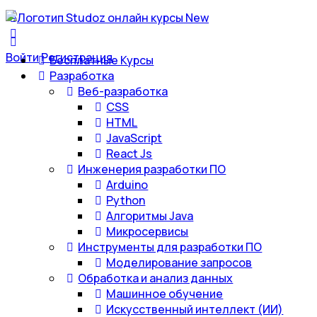
Войти
Регистрация
Бесплатные Курсы
Разработка
Веб-разработка
CSS
HTML
JavaScript
React Js
Инженерия разработки ПО
Arduino
Python
Алгоритмы Java
Микросервисы
Инструменты для разработки ПО
Моделирование запросов
Обработка и анализ данных
Машинное обучение
Искусственный интеллект (ИИ)