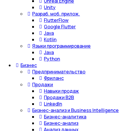
Unreal Engine
Unity
Разраб. моб. прилож.
FlutterFlow
Google Flutter
Java
Kotlin
Языки программирование
Java
Python
Бизнес
Предпринимательство
Фриланс
Продажи
Навыки продаж
Продажи B2B
LinkedIn
Бизнес-анализ и Business Intelligence
Бизнес-аналитика
Бизнес-анализ
Анализ данных