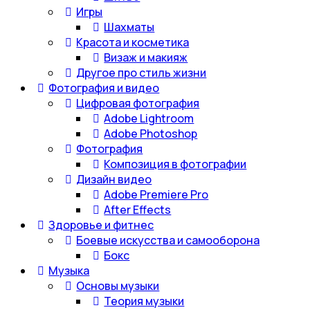
Игры
Шахматы
Красота и косметика
Визаж и макияж
Другое про стиль жизни
Фотография и видео
Цифровая фотография
Adobe Lightroom
Adobe Photoshop
Фотография
Композиция в фотографии
Дизайн видео
Adobe Premiere Pro
After Effects
Здоровье и фитнес
Боевые искусства и самооборона
Бокс
Музыка
Основы музыки
Теория музыки