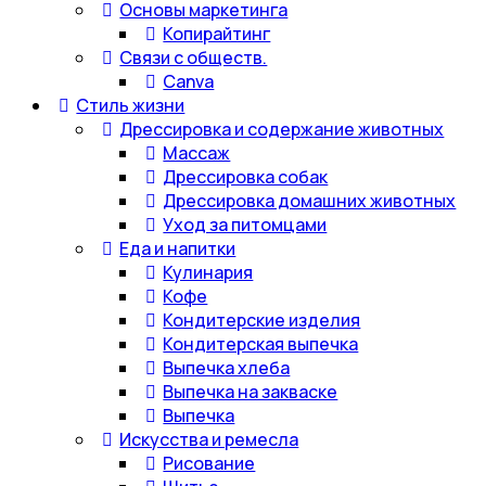
Основы маркетинга
Копирайтинг
Связи с обществ.
Canva
Стиль жизни
Дрессировка и содержание животных
Массаж
Дрессировка собак
Дрессировка домашних животных
Уход за питомцами
Еда и напитки
Кулинария
Кофе
Кондитерские изделия
Кондитерская выпечка
Выпечка хлеба
Выпечка на закваске
Выпечка
Искусства и ремесла
Рисование