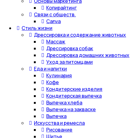
Основы маркетинга
Копирайтинг
Связи с обществ.
Canva
Стиль жизни
Дрессировка и содержание животных
Массаж
Дрессировка собак
Дрессировка домашних животных
Уход за питомцами
Еда и напитки
Кулинария
Кофе
Кондитерские изделия
Кондитерская выпечка
Выпечка хлеба
Выпечка на закваске
Выпечка
Искусства и ремесла
Рисование
Шитье