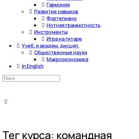
Гармония
Развитие навыков
Фортепиано
Нотная граммотность
Инструменты
Игра на гитаре
Учеб. и академ. дисцип.
Общественные науки
Макроэкономика
In English
Искать:
Тег курса:
командная