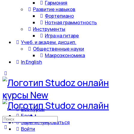
Гармония
Развитие навыков
Фортепиано
Нотная граммотность
Инструменты
Игра на гитаре
Учеб. и академ. дисцип.
Общественные науки
Макроэкономика
In English
Все Курсы
Блог
Искать:
Зарегистрироваться
Войти