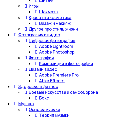
Шитье
Игры
Шахматы
Красота и косметика
Визаж и макияж
Другое про стиль жизни
Фотография и видео
Цифровая фотография
Adobe Lightroom
Adobe Photoshop
Фотография
Композиция в фотографии
Дизайн видео
Adobe Premiere Pro
After Effects
Здоровье и фитнес
Боевые искусства и самооборона
Бокс
Музыка
Основы музыки
Теория музыки