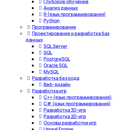
Глубокое обучение
Анализ данных
R (язык программирования)
Python
Программирование
Проектирование и разработка баз
данных
SQL Server
SQL
PostgreSQL
Oracle SQL
MySQL
Разработка без кода
Веб-дизайн
Разработка игр
С++ (язык программирования)
С# (язык программирования)
Разработка 3D-игр
Разработка 2D-игр
Основы разработки игр
Unreal Engine