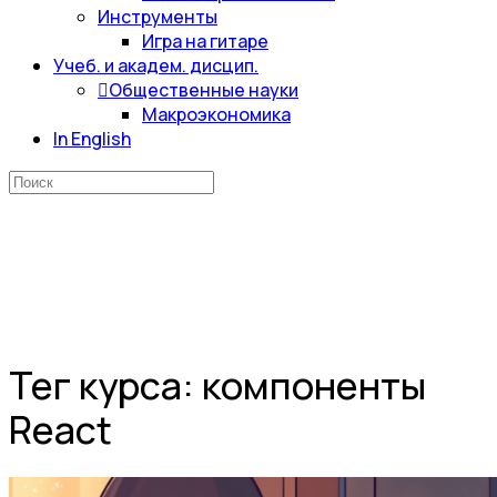
Инструменты
Игра на гитаре
Учеб. и академ. дисцип.
Общественные науки
Макроэкономика
In English
Искать:
Тег курса:
компоненты
React