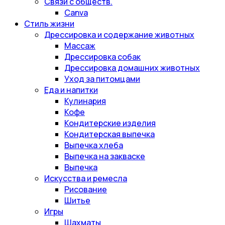
Связи с обществ.
Canva
Стиль жизни
Дрессировка и содержание животных
Массаж
Дрессировка собак
Дрессировка домашних животных
Уход за питомцами
Еда и напитки
Кулинария
Кофе
Кондитерские изделия
Кондитерская выпечка
Выпечка хлеба
Выпечка на закваске
Выпечка
Искусства и ремесла
Рисование
Шитье
Игры
Шахматы