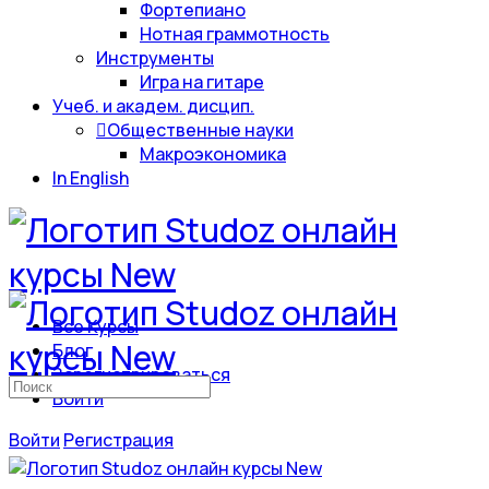
Фортепиано
Нотная граммотность
Инструменты
Игра на гитаре
Учеб. и академ. дисцип.
Общественные науки
Макроэкономика
In English
Все Курсы
Блог
Зарегистрироваться
Искать:
Войти
Войти
Регистрация