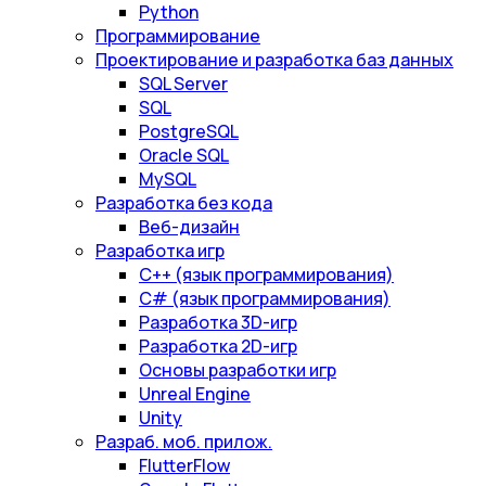
Python
Программирование
Проектирование и разработка баз данных
SQL Server
SQL
PostgreSQL
Oracle SQL
MySQL
Разработка без кода
Веб-дизайн
Разработка игр
С++ (язык программирования)
С# (язык программирования)
Разработка 3D-игр
Разработка 2D-игр
Основы разработки игр
Unreal Engine
Unity
Разраб. моб. прилож.
FlutterFlow