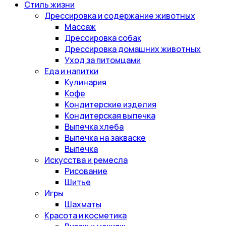
Стиль жизни
Дрессировка и содержание животных
Массаж
Дрессировка собак
Дрессировка домашних животных
Уход за питомцами
Еда и напитки
Кулинария
Кофе
Кондитерские изделия
Кондитерская выпечка
Выпечка хлеба
Выпечка на закваске
Выпечка
Искусства и ремесла
Рисование
Шитье
Игры
Шахматы
Красота и косметика