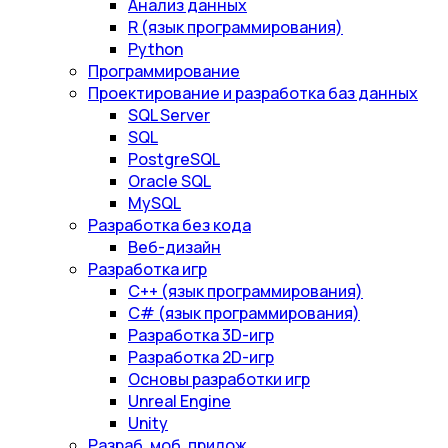
Анализ данных
R (язык программирования)
Python
Программирование
Проектирование и разработка баз данных
SQL Server
SQL
PostgreSQL
Oracle SQL
MySQL
Разработка без кода
Веб-дизайн
Разработка игр
С++ (язык программирования)
С# (язык программирования)
Разработка 3D-игр
Разработка 2D-игр
Основы разработки игр
Unreal Engine
Unity
Разраб. моб. прилож.