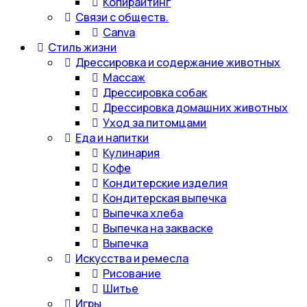
Копирайтинг
Связи с обществ.
Canva
Стиль жизни
Дрессировка и содержание животных
Массаж
Дрессировка собак
Дрессировка домашних животных
Уход за питомцами
Еда и напитки
Кулинария
Кофе
Кондитерские изделия
Кондитерская выпечка
Выпечка хлеба
Выпечка на закваске
Выпечка
Искусства и ремесла
Рисование
Шитье
Игры