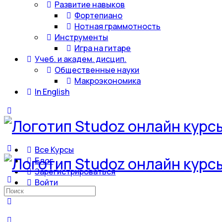
Развитие навыков
Фортепиано
Нотная граммотность
Инструменты
Игра на гитаре
Учеб. и академ. дисцип.
Общественные науки
Макроэкономика
In English
Все Курсы
Блог
Зарегистрироваться
Войти
Искать: