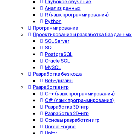
Глубокое обучение
Анализ данных
R (язык программирования)
Python
Программирование
Проектирование и разработка баз данных
SQL Server
SQL
PostgreSQL
Oracle SQL
MySQL
Разработка без кода
Веб-дизайн
Разработка игр
С++ (язык программирования)
С# (язык программирования)
Разработка 3D-игр
Разработка 2D-игр
Основы разработки игр
Unreal Engine
Unity