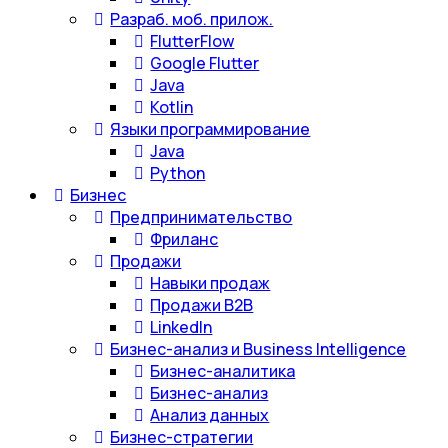
Разраб. моб. прилож.
FlutterFlow
Google Flutter
Java
Kotlin
Языки программирование
Java
Python
Бизнес
Предпринимательство
Фриланс
Продажи
Навыки продаж
Продажи B2B
LinkedIn
Бизнес-анализ и Business Intelligence
Бизнес-аналитика
Бизнес-анализ
Анализ данных
Бизнес-стратегии