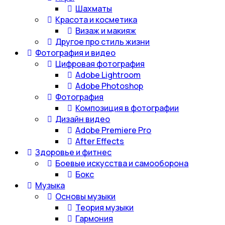
Шахматы
Красота и косметика
Визаж и макияж
Другое про стиль жизни
Фотография и видео
Цифровая фотография
Adobe Lightroom
Adobe Photoshop
Фотография
Композиция в фотографии
Дизайн видео
Adobe Premiere Pro
After Effects
Здоровье и фитнес
Боевые искусства и самооборона
Бокс
Музыка
Основы музыки
Теория музыки
Гармония