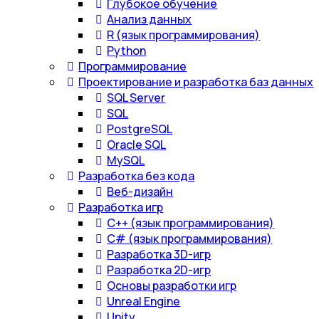
Глубокое обучение
Анализ данных
R (язык программирования)
Python
Программирование
Проектирование и разработка баз данных
SQL Server
SQL
PostgreSQL
Oracle SQL
MySQL
Разработка без кода
Веб-дизайн
Разработка игр
С++ (язык программирования)
С# (язык программирования)
Разработка 3D-игр
Разработка 2D-игр
Основы разработки игр
Unreal Engine
Unity