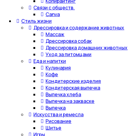
Копирайтинг
Связи с обществ.
Canva
Стиль жизни
Дрессировка и содержание животных
Массаж
Дрессировка собак
Дрессировка домашних животных
Уход за питомцами
Еда и напитки
Кулинария
Кофе
Кондитерские изделия
Кондитерская выпечка
Выпечка хлеба
Выпечка на закваске
Выпечка
Искусства и ремесла
Рисование
Шитье
Игры