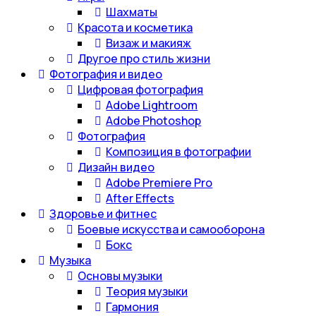
Шахматы
Красота и косметика
Визаж и макияж
Другое про стиль жизни
Фотография и видео
Цифровая фотография
Adobe Lightroom
Adobe Photoshop
Фотография
Композиция в фотографии
Дизайн видео
Adobe Premiere Pro
After Effects
Здоровье и фитнес
Боевые искусства и самооборона
Бокс
Музыка
Основы музыки
Теория музыки
Гармония