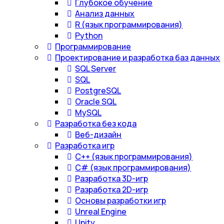
Глубокое обучение
Анализ данных
R (язык программирования)
Python
Программирование
Проектирование и разработка баз данных
SQL Server
SQL
PostgreSQL
Oracle SQL
MySQL
Разработка без кода
Веб-дизайн
Разработка игр
С++ (язык программирования)
С# (язык программирования)
Разработка 3D-игр
Разработка 2D-игр
Основы разработки игр
Unreal Engine
Unity