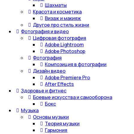
Шахматы
Красота и косметика
Визаж и макияж
Другое про стиль жизни
Фотография и видео
Цифровая фотография
Adobe Lightroom
Adobe Photoshop
Фотография
Композиция в фотографии
Дизайн видео
Adobe Premiere Pro
After Effects
Здоровье и фитнес
Боевые искусства и самооборона
Бокс
Музыка
Основы музыки
Теория музыки
Гармония