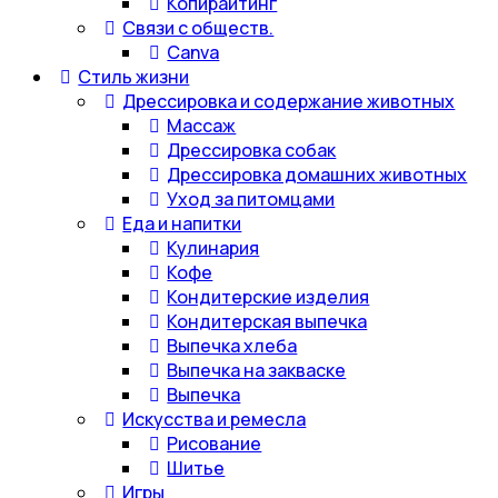
Копирайтинг
Связи с обществ.
Canva
Стиль жизни
Дрессировка и содержание животных
Массаж
Дрессировка собак
Дрессировка домашних животных
Уход за питомцами
Еда и напитки
Кулинария
Кофе
Кондитерские изделия
Кондитерская выпечка
Выпечка хлеба
Выпечка на закваске
Выпечка
Искусства и ремесла
Рисование
Шитье
Игры