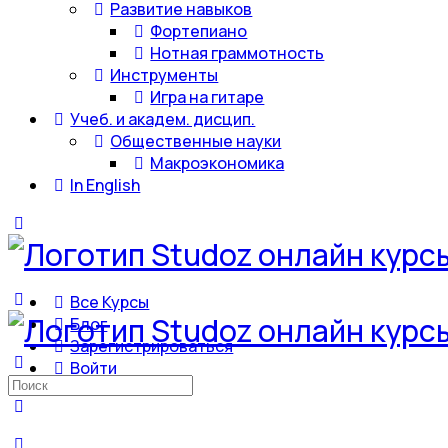
Развитие навыков
Фортепиано
Нотная граммотность
Инструменты
Игра на гитаре
Учеб. и академ. дисцип.
Общественные науки
Макроэкономика
In English
Все Курсы
Блог
Зарегистрироваться
Войти
Искать: