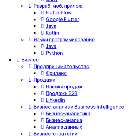
Разраб. моб. прилож.
FlutterFlow
Google Flutter
Java
Kotlin
Языки программирование
Java
Python
Бизнес
Предпринимательство
Фриланс
Продажи
Навыки продаж
Продажи B2B
LinkedIn
Бизнес-анализ и Business Intelligence
Бизнес-аналитика
Бизнес-анализ
Анализ данных
Бизнес-стратегии