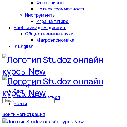
Фортепиано
Нотная граммотность
Инструменты
Игра на гитаре
Учеб. и академ. дисцип.
Общественные науки
Макроэкономика
In English
Все Курсы
Блог
Зарегистрироваться
Искать:
Войти
Войти
Регистрация