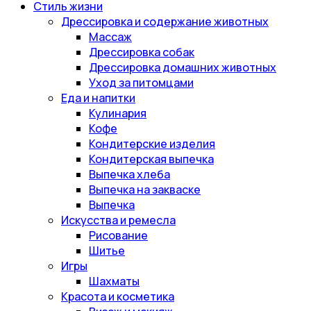
Стиль жизни
Дрессировка и содержание животных
Массаж
Дрессировка собак
Дрессировка домашних животных
Уход за питомцами
Еда и напитки
Кулинария
Кофе
Кондитерские изделия
Кондитерская выпечка
Выпечка хлеба
Выпечка на закваске
Выпечка
Искусства и ремесла
Рисование
Шитье
Игры
Шахматы
Красота и косметика