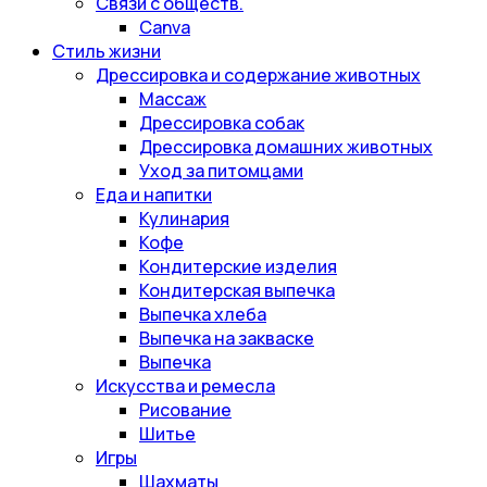
Связи с обществ.
Canva
Стиль жизни
Дрессировка и содержание животных
Массаж
Дрессировка собак
Дрессировка домашних животных
Уход за питомцами
Еда и напитки
Кулинария
Кофе
Кондитерские изделия
Кондитерская выпечка
Выпечка хлеба
Выпечка на закваске
Выпечка
Искусства и ремесла
Рисование
Шитье
Игры
Шахматы