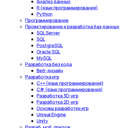
Анализ данных
R (язык программирования)
Python
Программирование
Проектирование и разработка баз данных
SQL Server
SQL
PostgreSQL
Oracle SQL
MySQL
Разработка без кода
Веб-дизайн
Разработка игр
С++ (язык программирования)
С# (язык программирования)
Разработка 3D-игр
Разработка 2D-игр
Основы разработки игр
Unreal Engine
Unity
Разраб. моб. прилож.