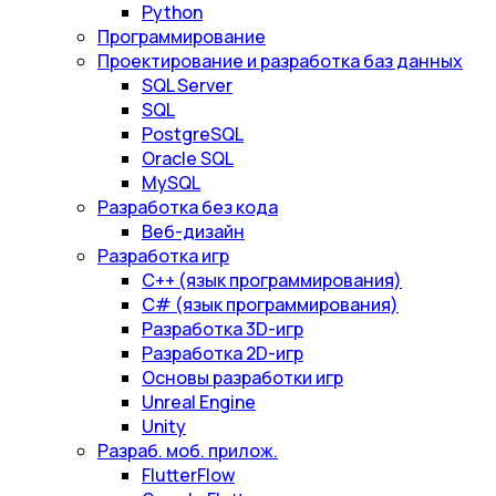
Python
Программирование
Проектирование и разработка баз данных
SQL Server
SQL
PostgreSQL
Oracle SQL
MySQL
Разработка без кода
Веб-дизайн
Разработка игр
С++ (язык программирования)
С# (язык программирования)
Разработка 3D-игр
Разработка 2D-игр
Основы разработки игр
Unreal Engine
Unity
Разраб. моб. прилож.
FlutterFlow