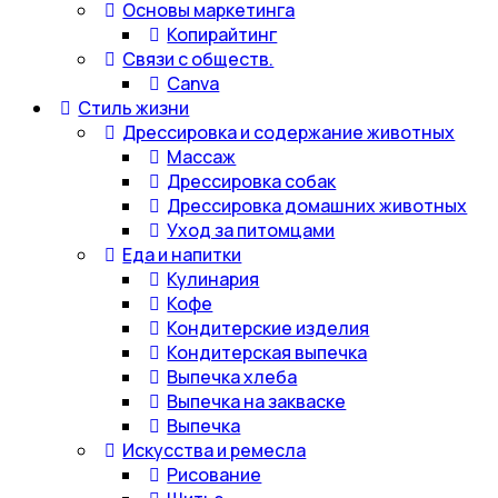
Основы маркетинга
Копирайтинг
Связи с обществ.
Canva
Стиль жизни
Дрессировка и содержание животных
Массаж
Дрессировка собак
Дрессировка домашних животных
Уход за питомцами
Еда и напитки
Кулинария
Кофе
Кондитерские изделия
Кондитерская выпечка
Выпечка хлеба
Выпечка на закваске
Выпечка
Искусства и ремесла
Рисование