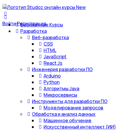
Войти
Регистрация
Бесплатные Курсы
Разработка
Веб-разработка
CSS
HTML
JavaScript
React Js
Инженерия разработки ПО
Arduino
Python
Алгоритмы Java
Микросервисы
Инструменты для разработки ПО
Моделирование запросов
Обработка и анализ данных
Машинное обучение
Искусственный интеллект (ИИ)