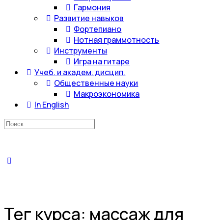
Гармония
Развитие навыков
Фортепиано
Нотная граммотность
Инструменты
Игра на гитаре
Учеб. и академ. дисцип.
Общественные науки
Макроэкономика
In English
Искать:
Тег курса:
массаж для