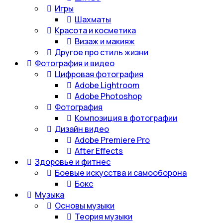
Игры
Шахматы
Красота и косметика
Визаж и макияж
Другое про стиль жизни
Фотография и видео
Цифровая фотография
Adobe Lightroom
Adobe Photoshop
Фотография
Композиция в фотографии
Дизайн видео
Adobe Premiere Pro
After Effects
Здоровье и фитнес
Боевые искусства и самооборона
Бокс
Музыка
Основы музыки
Теория музыки