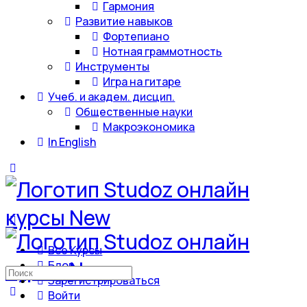
Гармония
Развитие навыков
Фортепиано
Нотная граммотность
Инструменты
Игра на гитаре
Учеб. и академ. дисцип.
Общественные науки
Макроэкономика
In English
Все Курсы
Блог
Искать:
Зарегистрироваться
Войти