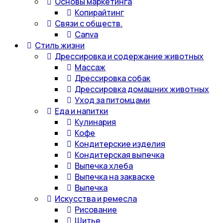
Основы маркетинга
Копирайтинг
Связи с обществ.
Canva
Стиль жизни
Дрессировка и содержание животных
Массаж
Дрессировка собак
Дрессировка домашних животных
Уход за питомцами
Еда и напитки
Кулинария
Кофе
Кондитерские изделия
Кондитерская выпечка
Выпечка хлеба
Выпечка на закваске
Выпечка
Искусства и ремесла
Рисование
Шитье