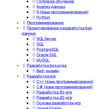
Глубокое обучение
Анализ данных
R (язык программирования)
Python
Программирование
Проектирование и разработка баз
данных
SQL Server
SQL
PostgreSQL
Oracle SQL
MySQL
Разработка без кода
Веб-дизайн
Разработка игр
С++ (язык программирования)
С# (язык программирования)
Разработка 3D-игр
Разработка 2D-игр
Основы разработки игр
Unreal Engine