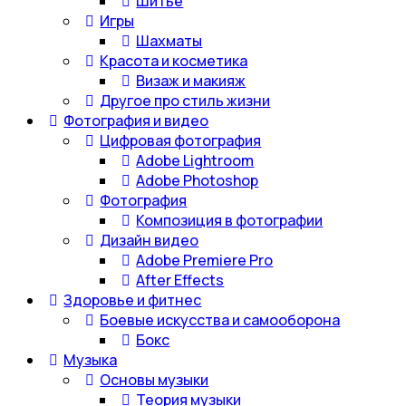
Шитье
Игры
Шахматы
Красота и косметика
Визаж и макияж
Другое про стиль жизни
Фотография и видео
Цифровая фотография
Adobe Lightroom
Adobe Photoshop
Фотография
Композиция в фотографии
Дизайн видео
Adobe Premiere Pro
After Effects
Здоровье и фитнес
Боевые искусства и самооборона
Бокс
Музыка
Основы музыки
Теория музыки