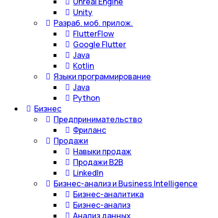
Unreal Engine
Unity
Разраб. моб. прилож.
FlutterFlow
Google Flutter
Java
Kotlin
Языки программирование
Java
Python
Бизнес
Предпринимательство
Фриланс
Продажи
Навыки продаж
Продажи B2B
LinkedIn
Бизнес-анализ и Business Intelligence
Бизнес-аналитика
Бизнес-анализ
Анализ данных