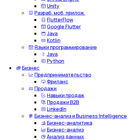
Unity
Разраб. моб. прилож.
FlutterFlow
Google Flutter
Java
Kotlin
Языки программирование
Java
Python
Бизнес
Предпринимательство
Фриланс
Продажи
Навыки продаж
Продажи B2B
LinkedIn
Бизнес-анализ и Business Intelligence
Бизнес-аналитика
Бизнес-анализ
Анализ данных