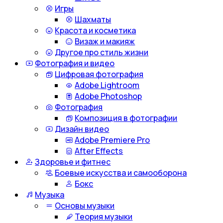
Игры
Шахматы
Красота и косметика
Визаж и макияж
Другое про стиль жизни
Фотография и видео
Цифровая фотография
Adobe Lightroom
Adobe Photoshop
Фотография
Композиция в фотографии
Дизайн видео
Adobe Premiere Pro
After Effects
Здоровье и фитнес
Боевые искусства и самооборона
Бокс
Музыка
Основы музыки
Теория музыки