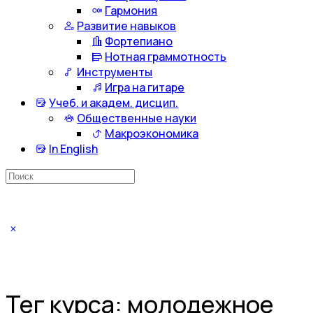
Гармония
Развитие навыков
Фортепиано
Нотная граммотность
Инструменты
Игра на гитаре
Учеб. и академ. дисцип.
Общественные науки
Макроэкономика
In English
Искать:
Тег курса:
молодежное