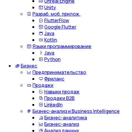
Unreal Engine
Unity
Разраб. моб. прилож.
FlutterFlow
Google Flutter
Java
Kotlin
Языки программирование
Java
Python
Бизнес
Предпринимательство
Фриланс
Продажи
Навыки продаж
Продажи B2B
LinkedIn
Бизнес-анализ и Business Intelligence
Бизнес-аналитика
Бизнес-анализ
Анализ данных