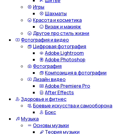
Шитье
Игры
Шахматы
Красота и косметика
Визаж и макияж
Другое про стиль жизни
Фотография и видео
Цифровая фотография
Adobe Lightroom
Adobe Photoshop
Фотография
Композиция в фотографии
Дизайн видео
Adobe Premiere Pro
After Effects
Здоровье и фитнес
Боевые искусства и самооборона
Бокс
Музыка
Основы музыки
Теория музыки