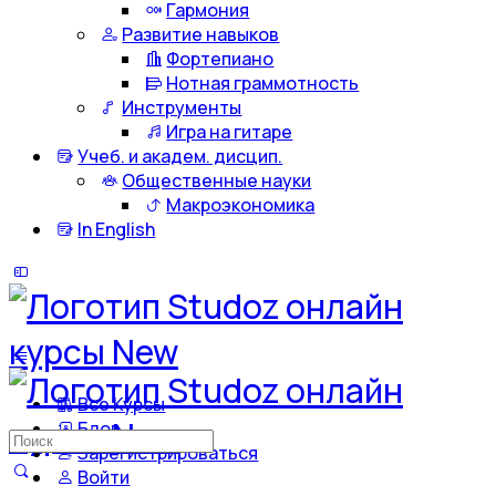
Гармония
Развитие навыков
Фортепиано
Нотная граммотность
Инструменты
Игра на гитаре
Учеб. и академ. дисцип.
Общественные науки
Макроэкономика
In English
Все Курсы
Блог
Искать:
Зарегистрироваться
Войти