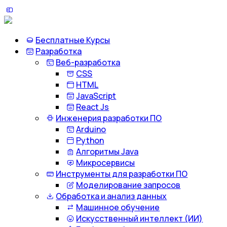
Бесплатные Курсы
Разработка
Веб-разработка
CSS
HTML
JavaScript
React Js
Инженерия разработки ПО
Arduino
Python
Алгоритмы Java
Микросервисы
Инструменты для разработки ПО
Моделирование запросов
Обработка и анализ данных
Машинное обучение
Искусственный интеллект (ИИ)