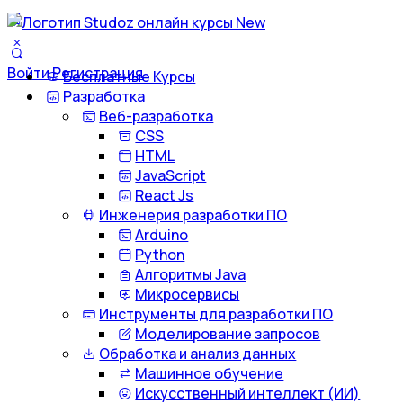
Войти
Регистрация
Бесплатные Курсы
Разработка
Веб-разработка
CSS
HTML
JavaScript
React Js
Инженерия разработки ПО
Arduino
Python
Алгоритмы Java
Микросервисы
Инструменты для разработки ПО
Моделирование запросов
Обработка и анализ данных
Машинное обучение
Искусственный интеллект (ИИ)