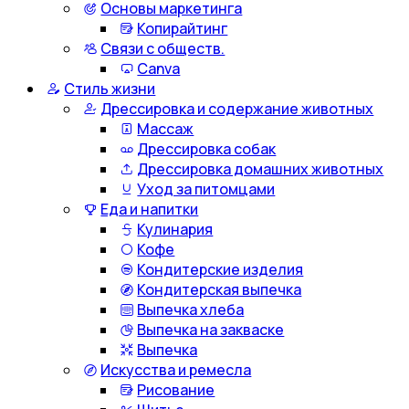
Основы маркетинга
Копирайтинг
Связи с обществ.
Canva
Стиль жизни
Дрессировка и содержание животных
Массаж
Дрессировка собак
Дрессировка домашних животных
Уход за питомцами
Еда и напитки
Кулинария
Кофе
Кондитерские изделия
Кондитерская выпечка
Выпечка хлеба
Выпечка на закваске
Выпечка
Искусства и ремесла
Рисование