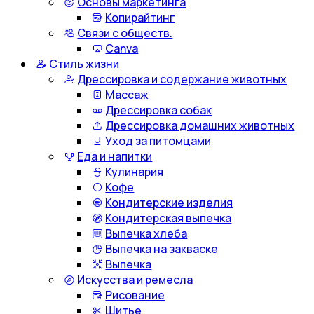
Основы маркетинга
Копирайтинг
Связи с обществ.
Canva
Стиль жизни
Дрессировка и содержание животных
Массаж
Дрессировка собак
Дрессировка домашних животных
Уход за питомцами
Еда и напитки
Кулинария
Кофе
Кондитерские изделия
Кондитерская выпечка
Выпечка хлеба
Выпечка на закваске
Выпечка
Искусства и ремесла
Рисование
Шитье