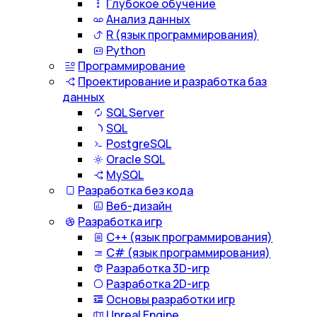
Глубокое обучение
Анализ данных
R (язык программирования)
Python
Программирование
Проектирование и разработка баз
данных
SQL Server
SQL
PostgreSQL
Oracle SQL
MySQL
Разработка без кода
Веб-дизайн
Разработка игр
С++ (язык программирования)
С# (язык программирования)
Разработка 3D-игр
Разработка 2D-игр
Основы разработки игр
Unreal Engine