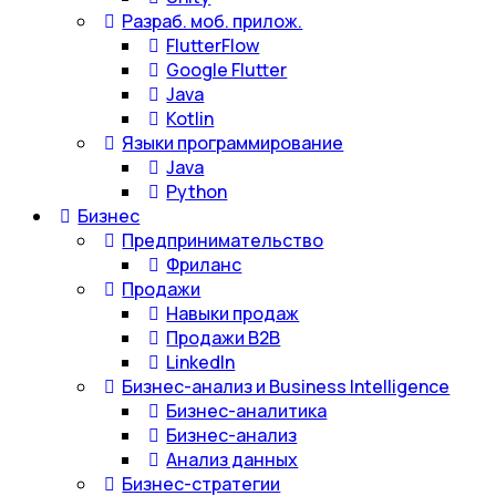
Разраб. моб. прилож.
FlutterFlow
Google Flutter
Java
Kotlin
Языки программирование
Java
Python
Бизнес
Предпринимательство
Фриланс
Продажи
Навыки продаж
Продажи B2B
LinkedIn
Бизнес-анализ и Business Intelligence
Бизнес-аналитика
Бизнес-анализ
Анализ данных
Бизнес-стратегии