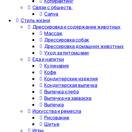
Копирайтинг
Связи с обществ.
Canva
Стиль жизни
Дрессировка и содержание животных
Массаж
Дрессировка собак
Дрессировка домашних животных
Уход за питомцами
Еда и напитки
Кулинария
Кофе
Кондитерские изделия
Кондитерская выпечка
Выпечка хлеба
Выпечка на закваске
Выпечка
Искусства и ремесла
Рисование
Шитье
Игры