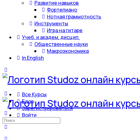
Развитие навыков
Фортепиано
Нотная граммотность
Инструменты
Игра на гитаре
Учеб. и академ. дисцип.
Общественные науки
Макроэкономика
In English
Все Курсы
Блог
Зарегистрироваться
Войти
Искать: