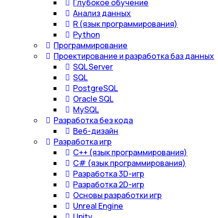
Глубокое обучение
Анализ данных
R (язык программирования)
Python
Программирование
Проектирование и разработка баз данных
SQL Server
SQL
PostgreSQL
Oracle SQL
MySQL
Разработка без кода
Веб-дизайн
Разработка игр
С++ (язык программирования)
С# (язык программирования)
Разработка 3D-игр
Разработка 2D-игр
Основы разработки игр
Unreal Engine
Unity