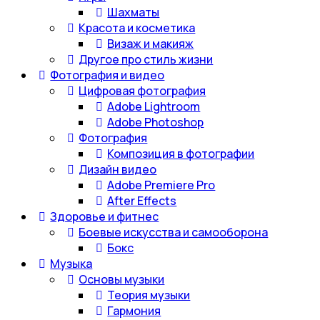
Шахматы
Красота и косметика
Визаж и макияж
Другое про стиль жизни
Фотография и видео
Цифровая фотография
Adobe Lightroom
Adobe Photoshop
Фотография
Композиция в фотографии
Дизайн видео
Adobe Premiere Pro
After Effects
Здоровье и фитнес
Боевые искусства и самооборона
Бокс
Музыка
Основы музыки
Теория музыки
Гармония