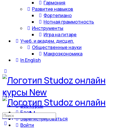
Гармония
Развитие навыков
Фортепиано
Нотная граммотность
Инструменты
Игра на гитаре
Учеб. и академ. дисцип.
Общественные науки
Макроэкономика
In English
Все Курсы
Блог
Искать:
Зарегистрироваться
Войти