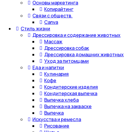
Основы маркетинга
Копирайтинг
Связи с обществ.
Canva
Стиль жизни
Дрессировка и содержание животных
Массаж
Дрессировка собак
Дрессировка домашних животных
Уход за питомцами
Еда и напитки
Кулинария
Кофе
Кондитерские изделия
Кондитерская выпечка
Выпечка хлеба
Выпечка на закваске
Выпечка
Искусства и ремесла
Рисование