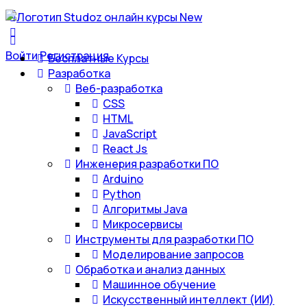
Войти
Регистрация
Бесплатные Курсы
Разработка
Веб-разработка
CSS
HTML
JavaScript
React Js
Инженерия разработки ПО
Arduino
Python
Алгоритмы Java
Микросервисы
Инструменты для разработки ПО
Моделирование запросов
Обработка и анализ данных
Машинное обучение
Искусственный интеллект (ИИ)