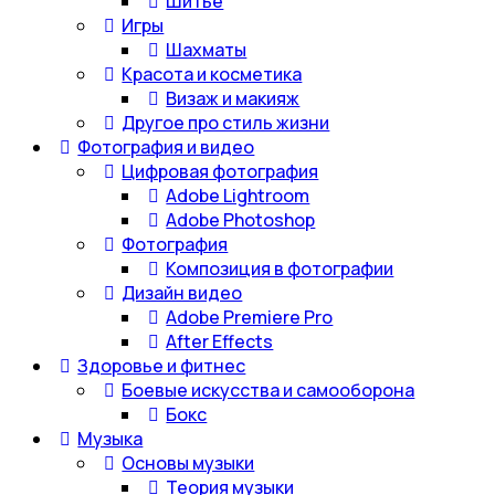
Шитье
Игры
Шахматы
Красота и косметика
Визаж и макияж
Другое про стиль жизни
Фотография и видео
Цифровая фотография
Adobe Lightroom
Adobe Photoshop
Фотография
Композиция в фотографии
Дизайн видео
Adobe Premiere Pro
After Effects
Здоровье и фитнес
Боевые искусства и самооборона
Бокс
Музыка
Основы музыки
Теория музыки