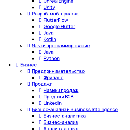
Unreal Engine
Unity
Разраб. моб. прилож.
FlutterFlow
Google Flutter
Java
Kotlin
Языки программирование
Java
Python
Бизнес
Предпринимательство
Фриланс
Продажи
Навыки продаж
Продажи B2B
LinkedIn
Бизнес-анализ и Business Intelligence
Бизнес-аналитика
Бизнес-анализ
Анализ данных