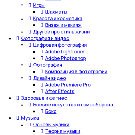
Игры
Шахматы
Красота и косметика
Визаж и макияж
Другое про стиль жизни
Фотография и видео
Цифровая фотография
Adobe Lightroom
Adobe Photoshop
Фотография
Композиция в фотографии
Дизайн видео
Adobe Premiere Pro
After Effects
Здоровье и фитнес
Боевые искусства и самооборона
Бокс
Музыка
Основы музыки
Теория музыки