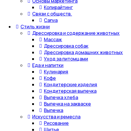
Основы маркетинга
Копирайтинг
Связи с обществ.
Canva
Стиль жизни
Дрессировка и содержание животных
Массаж
Дрессировка собак
Дрессировка домашних животных
Уход за питомцами
Еда и напитки
Кулинария
Кофе
Кондитерские изделия
Кондитерская выпечка
Выпечка хлеба
Выпечка на закваске
Выпечка
Искусства и ремесла
Рисование
Шитье