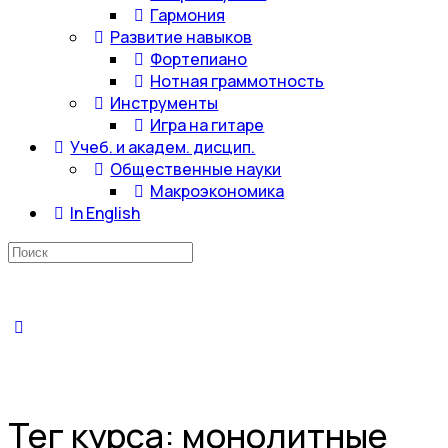
Гармония
Развитие навыков
Фортепиано
Нотная граммотность
Инструменты
Игра на гитаре
Учеб. и академ. дисцип.
Общественные науки
Макроэкономика
In English
Искать:
Тег курса:
монолитные