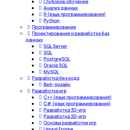
Глубокое обучение
Анализ данных
R (язык программирования)
Python
Программирование
Проектирование и разработка баз
данных
SQL Server
SQL
PostgreSQL
Oracle SQL
MySQL
Разработка без кода
Веб-дизайн
Разработка игр
С++ (язык программирования)
С# (язык программирования)
Разработка 3D-игр
Разработка 2D-игр
Основы разработки игр
Unreal Engine