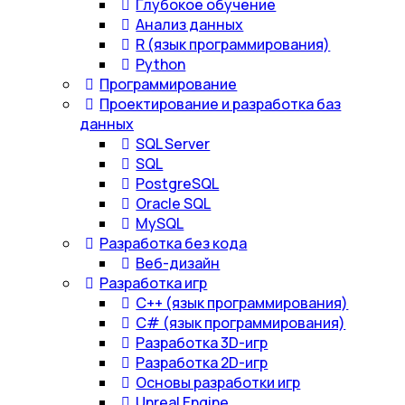
Глубокое обучение
Анализ данных
R (язык программирования)
Python
Программирование
Проектирование и разработка баз
данных
SQL Server
SQL
PostgreSQL
Oracle SQL
MySQL
Разработка без кода
Веб-дизайн
Разработка игр
С++ (язык программирования)
С# (язык программирования)
Разработка 3D-игр
Разработка 2D-игр
Основы разработки игр
Unreal Engine