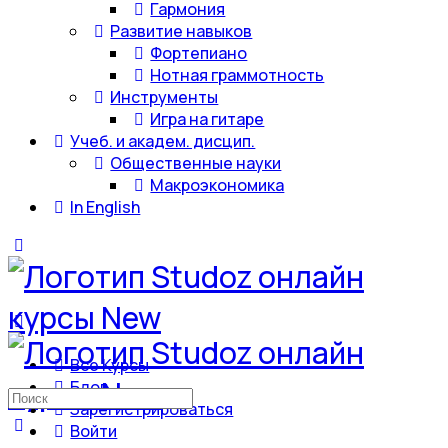
Гармония
Развитие навыков
Фортепиано
Нотная граммотность
Инструменты
Игра на гитаре
Учеб. и академ. дисцип.
Общественные науки
Макроэкономика
In English
Все Курсы
Блог
Искать:
Зарегистрироваться
Войти