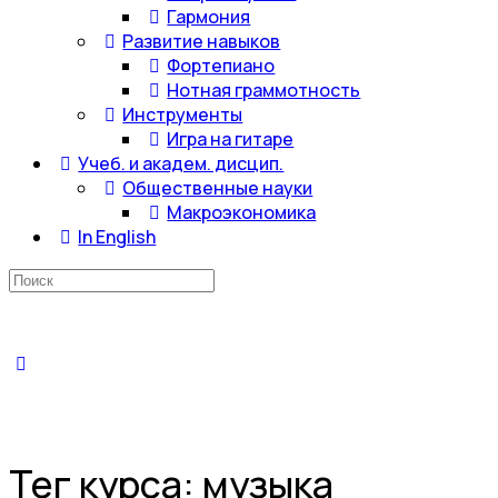
Гармония
Развитие навыков
Фортепиано
Нотная граммотность
Инструменты
Игра на гитаре
Учеб. и академ. дисцип.
Общественные науки
Макроэкономика
In English
Искать:
Тег курса:
музыка