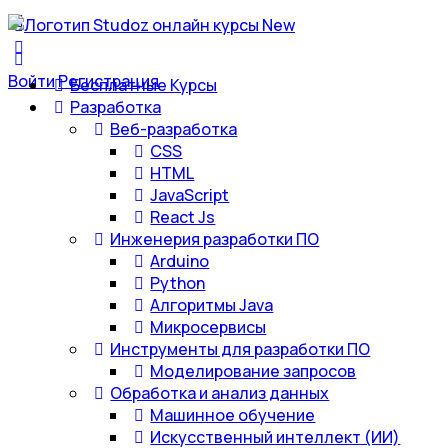
Войти
Регистрация
Бесплатные Курсы
Разработка
Веб-разработка
CSS
HTML
JavaScript
React Js
Инженерия разработки ПО
Arduino
Python
Алгоритмы Java
Микросервисы
Инструменты для разработки ПО
Моделирование запросов
Обработка и анализ данных
Машинное обучение
Искусственный интеллект (ИИ)