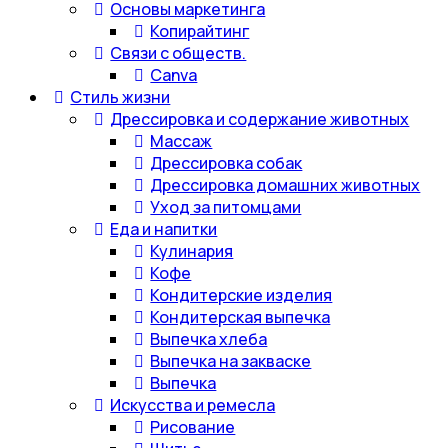
Основы маркетинга
Копирайтинг
Связи с обществ.
Canva
Стиль жизни
Дрессировка и содержание животных
Массаж
Дрессировка собак
Дрессировка домашних животных
Уход за питомцами
Еда и напитки
Кулинария
Кофе
Кондитерские изделия
Кондитерская выпечка
Выпечка хлеба
Выпечка на закваске
Выпечка
Искусства и ремесла
Рисование