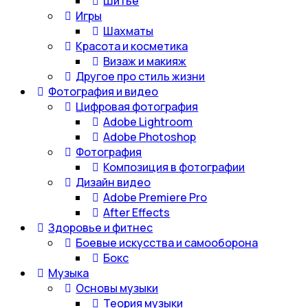
Шитье
Игры
Шахматы
Красота и косметика
Визаж и макияж
Другое про стиль жизни
Фотография и видео
Цифровая фотография
Adobe Lightroom
Adobe Photoshop
Фотография
Композиция в фотографии
Дизайн видео
Adobe Premiere Pro
After Effects
Здоровье и фитнес
Боевые искусства и самооборона
Бокс
Музыка
Основы музыки
Теория музыки