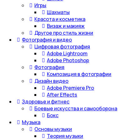
Игры
Шахматы
Красота и косметика
Визаж и макияж
Другое про стиль жизни
Фотография и видео
Цифровая фотография
Adobe Lightroom
Adobe Photoshop
Фотография
Композиция в фотографии
Дизайн видео
Adobe Premiere Pro
After Effects
Здоровье и фитнес
Боевые искусства и самооборона
Бокс
Музыка
Основы музыки
Теория музыки