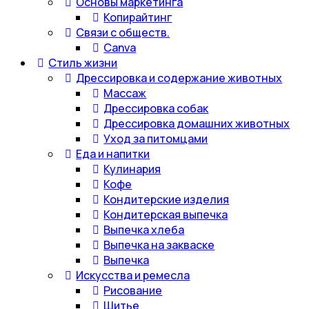
Основы маркетинга
Копирайтинг
Связи с обществ.
Canva
Стиль жизни
Дрессировка и содержание животных
Массаж
Дрессировка собак
Дрессировка домашних животных
Уход за питомцами
Еда и напитки
Кулинария
Кофе
Кондитерские изделия
Кондитерская выпечка
Выпечка хлеба
Выпечка на закваске
Выпечка
Искусства и ремесла
Рисование
Шитье