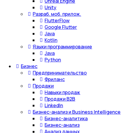
Unreal Engine
Unity
Разраб. моб. прилож.
FlutterFlow
Google Flutter
Java
Kotlin
Языки программирование
Java
Python
Бизнес
Предпринимательство
Фриланс
Продажи
Навыки продаж
Продажи B2B
LinkedIn
Бизнес-анализ и Business Intelligence
Бизнес-аналитика
Бизнес-анализ
Анализ данных