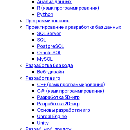
Анализ данных
R (язык программирования)
Python
Программирование
Проектирование и разработка баз данных
SQL Server
SQL
PostgreSQL
Oracle SQL
MySQL
Разработка без кода
Веб-дизайн
Разработка игр
С++ (язык программирования)
С# (язык программирования)
Разработка 3D-игр
Разработка 2D-игр
Основы разработки игр
Unreal Engine
Unity
Разраб. моб. прилож.