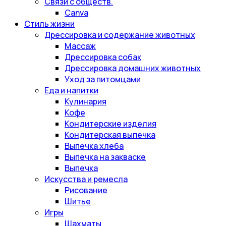
Связи с обществ.
Canva
Стиль жизни
Дрессировка и содержание животных
Массаж
Дрессировка собак
Дрессировка домашних животных
Уход за питомцами
Еда и напитки
Кулинария
Кофе
Кондитерские изделия
Кондитерская выпечка
Выпечка хлеба
Выпечка на закваске
Выпечка
Искусства и ремесла
Рисование
Шитье
Игры
Шахматы