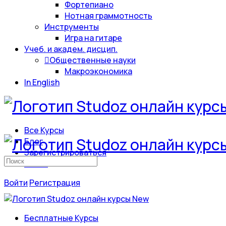
Фортепиано
Нотная граммотность
Инструменты
Игра на гитаре
Учеб. и академ. дисцип.
Общественные науки
Макроэкономика
In English
Все Курсы
Блог
Зарегистрироваться
Искать:
Войти
Войти
Регистрация
Бесплатные Курсы