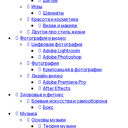
Шитье
Игры
Шахматы
Красота и косметика
Визаж и макияж
Другое про стиль жизни
Фотография и видео
Цифровая фотография
Adobe Lightroom
Adobe Photoshop
Фотография
Композиция в фотографии
Дизайн видео
Adobe Premiere Pro
After Effects
Здоровье и фитнес
Боевые искусства и самооборона
Бокс
Музыка
Основы музыки
Теория музыки