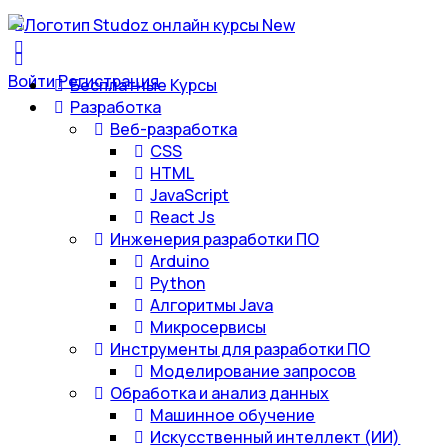
Войти
Регистрация
Бесплатные Курсы
Разработка
Веб-разработка
CSS
HTML
JavaScript
React Js
Инженерия разработки ПО
Arduino
Python
Алгоритмы Java
Микросервисы
Инструменты для разработки ПО
Моделирование запросов
Обработка и анализ данных
Машинное обучение
Искусственный интеллект (ИИ)