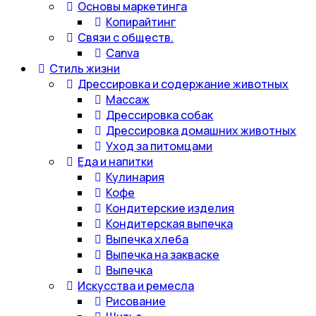
Основы маркетинга
Копирайтинг
Связи с обществ.
Canva
Стиль жизни
Дрессировка и содержание животных
Массаж
Дрессировка собак
Дрессировка домашних животных
Уход за питомцами
Еда и напитки
Кулинария
Кофе
Кондитерские изделия
Кондитерская выпечка
Выпечка хлеба
Выпечка на закваске
Выпечка
Искусства и ремесла
Рисование