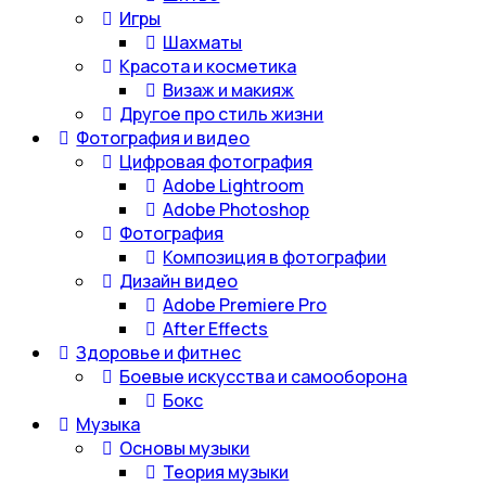
Игры
Шахматы
Красота и косметика
Визаж и макияж
Другое про стиль жизни
Фотография и видео
Цифровая фотография
Adobe Lightroom
Adobe Photoshop
Фотография
Композиция в фотографии
Дизайн видео
Adobe Premiere Pro
After Effects
Здоровье и фитнес
Боевые искусства и самооборона
Бокс
Музыка
Основы музыки
Теория музыки