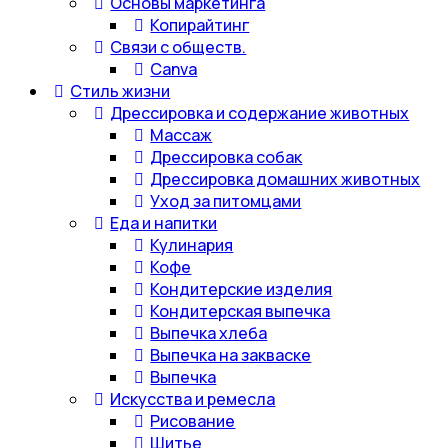
Основы маркетинга
Копирайтинг
Связи с обществ.
Canva
Стиль жизни
Дрессировка и содержание животных
Массаж
Дрессировка собак
Дрессировка домашних животных
Уход за питомцами
Еда и напитки
Кулинария
Кофе
Кондитерские изделия
Кондитерская выпечка
Выпечка хлеба
Выпечка на закваске
Выпечка
Искусства и ремесла
Рисование
Шитье