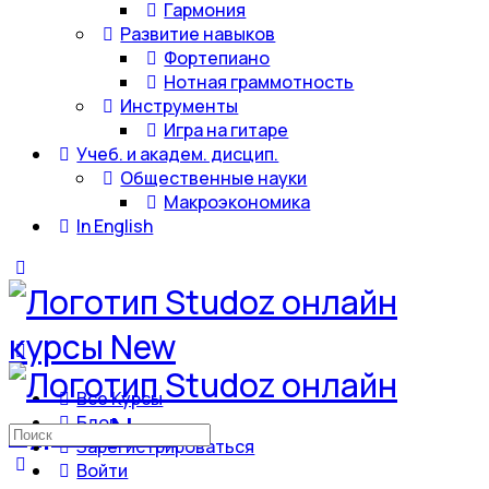
Гармония
Развитие навыков
Фортепиано
Нотная граммотность
Инструменты
Игра на гитаре
Учеб. и академ. дисцип.
Общественные науки
Макроэкономика
In English
Все Курсы
Блог
Искать:
Зарегистрироваться
Войти