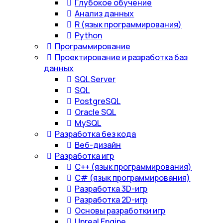
Глубокое обучение
Анализ данных
R (язык программирования)
Python
Программирование
Проектирование и разработка баз
данных
SQL Server
SQL
PostgreSQL
Oracle SQL
MySQL
Разработка без кода
Веб-дизайн
Разработка игр
С++ (язык программирования)
С# (язык программирования)
Разработка 3D-игр
Разработка 2D-игр
Основы разработки игр
Unreal Engine