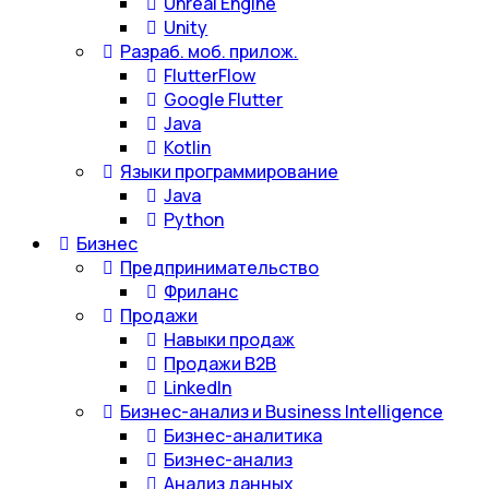
Unreal Engine
Unity
Разраб. моб. прилож.
FlutterFlow
Google Flutter
Java
Kotlin
Языки программирование
Java
Python
Бизнес
Предпринимательство
Фриланс
Продажи
Навыки продаж
Продажи B2B
LinkedIn
Бизнес-анализ и Business Intelligence
Бизнес-аналитика
Бизнес-анализ
Анализ данных