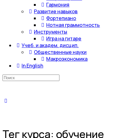
Гармония
Развитие навыков
Фортепиано
Нотная граммотность
Инструменты
Игра на гитаре
Учеб. и академ. дисцип.
Общественные науки
Макроэкономика
In English
Искать:
Тег курса:
обучение