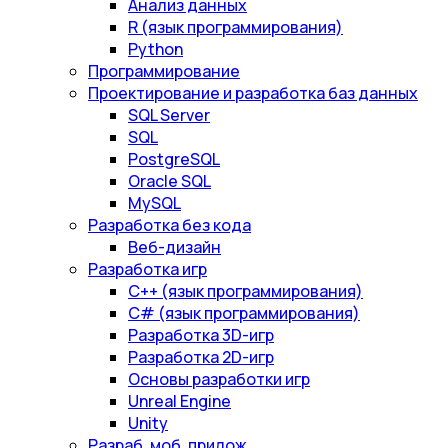
Анализ данных
R (язык программирования)
Python
Программирование
Проектирование и разработка баз данных
SQL Server
SQL
PostgreSQL
Oracle SQL
MySQL
Разработка без кода
Веб-дизайн
Разработка игр
С++ (язык программирования)
С# (язык программирования)
Разработка 3D-игр
Разработка 2D-игр
Основы разработки игр
Unreal Engine
Unity
Разраб. моб. прилож.