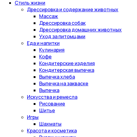
Стиль жизни
Дрессировка и содержание животных
Массаж
Дрессировка собак
Дрессировка домашних животных
Уход за питомцами
Еда и напитки
Кулинария
Кофе
Кондитерские изделия
Кондитерская выпечка
Выпечка хлеба
Выпечка на закваске
Выпечка
Искусства и ремесла
Рисование
Шитье
Игры
Шахматы
Красота и косметика