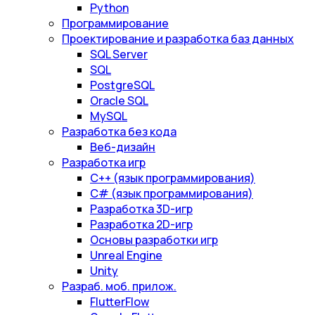
Python
Программирование
Проектирование и разработка баз данных
SQL Server
SQL
PostgreSQL
Oracle SQL
MySQL
Разработка без кода
Веб-дизайн
Разработка игр
С++ (язык программирования)
С# (язык программирования)
Разработка 3D-игр
Разработка 2D-игр
Основы разработки игр
Unreal Engine
Unity
Разраб. моб. прилож.
FlutterFlow