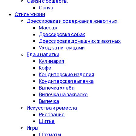
Связи с обществ.
Canva
Стиль жизни
Дрессировка и содержание животных
Массаж
Дрессировка собак
Дрессировка домашних животных
Уход за питомцами
Еда и напитки
Кулинария
Кофе
Кондитерские изделия
Кондитерская выпечка
Выпечка хлеба
Выпечка на закваске
Выпечка
Искусства и ремесла
Рисование
Шитье
Игры
Шахматы