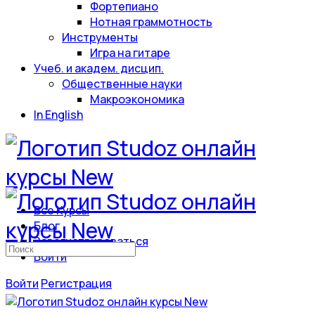
Фортепиано
Нотная граммотность
Инструменты
Игра на гитаре
Учеб. и академ. дисцип.
Общественные науки
Макроэкономика
In English
Все Курсы
Блог
Зарегистрироваться
Искать:
Войти
Войти
Регистрация