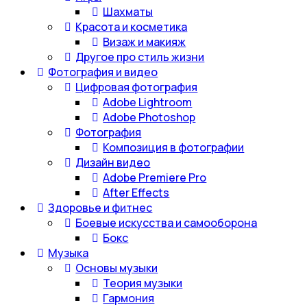
Шахматы
Красота и косметика
Визаж и макияж
Другое про стиль жизни
Фотография и видео
Цифровая фотография
Adobe Lightroom
Adobe Photoshop
Фотография
Композиция в фотографии
Дизайн видео
Adobe Premiere Pro
After Effects
Здоровье и фитнес
Боевые искусства и самооборона
Бокс
Музыка
Основы музыки
Теория музыки
Гармония