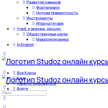
Развитие навыков
Фортепиано
Нотная граммотность
Инструменты
Игра на гитаре
Учеб. и академ. дисцип.
Общественные науки
Макроэкономика
In English
Все Курсы
Блог
Зарегистрироваться
Войти
Искать: