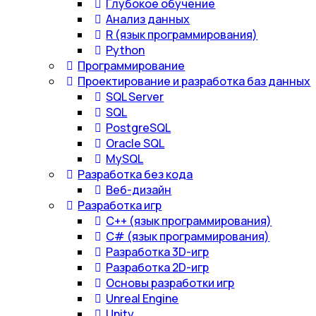
Глубокое обучение
Анализ данных
R (язык программирования)
Python
Программирование
Проектирование и разработка баз данных
SQL Server
SQL
PostgreSQL
Oracle SQL
MySQL
Разработка без кода
Веб-дизайн
Разработка игр
С++ (язык программирования)
С# (язык программирования)
Разработка 3D-игр
Разработка 2D-игр
Основы разработки игр
Unreal Engine
Unity