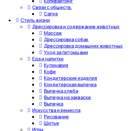
Копирайтинг
Связи с обществ.
Canva
Стиль жизни
Дрессировка и содержание животных
Массаж
Дрессировка собак
Дрессировка домашних животных
Уход за питомцами
Еда и напитки
Кулинария
Кофе
Кондитерские изделия
Кондитерская выпечка
Выпечка хлеба
Выпечка на закваске
Выпечка
Искусства и ремесла
Рисование
Шитье
Игры