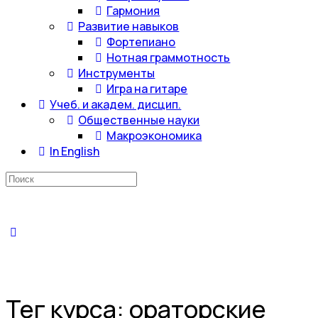
Гармония
Развитие навыков
Фортепиано
Нотная граммотность
Инструменты
Игра на гитаре
Учеб. и академ. дисцип.
Общественные науки
Макроэкономика
In English
Искать:
Тег курса:
ораторские