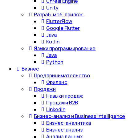
Unreal Engine
Unity
Разраб. моб. прилож.
FlutterFlow
Google Flutter
Java
Kotlin
Языки программирование
Java
Python
Бизнес
Предпринимательство
Фриланс
Продажи
Навыки продаж
Продажи B2B
LinkedIn
Бизнес-анализ и Business Intelligence
Бизнес-аналитика
Бизнес-анализ
Анализ данных