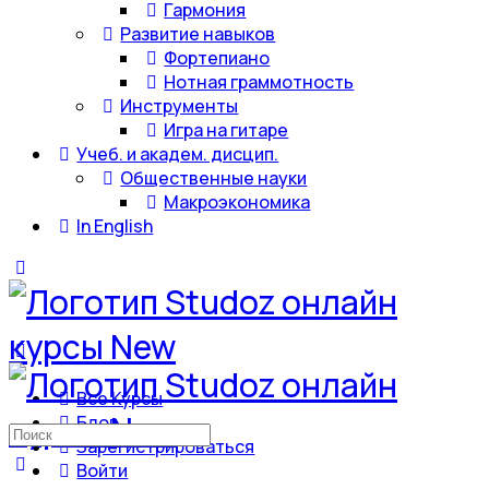
Гармония
Развитие навыков
Фортепиано
Нотная граммотность
Инструменты
Игра на гитаре
Учеб. и академ. дисцип.
Общественные науки
Макроэкономика
In English
Все Курсы
Блог
Искать:
Зарегистрироваться
Войти