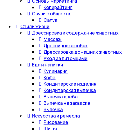
Основы маркетинга
Копирайтинг
Связи с обществ.
Canva
Стиль жизни
Дрессировка и содержание животных
Массаж
Дрессировка собак
Дрессировка домашних животных
Уход за питомцами
Еда и напитки
Кулинария
Кофе
Кондитерские изделия
Кондитерская выпечка
Выпечка хлеба
Выпечка на закваске
Выпечка
Искусства и ремесла
Рисование
Шитье