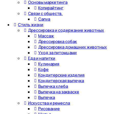
Основы маркетинга
Копирайтинг
Связи с обществ.
Canva
Стиль жизни
Дрессировка и содержание животных
Массаж
Дрессировка собак
Дрессировка домашних животных
Уход за питомцами
Еда и напитки
Кулинария
Кофе
Кондитерские изделия
Кондитерская выпечка
Выпечка хлеба
Выпечка на закваске
Выпечка
Искусства и ремесла
Рисование