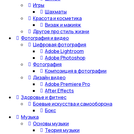
Игры
Шахматы
Красота и косметика
Визаж и макияж
Другое про стиль жизни
Фотография и видео
Цифровая фотография
Adobe Lightroom
Adobe Photoshop
Фотография
Композиция в фотографии
Дизайн видео
Adobe Premiere Pro
After Effects
Здоровье и фитнес
Боевые искусства и самооборона
Бокс
Музыка
Основы музыки
Теория музыки