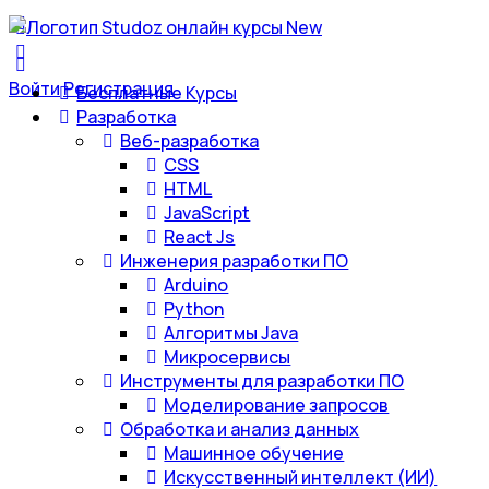
Войти
Регистрация
Бесплатные Курсы
Разработка
Веб-разработка
CSS
HTML
JavaScript
React Js
Инженерия разработки ПО
Arduino
Python
Алгоритмы Java
Микросервисы
Инструменты для разработки ПО
Моделирование запросов
Обработка и анализ данных
Машинное обучение
Искусственный интеллект (ИИ)