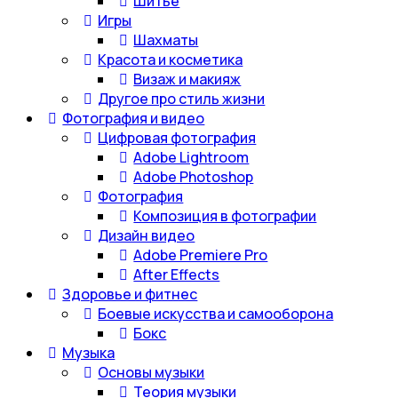
Шитье
Игры
Шахматы
Красота и косметика
Визаж и макияж
Другое про стиль жизни
Фотография и видео
Цифровая фотография
Adobe Lightroom
Adobe Photoshop
Фотография
Композиция в фотографии
Дизайн видео
Adobe Premiere Pro
After Effects
Здоровье и фитнес
Боевые искусства и самооборона
Бокс
Музыка
Основы музыки
Теория музыки