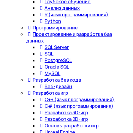
Глубокое обучение
Анализ данных
R (язык программирования)
Python
Программирование
Проектирование и разработка баз
данных
SQL Server
SQL
PostgreSQL
Oracle SQL
MySQL
Разработка без кода
Веб-дизайн
Разработка игр
С++ (язык программирования)
С# (язык программирования)
Разработка 3D-игр
Разработка 2D-игр
Основы разработки игр
Unreal Engine