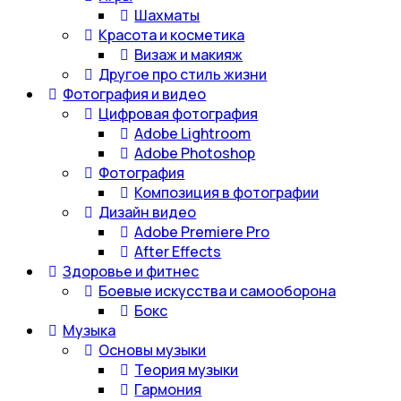
Шахматы
Красота и косметика
Визаж и макияж
Другое про стиль жизни
Фотография и видео
Цифровая фотография
Adobe Lightroom
Adobe Photoshop
Фотография
Композиция в фотографии
Дизайн видео
Adobe Premiere Pro
After Effects
Здоровье и фитнес
Боевые искусства и самооборона
Бокс
Музыка
Основы музыки
Теория музыки
Гармония