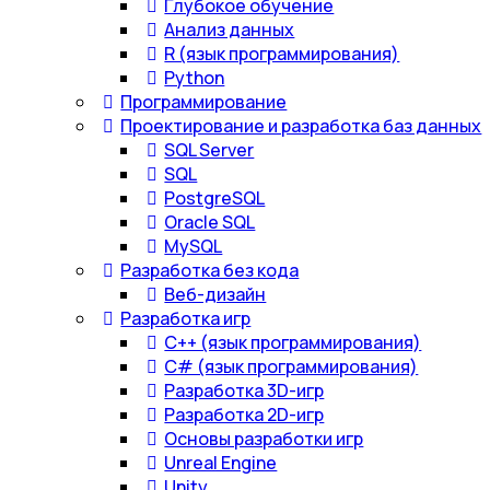
Глубокое обучение
Анализ данных
R (язык программирования)
Python
Программирование
Проектирование и разработка баз данных
SQL Server
SQL
PostgreSQL
Oracle SQL
MySQL
Разработка без кода
Веб-дизайн
Разработка игр
С++ (язык программирования)
С# (язык программирования)
Разработка 3D-игр
Разработка 2D-игр
Основы разработки игр
Unreal Engine
Unity