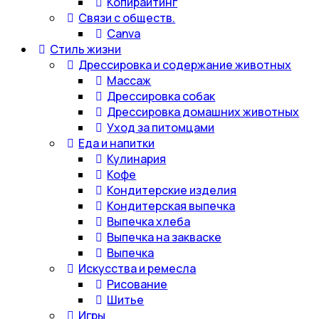
Копирайтинг
Связи с обществ.
Canva
Стиль жизни
Дрессировка и содержание животных
Массаж
Дрессировка собак
Дрессировка домашних животных
Уход за питомцами
Еда и напитки
Кулинария
Кофе
Кондитерские изделия
Кондитерская выпечка
Выпечка хлеба
Выпечка на закваске
Выпечка
Искусства и ремесла
Рисование
Шитье
Игры