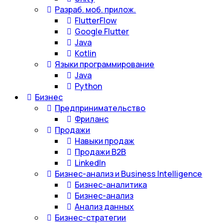
Разраб. моб. прилож.
FlutterFlow
Google Flutter
Java
Kotlin
Языки программирование
Java
Python
Бизнес
Предпринимательство
Фриланс
Продажи
Навыки продаж
Продажи B2B
LinkedIn
Бизнес-анализ и Business Intelligence
Бизнес-аналитика
Бизнес-анализ
Анализ данных
Бизнес-стратегии