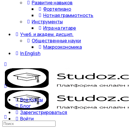
Развитие навыков
Фортепиано
Нотная граммотность
Инструменты
Игра на гитаре
Учеб. и академ. дисцип.
Общественные науки
Макроэкономика
In English
Все Курсы
Блог
Зарегистрироваться
Войти
Искать: