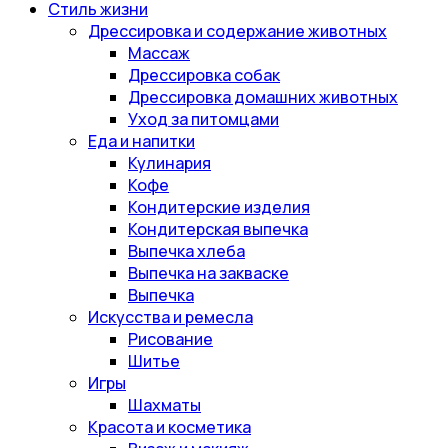
Стиль жизни
Дрессировка и содержание животных
Массаж
Дрессировка собак
Дрессировка домашних животных
Уход за питомцами
Еда и напитки
Кулинария
Кофе
Кондитерские изделия
Кондитерская выпечка
Выпечка хлеба
Выпечка на закваске
Выпечка
Искусства и ремесла
Рисование
Шитье
Игры
Шахматы
Красота и косметика