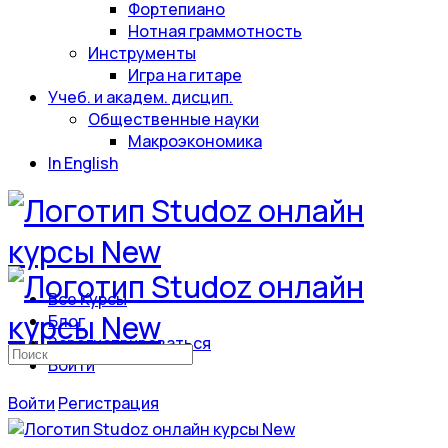
Фортепиано
Нотная граммотность
Инструменты
Игра на гитаре
Учеб. и академ. дисцип.
Общественные науки
Макроэкономика
In English
Все Курсы
Блог
Зарегистрироваться
Искать:
Войти
Войти
Регистрация