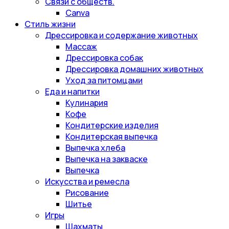
Связи с обществ.
Canva
Стиль жизни
Дрессировка и содержание животных
Массаж
Дрессировка собак
Дрессировка домашних животных
Уход за питомцами
Еда и напитки
Кулинария
Кофе
Кондитерские изделия
Кондитерская выпечка
Выпечка хлеба
Выпечка на закваске
Выпечка
Искусства и ремесла
Рисование
Шитье
Игры
Шахматы