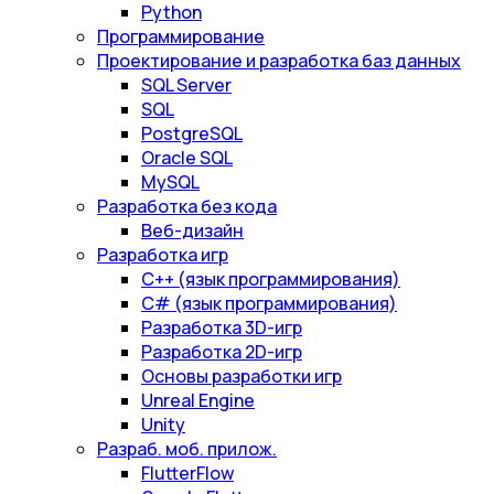
Python
Программирование
Проектирование и разработка баз данных
SQL Server
SQL
PostgreSQL
Oracle SQL
MySQL
Разработка без кода
Веб-дизайн
Разработка игр
С++ (язык программирования)
С# (язык программирования)
Разработка 3D-игр
Разработка 2D-игр
Основы разработки игр
Unreal Engine
Unity
Разраб. моб. прилож.
FlutterFlow