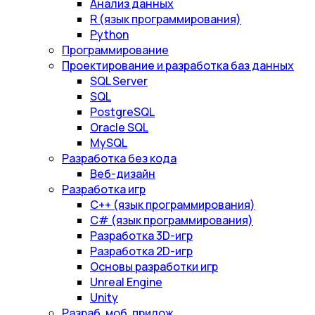
Анализ данных
R (язык программирования)
Python
Программирование
Проектирование и разработка баз данных
SQL Server
SQL
PostgreSQL
Oracle SQL
MySQL
Разработка без кода
Веб-дизайн
Разработка игр
С++ (язык программирования)
С# (язык программирования)
Разработка 3D-игр
Разработка 2D-игр
Основы разработки игр
Unreal Engine
Unity
Разраб. моб. прилож.