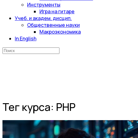
Инструменты
Игра на гитаре
Учеб. и академ. дисцип.
Общественные науки
Макроэкономика
In English
Искать:
Тег курса:
PHP