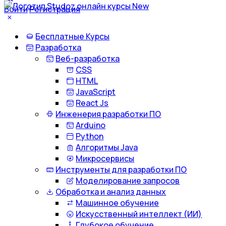
Войти
Регистрация
Бесплатные Курсы
Разработка
Веб-разработка
CSS
HTML
JavaScript
React Js
Инженерия разработки ПО
Arduino
Python
Алгоритмы Java
Микросервисы
Инструменты для разработки ПО
Моделирование запросов
Обработка и анализ данных
Машинное обучение
Искусственный интеллект (ИИ)
Глубокое обучение