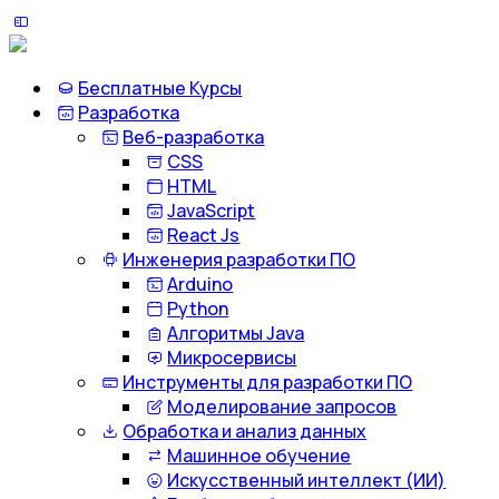
Бесплатные Курсы
Разработка
Веб-разработка
CSS
HTML
JavaScript
React Js
Инженерия разработки ПО
Arduino
Python
Алгоритмы Java
Микросервисы
Инструменты для разработки ПО
Моделирование запросов
Обработка и анализ данных
Машинное обучение
Искусственный интеллект (ИИ)