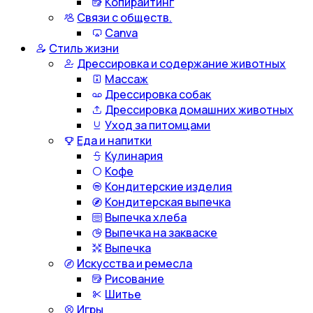
Копирайтинг
Связи с обществ.
Canva
Стиль жизни
Дрессировка и содержание животных
Массаж
Дрессировка собак
Дрессировка домашних животных
Уход за питомцами
Еда и напитки
Кулинария
Кофе
Кондитерские изделия
Кондитерская выпечка
Выпечка хлеба
Выпечка на закваске
Выпечка
Искусства и ремесла
Рисование
Шитье
Игры