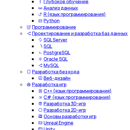
Глубокое обучение
Анализ данных
R (язык программирования)
Python
Программирование
Проектирование и разработка баз данных
SQL Server
SQL
PostgreSQL
Oracle SQL
MySQL
Разработка без кода
Веб-дизайн
Разработка игр
С++ (язык программирования)
С# (язык программирования)
Разработка 3D-игр
Разработка 2D-игр
Основы разработки игр
Unreal Engine
Unity