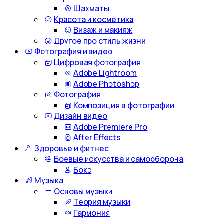
Шахматы
Красота и косметика
Визаж и макияж
Другое про стиль жизни
Фотография и видео
Цифровая фотография
Adobe Lightroom
Adobe Photoshop
Фотография
Композиция в фотографии
Дизайн видео
Adobe Premiere Pro
After Effects
Здоровье и фитнес
Боевые искусства и самооборона
Бокс
Музыка
Основы музыки
Теория музыки
Гармония