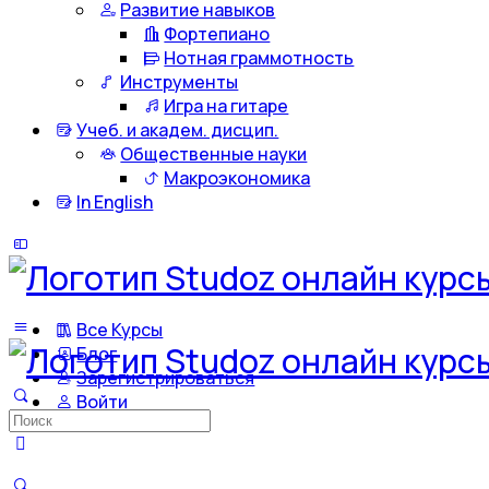
Развитие навыков
Фортепиано
Нотная граммотность
Инструменты
Игра на гитаре
Учеб. и академ. дисцип.
Общественные науки
Макроэкономика
In English
Все Курсы
Блог
Зарегистрироваться
Войти
Искать: