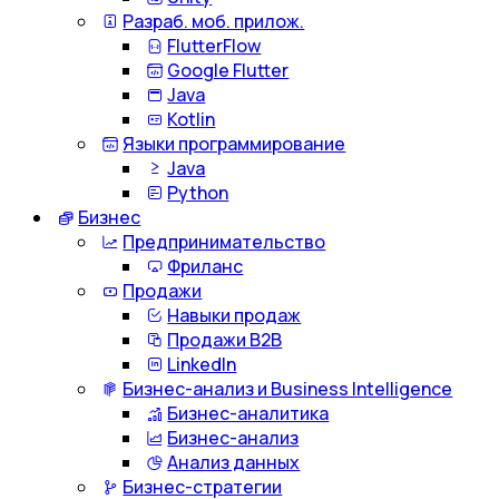
Разраб. моб. прилож.
FlutterFlow
Google Flutter
Java
Kotlin
Языки программирование
Java
Python
Бизнес
Предпринимательство
Фриланс
Продажи
Навыки продаж
Продажи B2B
LinkedIn
Бизнес-анализ и Business Intelligence
Бизнес-аналитика
Бизнес-анализ
Анализ данных
Бизнес-стратегии