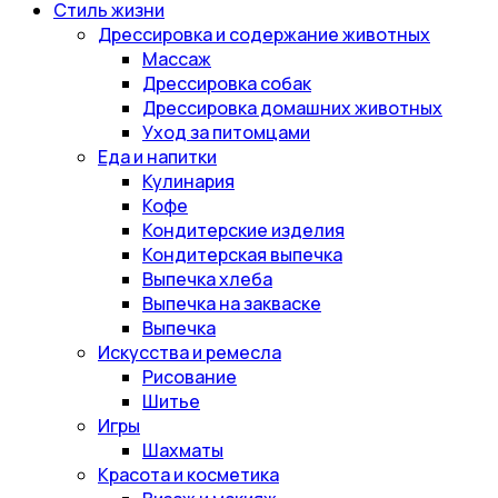
Стиль жизни
Дрессировка и содержание животных
Массаж
Дрессировка собак
Дрессировка домашних животных
Уход за питомцами
Еда и напитки
Кулинария
Кофе
Кондитерские изделия
Кондитерская выпечка
Выпечка хлеба
Выпечка на закваске
Выпечка
Искусства и ремесла
Рисование
Шитье
Игры
Шахматы
Красота и косметика