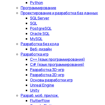
Python
Программирование
Проектирование и разработка баз данных
SQL Server
SQL
PostgreSQL
Oracle SQL
MySQL
Разработка без кода
Веб-дизайн
Разработка игр
С++ (язык программирования)
С# (язык программирования)
Разработка 3D-игр
Разработка 2D-игр
Основы разработки игр
Unreal Engine
Unity
Разраб. моб. прилож.
FlutterFlow