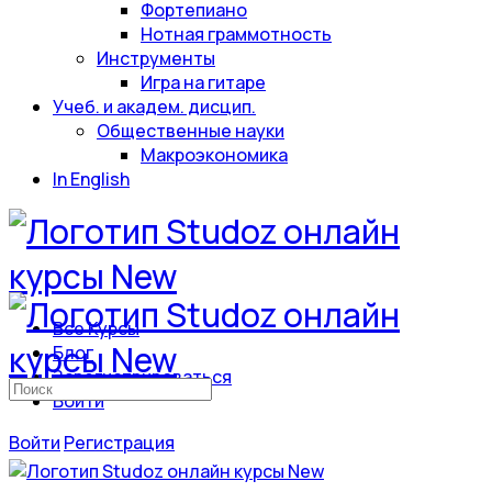
Фортепиано
Нотная граммотность
Инструменты
Игра на гитаре
Учеб. и академ. дисцип.
Общественные науки
Макроэкономика
In English
Все Курсы
Блог
Зарегистрироваться
Искать:
Войти
Войти
Регистрация