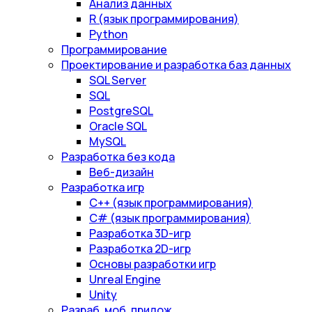
Анализ данных
R (язык программирования)
Python
Программирование
Проектирование и разработка баз данных
SQL Server
SQL
PostgreSQL
Oracle SQL
MySQL
Разработка без кода
Веб-дизайн
Разработка игр
С++ (язык программирования)
С# (язык программирования)
Разработка 3D-игр
Разработка 2D-игр
Основы разработки игр
Unreal Engine
Unity
Разраб. моб. прилож.