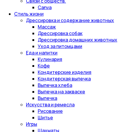
Связи с обществ.
Canva
Стиль жизни
Дрессировка и содержание животных
Массаж
Дрессировка собак
Дрессировка домашних животных
Уход за питомцами
Еда и напитки
Кулинария
Кофе
Кондитерские изделия
Кондитерская выпечка
Выпечка хлеба
Выпечка на закваске
Выпечка
Искусства и ремесла
Рисование
Шитье
Игры
Шахматы