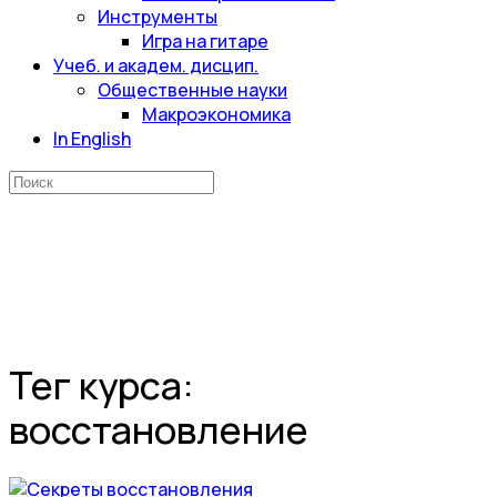
Инструменты
Игра на гитаре
Учеб. и академ. дисцип.
Общественные науки
Макроэкономика
In English
Искать:
Тег курса:
восстановление