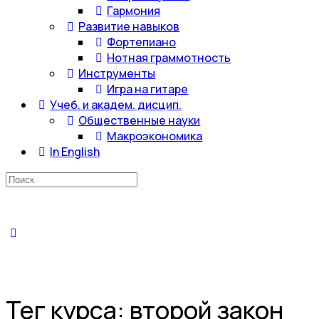
Гармония
Развитие навыков
Фортепиано
Нотная граммотность
Инструменты
Игра на гитаре
Учеб. и академ. дисцип.
Общественные науки
Макроэкономика
In English
Искать:
Тег курса:
второй закон