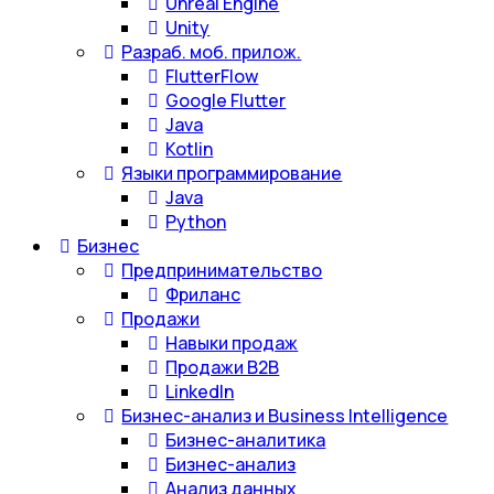
Unreal Engine
Unity
Разраб. моб. прилож.
FlutterFlow
Google Flutter
Java
Kotlin
Языки программирование
Java
Python
Бизнес
Предпринимательство
Фриланс
Продажи
Навыки продаж
Продажи B2B
LinkedIn
Бизнес-анализ и Business Intelligence
Бизнес-аналитика
Бизнес-анализ
Анализ данных