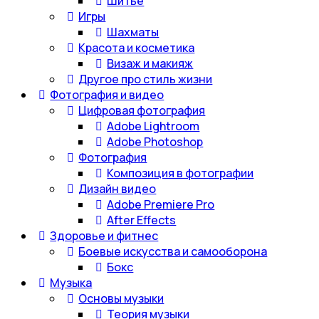
Шитье
Игры
Шахматы
Красота и косметика
Визаж и макияж
Другое про стиль жизни
Фотография и видео
Цифровая фотография
Adobe Lightroom
Adobe Photoshop
Фотография
Композиция в фотографии
Дизайн видео
Adobe Premiere Pro
After Effects
Здоровье и фитнес
Боевые искусства и самооборона
Бокс
Музыка
Основы музыки
Теория музыки