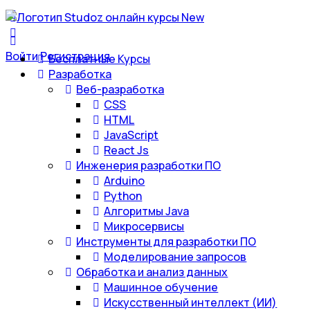
Войти
Регистрация
Бесплатные Курсы
Разработка
Веб-разработка
CSS
HTML
JavaScript
React Js
Инженерия разработки ПО
Arduino
Python
Алгоритмы Java
Микросервисы
Инструменты для разработки ПО
Моделирование запросов
Обработка и анализ данных
Машинное обучение
Искусственный интеллект (ИИ)