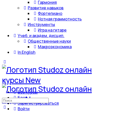
Гармония
Развитие навыков
Фортепиано
Нотная граммотность
Инструменты
Игра на гитаре
Учеб. и академ. дисцип.
Общественные науки
Макроэкономика
In English
Все Курсы
Блог
Искать:
Зарегистрироваться
Войти