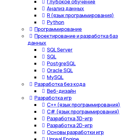
Глубокое обучение
Анализ данных
R (язык программирования)
Python
Программирование
Проектирование и разработка баз
данных
SQL Server
SQL
PostgreSQL
Oracle SQL
MySQL
Разработка без кода
Веб-дизайн
Разработка игр
С++ (язык программирования)
С# (язык программирования)
Разработка 3D-игр
Разработка 2D-игр
Основы разработки игр
Unreal Engine