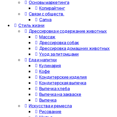
Основы маркетинга
Копирайтинг
Связи с обществ.
Canva
Стиль жизни
Дрессировка и содержание животных
Массаж
Дрессировка собак
Дрессировка домашних животных
Уход за питомцами
Еда и напитки
Кулинария
Кофе
Кондитерские изделия
Кондитерская выпечка
Выпечка хлеба
Выпечка на закваске
Выпечка
Искусства и ремесла
Рисование