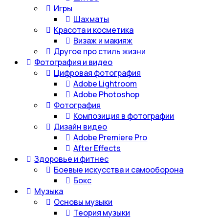
Игры
Шахматы
Красота и косметика
Визаж и макияж
Другое про стиль жизни
Фотография и видео
Цифровая фотография
Adobe Lightroom
Adobe Photoshop
Фотография
Композиция в фотографии
Дизайн видео
Adobe Premiere Pro
After Effects
Здоровье и фитнес
Боевые искусства и самооборона
Бокс
Музыка
Основы музыки
Теория музыки