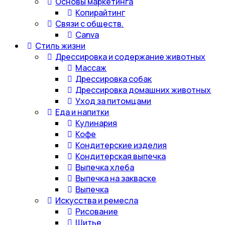
Основы маркетинга
Копирайтинг
Связи с обществ.
Canva
Стиль жизни
Дрессировка и содержание животных
Массаж
Дрессировка собак
Дрессировка домашних животных
Уход за питомцами
Еда и напитки
Кулинария
Кофе
Кондитерские изделия
Кондитерская выпечка
Выпечка хлеба
Выпечка на закваске
Выпечка
Искусства и ремесла
Рисование
Шитье