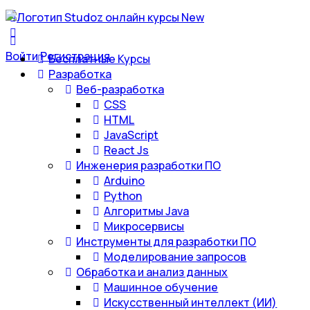
Войти
Регистрация
Бесплатные Курсы
Разработка
Веб-разработка
CSS
HTML
JavaScript
React Js
Инженерия разработки ПО
Arduino
Python
Алгоритмы Java
Микросервисы
Инструменты для разработки ПО
Моделирование запросов
Обработка и анализ данных
Машинное обучение
Искусственный интеллект (ИИ)