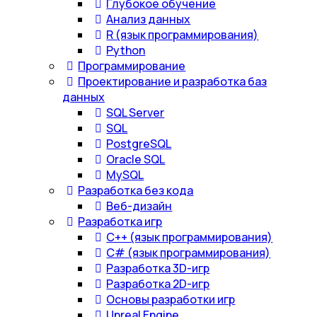
Глубокое обучение
Анализ данных
R (язык программирования)
Python
Программирование
Проектирование и разработка баз
данных
SQL Server
SQL
PostgreSQL
Oracle SQL
MySQL
Разработка без кода
Веб-дизайн
Разработка игр
С++ (язык программирования)
С# (язык программирования)
Разработка 3D-игр
Разработка 2D-игр
Основы разработки игр
Unreal Engine