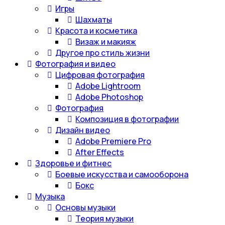
Игры
Шахматы
Красота и косметика
Визаж и макияж
Другое про стиль жизни
Фотография и видео
Цифровая фотография
Adobe Lightroom
Adobe Photoshop
Фотография
Композиция в фотографии
Дизайн видео
Adobe Premiere Pro
After Effects
Здоровье и фитнес
Боевые искусства и самооборона
Бокс
Музыка
Основы музыки
Теория музыки