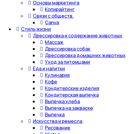
Основы маркетинга
Копирайтинг
Связи с обществ.
Canva
Стиль жизни
Дрессировка и содержание животных
Массаж
Дрессировка собак
Дрессировка домашних животных
Уход за питомцами
Еда и напитки
Кулинария
Кофе
Кондитерские изделия
Кондитерская выпечка
Выпечка хлеба
Выпечка на закваске
Выпечка
Искусства и ремесла
Рисование