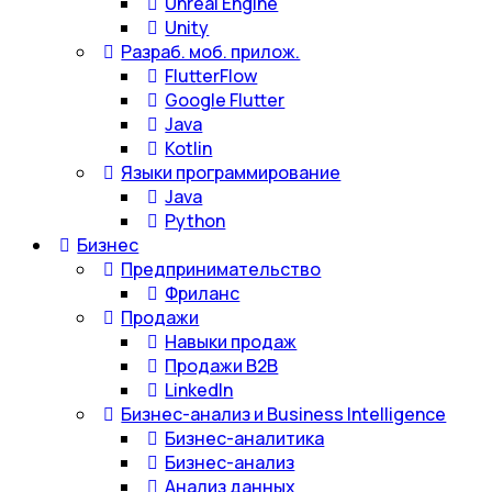
Unreal Engine
Unity
Разраб. моб. прилож.
FlutterFlow
Google Flutter
Java
Kotlin
Языки программирование
Java
Python
Бизнес
Предпринимательство
Фриланс
Продажи
Навыки продаж
Продажи B2B
LinkedIn
Бизнес-анализ и Business Intelligence
Бизнес-аналитика
Бизнес-анализ
Анализ данных