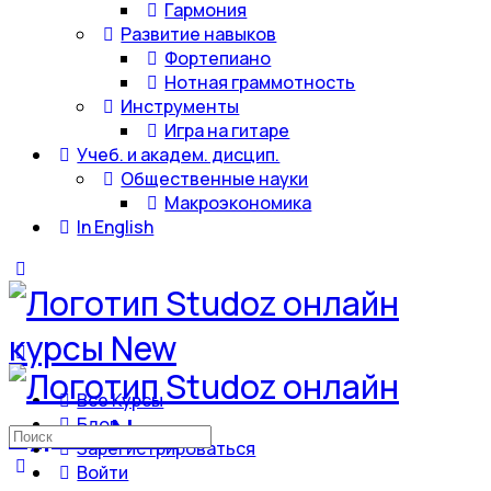
Гармония
Развитие навыков
Фортепиано
Нотная граммотность
Инструменты
Игра на гитаре
Учеб. и академ. дисцип.
Общественные науки
Макроэкономика
In English
Все Курсы
Блог
Искать:
Зарегистрироваться
Войти