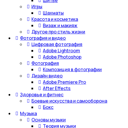
Шитье
Игры
Шахматы
Красота и косметика
Визаж и макияж
Другое про стиль жизни
Фотография и видео
Цифровая фотография
Adobe Lightroom
Adobe Photoshop
Фотография
Композиция в фотографии
Дизайн видео
Adobe Premiere Pro
After Effects
Здоровье и фитнес
Боевые искусства и самооборона
Бокс
Музыка
Основы музыки
Теория музыки