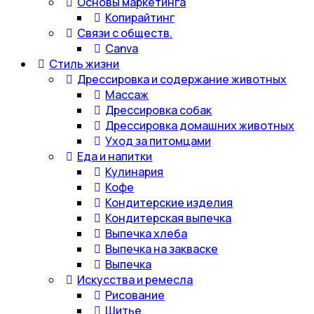
Основы маркетинга
Копирайтинг
Связи с обществ.
Canva
Стиль жизни
Дрессировка и содержание животных
Массаж
Дрессировка собак
Дрессировка домашних животных
Уход за питомцами
Еда и напитки
Кулинария
Кофе
Кондитерские изделия
Кондитерская выпечка
Выпечка хлеба
Выпечка на закваске
Выпечка
Искусства и ремесла
Рисование
Шитье