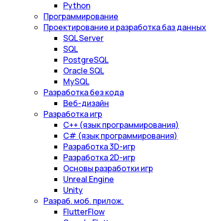
Python
Программирование
Проектирование и разработка баз данных
SQL Server
SQL
PostgreSQL
Oracle SQL
MySQL
Разработка без кода
Веб-дизайн
Разработка игр
С++ (язык программирования)
С# (язык программирования)
Разработка 3D-игр
Разработка 2D-игр
Основы разработки игр
Unreal Engine
Unity
Разраб. моб. прилож.
FlutterFlow