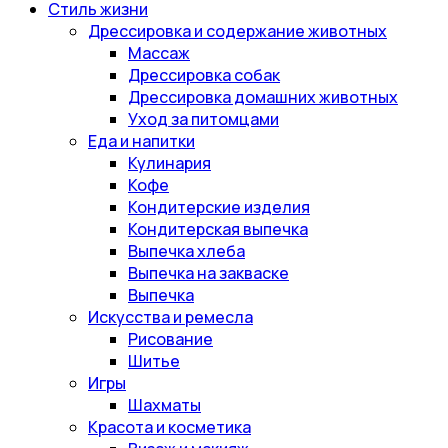
Стиль жизни
Дрессировка и содержание животных
Массаж
Дрессировка собак
Дрессировка домашних животных
Уход за питомцами
Еда и напитки
Кулинария
Кофе
Кондитерские изделия
Кондитерская выпечка
Выпечка хлеба
Выпечка на закваске
Выпечка
Искусства и ремесла
Рисование
Шитье
Игры
Шахматы
Красота и косметика