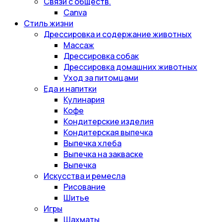
Связи с обществ.
Canva
Стиль жизни
Дрессировка и содержание животных
Массаж
Дрессировка собак
Дрессировка домашних животных
Уход за питомцами
Еда и напитки
Кулинария
Кофе
Кондитерские изделия
Кондитерская выпечка
Выпечка хлеба
Выпечка на закваске
Выпечка
Искусства и ремесла
Рисование
Шитье
Игры
Шахматы