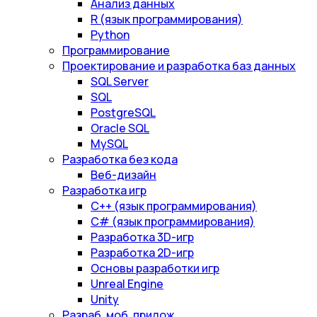
Анализ данных
R (язык программирования)
Python
Программирование
Проектирование и разработка баз данных
SQL Server
SQL
PostgreSQL
Oracle SQL
MySQL
Разработка без кода
Веб-дизайн
Разработка игр
С++ (язык программирования)
С# (язык программирования)
Разработка 3D-игр
Разработка 2D-игр
Основы разработки игр
Unreal Engine
Unity
Разраб. моб. прилож.