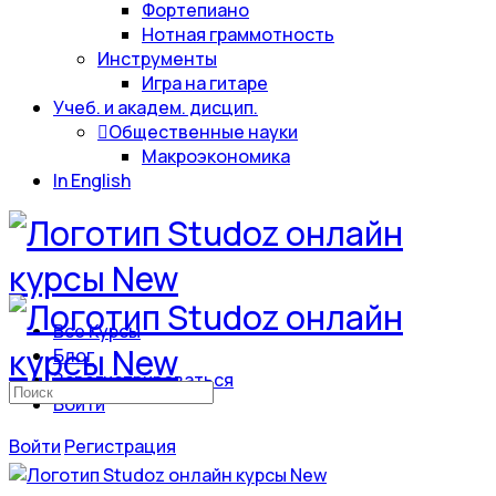
Фортепиано
Нотная граммотность
Инструменты
Игра на гитаре
Учеб. и академ. дисцип.
Общественные науки
Макроэкономика
In English
Все Курсы
Блог
Зарегистрироваться
Искать:
Войти
Войти
Регистрация