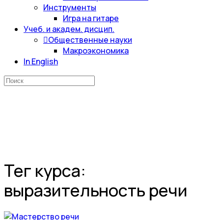
Инструменты
Игра на гитаре
Учеб. и академ. дисцип.
Общественные науки
Макроэкономика
In English
Искать:
Тег курса:
выразительность речи