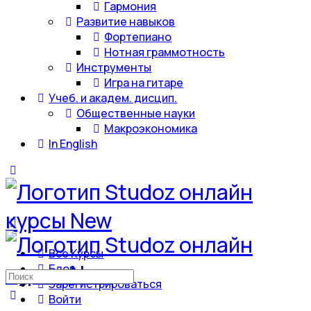
Гармония
Развитие навыков
Фортепиано
Нотная граммотность
Инструменты
Игра на гитаре
Учеб. и академ. дисцип.
Общественные науки
Макроэкономика
In English
Все Курсы
Блог
Искать:
Зарегистрироваться
Войти