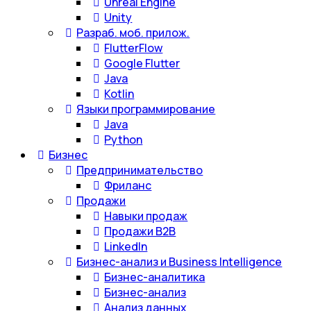
Unreal Engine
Unity
Разраб. моб. прилож.
FlutterFlow
Google Flutter
Java
Kotlin
Языки программирование
Java
Python
Бизнес
Предпринимательство
Фриланс
Продажи
Навыки продаж
Продажи B2B
LinkedIn
Бизнес-анализ и Business Intelligence
Бизнес-аналитика
Бизнес-анализ
Анализ данных