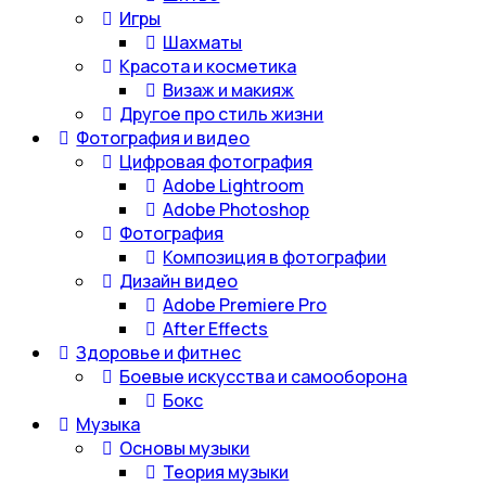
Игры
Шахматы
Красота и косметика
Визаж и макияж
Другое про стиль жизни
Фотография и видео
Цифровая фотография
Adobe Lightroom
Adobe Photoshop
Фотография
Композиция в фотографии
Дизайн видео
Adobe Premiere Pro
After Effects
Здоровье и фитнес
Боевые искусства и самооборона
Бокс
Музыка
Основы музыки
Теория музыки