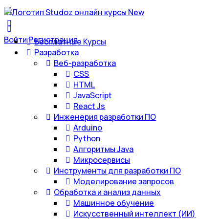
Войти
Регистрация
Бесплатные Курсы
Разработка
Веб-разработка
CSS
HTML
JavaScript
React Js
Инженерия разработки ПО
Arduino
Python
Алгоритмы Java
Микросервисы
Инструменты для разработки ПО
Моделирование запросов
Обработка и анализ данных
Машинное обучение
Искусственный интеллект (ИИ)