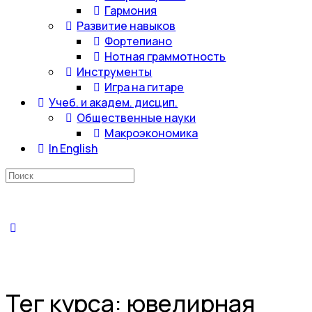
Гармония
Развитие навыков
Фортепиано
Нотная граммотность
Инструменты
Игра на гитаре
Учеб. и академ. дисцип.
Общественные науки
Макроэкономика
In English
Искать:
Тег курса:
ювелирная