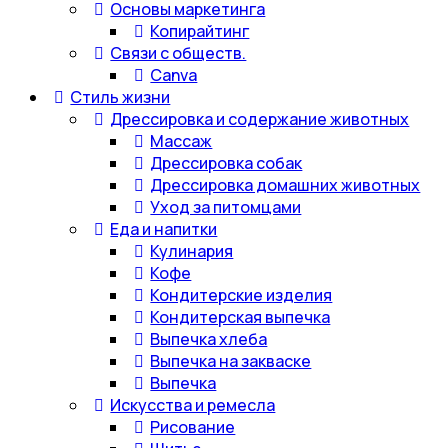
Основы маркетинга
Копирайтинг
Связи с обществ.
Canva
Стиль жизни
Дрессировка и содержание животных
Массаж
Дрессировка собак
Дрессировка домашних животных
Уход за питомцами
Еда и напитки
Кулинария
Кофе
Кондитерские изделия
Кондитерская выпечка
Выпечка хлеба
Выпечка на закваске
Выпечка
Искусства и ремесла
Рисование