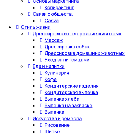
Основы маркетинга
Копирайтинг
Связи с обществ.
Canva
Стиль жизни
Дрессировка и содержание животных
Массаж
Дрессировка собак
Дрессировка домашних животных
Уход за питомцами
Еда и напитки
Кулинария
Кофе
Кондитерские изделия
Кондитерская выпечка
Выпечка хлеба
Выпечка на закваске
Выпечка
Искусства и ремесла
Рисование
Шитье