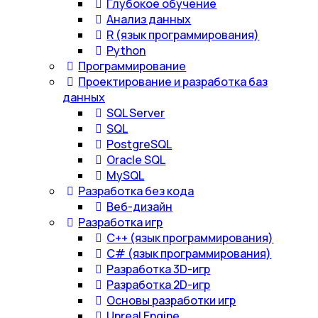
Глубокое обучение
Анализ данных
R (язык программирования)
Python
Программирование
Проектирование и разработка баз
данных
SQL Server
SQL
PostgreSQL
Oracle SQL
MySQL
Разработка без кода
Веб-дизайн
Разработка игр
С++ (язык программирования)
С# (язык программирования)
Разработка 3D-игр
Разработка 2D-игр
Основы разработки игр
Unreal Engine