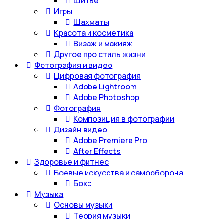
Шитье
Игры
Шахматы
Красота и косметика
Визаж и макияж
Другое про стиль жизни
Фотография и видео
Цифровая фотография
Adobe Lightroom
Adobe Photoshop
Фотография
Композиция в фотографии
Дизайн видео
Adobe Premiere Pro
After Effects
Здоровье и фитнес
Боевые искусства и самооборона
Бокс
Музыка
Основы музыки
Теория музыки