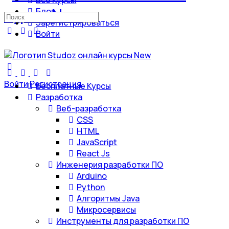
Все Курсы
Блог
Искать:
Зарегистрироваться
Войти
Войти
Регистрация
Бесплатные Курсы
Разработка
Веб-разработка
CSS
HTML
JavaScript
React Js
Инженерия разработки ПО
Arduino
Python
Алгоритмы Java
Микросервисы
Инструменты для разработки ПО