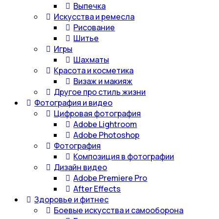
Выпечка
Искусства и ремесла
Рисование
Шитье
Игры
Шахматы
Красота и косметика
Визаж и макияж
Другое про стиль жизни
Фотография и видео
Цифровая фотография
Adobe Lightroom
Adobe Photoshop
Фотография
Композиция в фотографии
Дизайн видео
Adobe Premiere Pro
After Effects
Здоровье и фитнес
Боевые искусства и самооборона