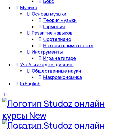
Бокс
Музыка
Основы музыки
Теория музыки
Гармония
Развитие навыков
Фортепиано
Нотная граммотность
Инструменты
Игра на гитаре
Учеб. и академ. дисцип.
Общественные науки
Макроэкономика
In English