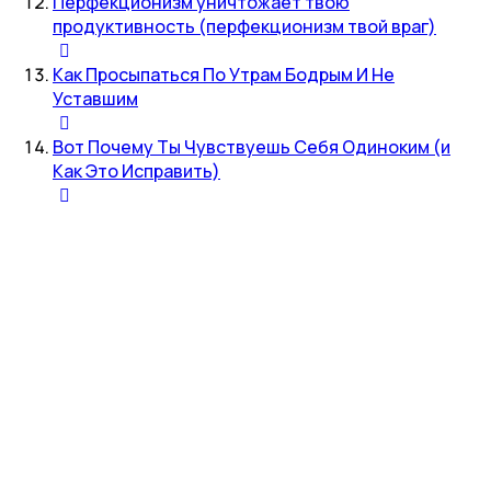
Перфекционизм уничтожает твою
продуктивность (перфекционизм твой враг)
Как Просыпаться По Утрам Бодрым И Не
Уставшим
Вот Почему Ты Чувствуешь Себя Одиноким (и
Как Это Исправить)