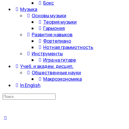
Бокс
Музыка
Основы музыки
Теория музыки
Гармония
Развитие навыков
Фортепиано
Нотная граммотность
Инструменты
Игра на гитаре
Учеб. и академ. дисцип.
Общественные науки
Макроэкономика
In English
Искать: