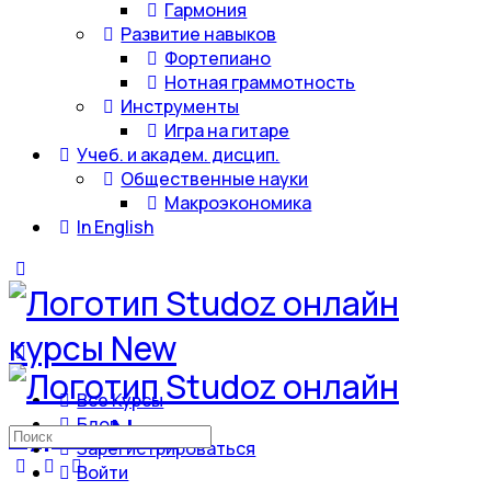
Гармония
Развитие навыков
Фортепиано
Нотная граммотность
Инструменты
Игра на гитаре
Учеб. и академ. дисцип.
Общественные науки
Макроэкономика
In English
Все Курсы
Блог
Искать:
Зарегистрироваться
Войти