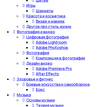
Шитье
Игры
Шахматы
Красота и косметика
Визаж и макияж
Другое про стиль жизни
Фотография и видео
Цифровая фотография
Adobe Lightroom
Adobe Photoshop
Фотография
Композиция в фотографии
Дизайн видео
Adobe Premiere Pro
After Effects
Здоровье и фитнес
Боевые искусства и самооборона
Бокс
Музыка
Основы музыки
Теория музыки