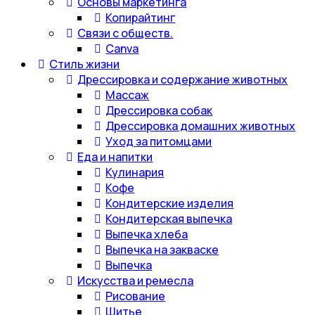
Основы маркетинга
Копирайтинг
Связи с обществ.
Canva
Стиль жизни
Дрессировка и содержание животных
Массаж
Дрессировка собак
Дрессировка домашних животных
Уход за питомцами
Еда и напитки
Кулинария
Кофе
Кондитерские изделия
Кондитерская выпечка
Выпечка хлеба
Выпечка на закваске
Выпечка
Искусства и ремесла
Рисование
Шитье