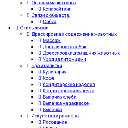
Основы маркетинга
Копирайтинг
Связи с обществ.
Canva
Стиль жизни
Дрессировка и содержание животных
Массаж
Дрессировка собак
Дрессировка домашних животных
Уход за питомцами
Еда и напитки
Кулинария
Кофе
Кондитерские изделия
Кондитерская выпечка
Выпечка хлеба
Выпечка на закваске
Выпечка
Искусства и ремесла
Рисование