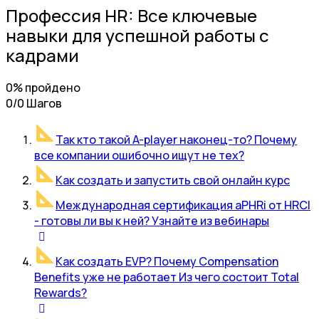
Профессия HR: Все ключевые
навыки для успешной работы с
кадрами
0% пройдено
0/0 Шагов
Так кто такой A-player наконец-то? Почему
все компании ошибочно ищут не тех?
Как создать и запустить свой онлайн курс
Международная сертификация aPHRi от HRCI
- готовы ли вы к ней? Узнайте из вебинары
Как создать EVP? Почему Compensation
Benefits уже не работает Из чего состоит Total
Rewards?