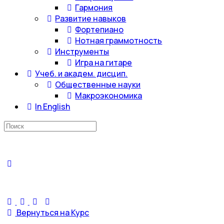
Гармония
Развитие навыков
Фортепиано
Нотная граммотность
Инструменты
Игра на гитаре
Учеб. и академ. дисцип.
Общественные науки
Макроэкономика
In English
Искать:
Вернуться на Курс