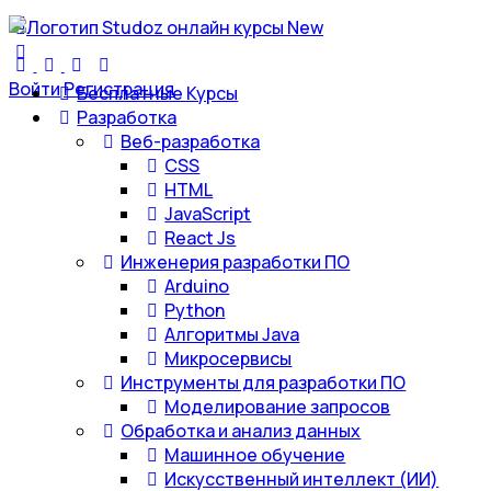
Войти
Регистрация
Бесплатные Курсы
Разработка
Веб-разработка
CSS
HTML
JavaScript
React Js
Инженерия разработки ПО
Arduino
Python
Алгоритмы Java
Микросервисы
Инструменты для разработки ПО
Моделирование запросов
Обработка и анализ данных
Машинное обучение
Искусственный интеллект (ИИ)