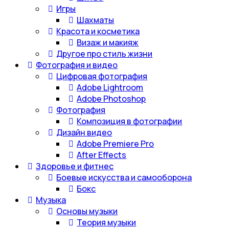
Игры
Шахматы
Красота и косметика
Визаж и макияж
Другое про стиль жизни
Фотография и видео
Цифровая фотография
Adobe Lightroom
Adobe Photoshop
Фотография
Композиция в фотографии
Дизайн видео
Adobe Premiere Pro
After Effects
Здоровье и фитнес
Боевые искусства и самооборона
Бокс
Музыка
Основы музыки
Теория музыки