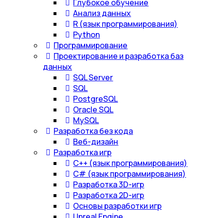
Глубокое обучение
Анализ данных
R (язык программирования)
Python
Программирование
Проектирование и разработка баз
данных
SQL Server
SQL
PostgreSQL
Oracle SQL
MySQL
Разработка без кода
Веб-дизайн
Разработка игр
С++ (язык программирования)
С# (язык программирования)
Разработка 3D-игр
Разработка 2D-игр
Основы разработки игр
Unreal Engine