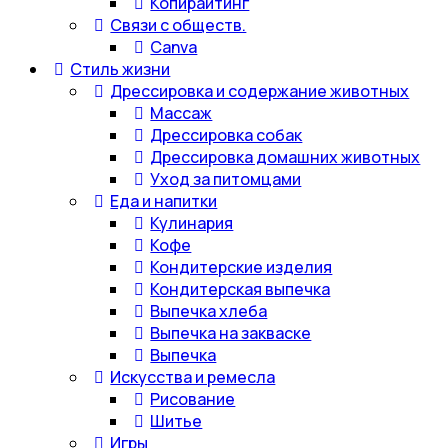
Копирайтинг
Связи с обществ.
Canva
Стиль жизни
Дрессировка и содержание животных
Массаж
Дрессировка собак
Дрессировка домашних животных
Уход за питомцами
Еда и напитки
Кулинария
Кофе
Кондитерские изделия
Кондитерская выпечка
Выпечка хлеба
Выпечка на закваске
Выпечка
Искусства и ремесла
Рисование
Шитье
Игры