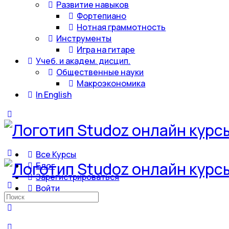
Развитие навыков
Фортепиано
Нотная граммотность
Инструменты
Игра на гитаре
Учеб. и академ. дисцип.
Общественные науки
Макроэкономика
In English
Все Курсы
Блог
Зарегистрироваться
Войти
Искать: