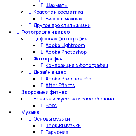
Шахматы
Красота и косметика
Визаж и макияж
Другое про стиль жизни
Фотография и видео
Цифровая фотография
Adobe Lightroom
Adobe Photoshop
Фотография
Композиция в фотографии
Дизайн видео
Adobe Premiere Pro
After Effects
Здоровье и фитнес
Боевые искусства и самооборона
Бокс
Музыка
Основы музыки
Теория музыки
Гармония