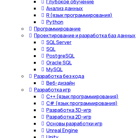
Глубокое обучение
Анализ данных
R (язык программирования)
Python
Программирование
Проектирование и разработка баз данных
SQL Server
SQL
PostgreSQL
Oracle SQL
MySQL
Разработка без кода
Веб-дизайн
Разработка игр
С++ (язык программирования)
С# (язык программирования)
Разработка 3D-игр
Разработка 2D-игр
Основы разработки игр
Unreal Engine
Unity