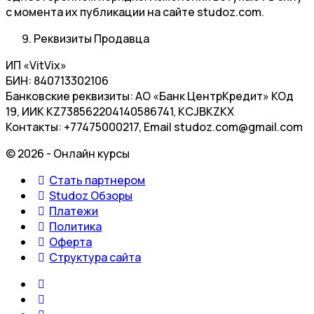
с момента их публикации на сайте studoz.com.
Реквизиты Продавца
ИП «VitVix»
БИН: 840713302106
Банковские реквизиты: АО «Банк ЦентрКредит» КОд
19, ИИК KZ738562204140586741, KCJBKZKX
Контакты: +77475000217, Email studoz.com@gmail.com
© 2026 - Онлайн курсы
Стать партнером
Studoz Обзоры
Платежи
Политика
Оферта
Структура сайта