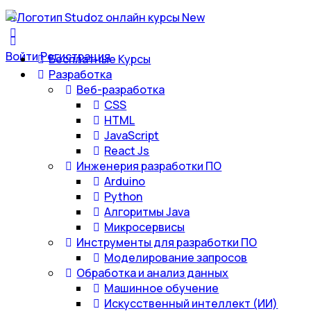
Войти
Регистрация
Бесплатные Курсы
Разработка
Веб-разработка
CSS
HTML
JavaScript
React Js
Инженерия разработки ПО
Arduino
Python
Алгоритмы Java
Микросервисы
Инструменты для разработки ПО
Моделирование запросов
Обработка и анализ данных
Машинное обучение
Искусственный интеллект (ИИ)