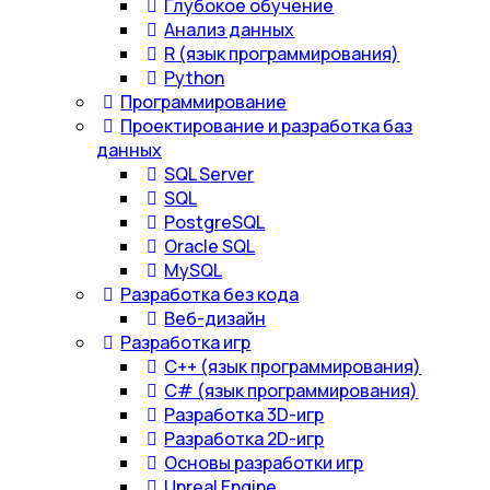
Глубокое обучение
Анализ данных
R (язык программирования)
Python
Программирование
Проектирование и разработка баз
данных
SQL Server
SQL
PostgreSQL
Oracle SQL
MySQL
Разработка без кода
Веб-дизайн
Разработка игр
С++ (язык программирования)
С# (язык программирования)
Разработка 3D-игр
Разработка 2D-игр
Основы разработки игр
Unreal Engine