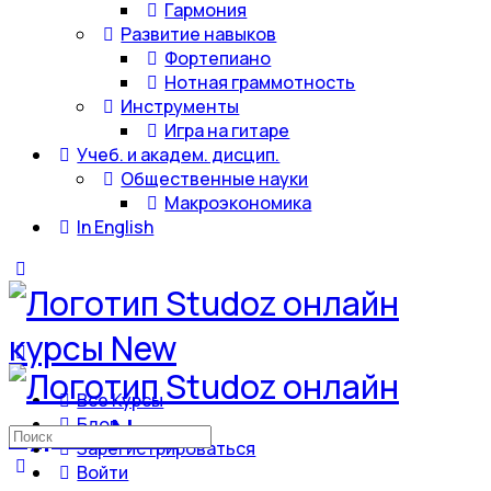
Гармония
Развитие навыков
Фортепиано
Нотная граммотность
Инструменты
Игра на гитаре
Учеб. и академ. дисцип.
Общественные науки
Макроэкономика
In English
Все Курсы
Блог
Искать:
Зарегистрироваться
Войти