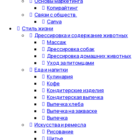
Основы маркетинга
Копирайтинг
Связи с обществ.
Canva
Стиль жизни
Дрессировка и содержание животных
Массаж
Дрессировка собак
Дрессировка домашних животных
Уход за питомцами
Еда и напитки
Кулинария
Кофе
Кондитерские изделия
Кондитерская выпечка
Выпечка хлеба
Выпечка на закваске
Выпечка
Искусства и ремесла
Рисование
Шитье