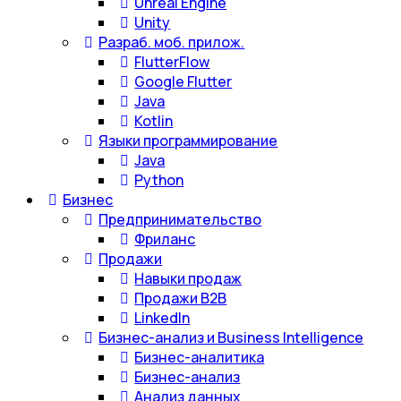
Unreal Engine
Unity
Разраб. моб. прилож.
FlutterFlow
Google Flutter
Java
Kotlin
Языки программирование
Java
Python
Бизнес
Предпринимательство
Фриланс
Продажи
Навыки продаж
Продажи B2B
LinkedIn
Бизнес-анализ и Business Intelligence
Бизнес-аналитика
Бизнес-анализ
Анализ данных