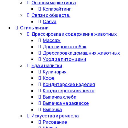
Основы маркетинга
Копирайтинг
Связи с обществ.
Canva
Стиль жизни
Дрессировка и содержание животных
Массаж
Дрессировка собак
Дрессировка домашних животных
Уход за питомцами
Еда и напитки
Кулинария
Кофе
Кондитерские изделия
Кондитерская выпечка
Выпечка хлеба
Выпечка на закваске
Выпечка
Искусства и ремесла
Рисование