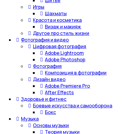
Шитье
Игры
Шахматы
Красота и косметика
Визаж и макияж
Другое про стиль жизни
Фотография и видео
Цифровая фотография
Adobe Lightroom
Adobe Photoshop
Фотография
Композиция в фотографии
Дизайн видео
Adobe Premiere Pro
After Effects
Здоровье и фитнес
Боевые искусства и самооборона
Бокс
Музыка
Основы музыки
Теория музыки