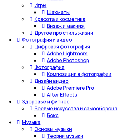
Игры
Шахматы
Красота и косметика
Визаж и макияж
Другое про стиль жизни
Фотография и видео
Цифровая фотография
Adobe Lightroom
Adobe Photoshop
Фотография
Композиция в фотографии
Дизайн видео
Adobe Premiere Pro
After Effects
Здоровье и фитнес
Боевые искусства и самооборона
Бокс
Музыка
Основы музыки
Теория музыки