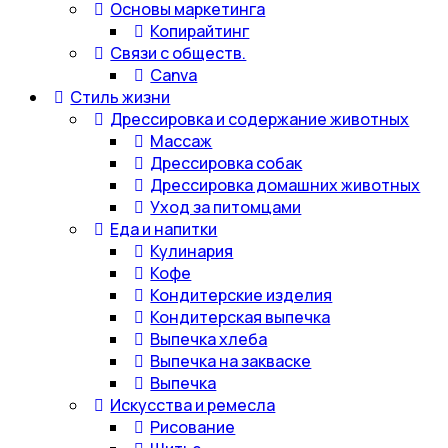
Основы маркетинга
Копирайтинг
Связи с обществ.
Canva
Стиль жизни
Дрессировка и содержание животных
Массаж
Дрессировка собак
Дрессировка домашних животных
Уход за питомцами
Еда и напитки
Кулинария
Кофе
Кондитерские изделия
Кондитерская выпечка
Выпечка хлеба
Выпечка на закваске
Выпечка
Искусства и ремесла
Рисование