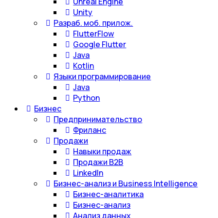
Unreal Engine
Unity
Разраб. моб. прилож.
FlutterFlow
Google Flutter
Java
Kotlin
Языки программирование
Java
Python
Бизнес
Предпринимательство
Фриланс
Продажи
Навыки продаж
Продажи B2B
LinkedIn
Бизнес-анализ и Business Intelligence
Бизнес-аналитика
Бизнес-анализ
Анализ данных