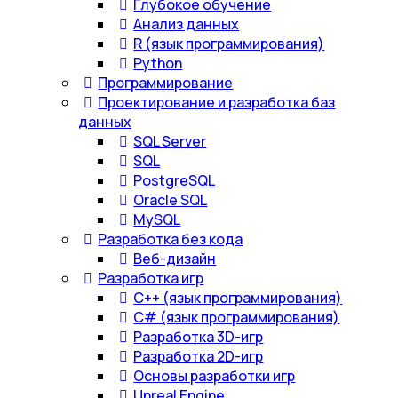
Глубокое обучение
Анализ данных
R (язык программирования)
Python
Программирование
Проектирование и разработка баз
данных
SQL Server
SQL
PostgreSQL
Oracle SQL
MySQL
Разработка без кода
Веб-дизайн
Разработка игр
С++ (язык программирования)
С# (язык программирования)
Разработка 3D-игр
Разработка 2D-игр
Основы разработки игр
Unreal Engine