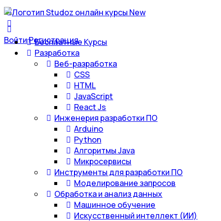
Войти
Регистрация
Бесплатные Курсы
Разработка
Веб-разработка
CSS
HTML
JavaScript
React Js
Инженерия разработки ПО
Arduino
Python
Алгоритмы Java
Микросервисы
Инструменты для разработки ПО
Моделирование запросов
Обработка и анализ данных
Машинное обучение
Искусственный интеллект (ИИ)