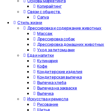
Основы маркетинга
Копирайтинг
Связи с обществ.
Canva
Стиль жизни
Дрессировка и содержание животных
Массаж
Дрессировка собак
Дрессировка домашних животных
Уход за питомцами
Еда и напитки
Кулинария
Кофе
Кондитерские изделия
Кондитерская выпечка
Выпечка хлеба
Выпечка на закваске
Выпечка
Искусства и ремесла
Рисование
Шитье