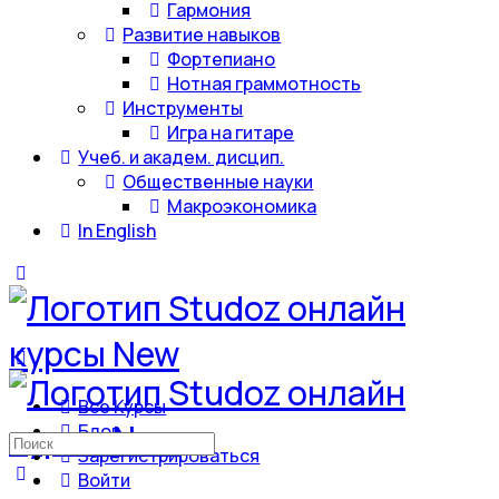
Гармония
Развитие навыков
Фортепиано
Нотная граммотность
Инструменты
Игра на гитаре
Учеб. и академ. дисцип.
Общественные науки
Макроэкономика
In English
Все Курсы
Блог
Искать:
Зарегистрироваться
Войти