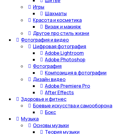
Шитье
Игры
Шахматы
Красота и косметика
Визаж и макияж
Другое про стиль жизни
Фотография и видео
Цифровая фотография
Adobe Lightroom
Adobe Photoshop
Фотография
Композиция в фотографии
Дизайн видео
Adobe Premiere Pro
After Effects
Здоровье и фитнес
Боевые искусства и самооборона
Бокс
Музыка
Основы музыки
Теория музыки