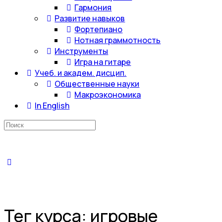
Гармония
Развитие навыков
Фортепиано
Нотная граммотность
Инструменты
Игра на гитаре
Учеб. и академ. дисцип.
Общественные науки
Макроэкономика
In English
Искать:
Тег курса:
игровые