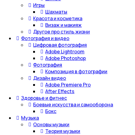
Игры
Шахматы
Красота и косметика
Визаж и макияж
Другое про стиль жизни
Фотография и видео
Цифровая фотография
Adobe Lightroom
Adobe Photoshop
Фотография
Композиция в фотографии
Дизайн видео
Adobe Premiere Pro
After Effects
Здоровье и фитнес
Боевые искусства и самооборона
Бокс
Музыка
Основы музыки
Теория музыки