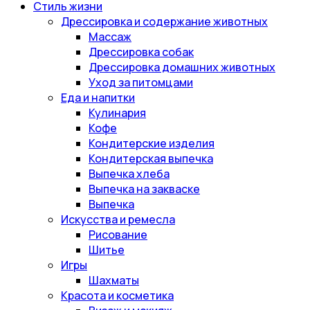
Стиль жизни
Дрессировка и содержание животных
Массаж
Дрессировка собак
Дрессировка домашних животных
Уход за питомцами
Еда и напитки
Кулинария
Кофе
Кондитерские изделия
Кондитерская выпечка
Выпечка хлеба
Выпечка на закваске
Выпечка
Искусства и ремесла
Рисование
Шитье
Игры
Шахматы
Красота и косметика