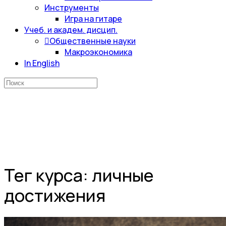
Инструменты
Игра на гитаре
Учеб. и академ. дисцип.
Общественные науки
Макроэкономика
In English
Искать:
Тег курса:
личные
достижения