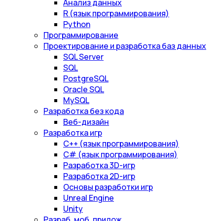
Анализ данных
R (язык программирования)
Python
Программирование
Проектирование и разработка баз данных
SQL Server
SQL
PostgreSQL
Oracle SQL
MySQL
Разработка без кода
Веб-дизайн
Разработка игр
С++ (язык программирования)
С# (язык программирования)
Разработка 3D-игр
Разработка 2D-игр
Основы разработки игр
Unreal Engine
Unity
Разраб. моб. прилож.