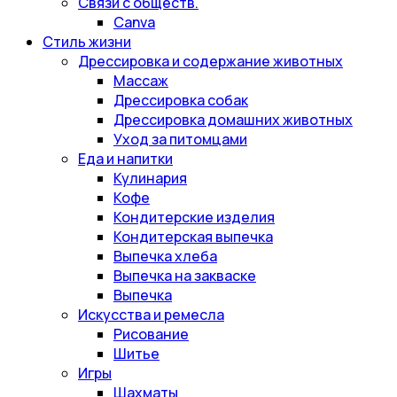
Связи с обществ.
Canva
Стиль жизни
Дрессировка и содержание животных
Массаж
Дрессировка собак
Дрессировка домашних животных
Уход за питомцами
Еда и напитки
Кулинария
Кофе
Кондитерские изделия
Кондитерская выпечка
Выпечка хлеба
Выпечка на закваске
Выпечка
Искусства и ремесла
Рисование
Шитье
Игры
Шахматы