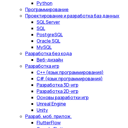
Python
Программирование
Проектирование и разработка баз данных
SQL Server
SQL
PostgreSQL
Oracle SQL
MySQL
Разработка без кода
Веб-дизайн
Разработка игр
С++ (язык программирования)
С# (язык программирования)
Разработка 3D-игр
Разработка 2D-игр
Основы разработки игр
Unreal Engine
Unity
Разраб. моб. прилож.
FlutterFlow