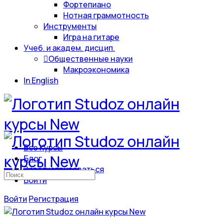
Фортепиано
Нотная граммотность
Инструменты
Игра на гитаре
Учеб. и академ. дисцип.
Общественные науки
Макроэкономика
In English
Все Курсы
Блог
Зарегистрироваться
Искать:
Войти
Войти
Регистрация