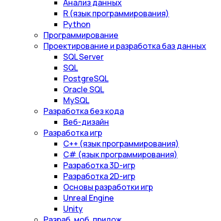
Анализ данных
R (язык программирования)
Python
Программирование
Проектирование и разработка баз данных
SQL Server
SQL
PostgreSQL
Oracle SQL
MySQL
Разработка без кода
Веб-дизайн
Разработка игр
С++ (язык программирования)
С# (язык программирования)
Разработка 3D-игр
Разработка 2D-игр
Основы разработки игр
Unreal Engine
Unity
Разраб. моб. прилож.