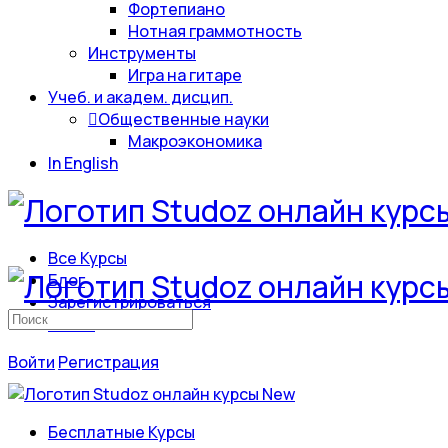
Фортепиано
Нотная граммотность
Инструменты
Игра на гитаре
Учеб. и академ. дисцип.
Общественные науки
Макроэкономика
In English
Все Курсы
Блог
Зарегистрироваться
Искать:
Войти
Войти
Регистрация
Бесплатные Курсы