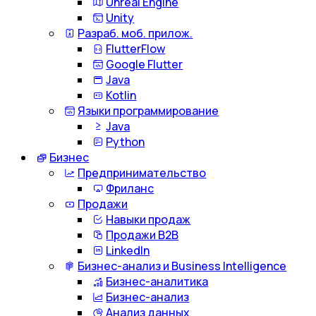
Unreal Engine
Unity
Разраб. моб. прилож.
FlutterFlow
Google Flutter
Java
Kotlin
Языки программирование
Java
Python
Бизнес
Предпринимательство
Фриланс
Продажи
Навыки продаж
Продажи B2B
LinkedIn
Бизнес-анализ и Business Intelligence
Бизнес-аналитика
Бизнес-анализ
Анализ данных