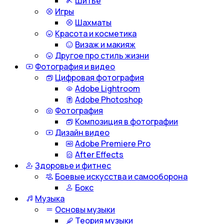
Шитье
Игры
Шахматы
Красота и косметика
Визаж и макияж
Другое про стиль жизни
Фотография и видео
Цифровая фотография
Adobe Lightroom
Adobe Photoshop
Фотография
Композиция в фотографии
Дизайн видео
Adobe Premiere Pro
After Effects
Здоровье и фитнес
Боевые искусства и самооборона
Бокс
Музыка
Основы музыки
Теория музыки