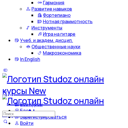
Гармония
Развитие навыков
Фортепиано
Нотная граммотность
Инструменты
Игра на гитаре
Учеб. и академ. дисцип.
Общественные науки
Макроэкономика
In English
Все Курсы
Блог
Искать:
Зарегистрироваться
Войти