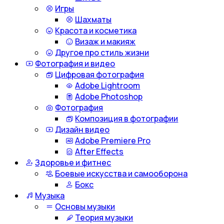
Игры
Шахматы
Красота и косметика
Визаж и макияж
Другое про стиль жизни
Фотография и видео
Цифровая фотография
Adobe Lightroom
Adobe Photoshop
Фотография
Композиция в фотографии
Дизайн видео
Adobe Premiere Pro
After Effects
Здоровье и фитнес
Боевые искусства и самооборона
Бокс
Музыка
Основы музыки
Теория музыки