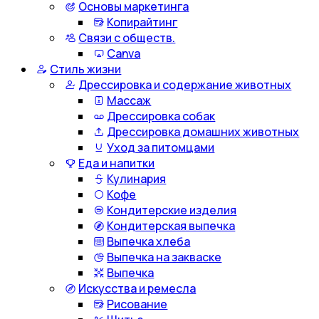
Основы маркетинга
Копирайтинг
Связи с обществ.
Canva
Стиль жизни
Дрессировка и содержание животных
Массаж
Дрессировка собак
Дрессировка домашних животных
Уход за питомцами
Еда и напитки
Кулинария
Кофе
Кондитерские изделия
Кондитерская выпечка
Выпечка хлеба
Выпечка на закваске
Выпечка
Искусства и ремесла
Рисование