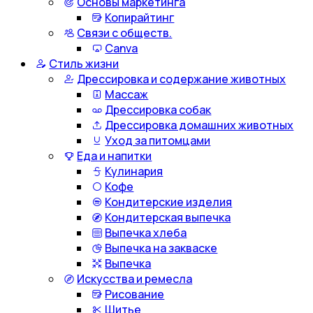
Основы маркетинга
Копирайтинг
Связи с обществ.
Canva
Стиль жизни
Дрессировка и содержание животных
Массаж
Дрессировка собак
Дрессировка домашних животных
Уход за питомцами
Еда и напитки
Кулинария
Кофе
Кондитерские изделия
Кондитерская выпечка
Выпечка хлеба
Выпечка на закваске
Выпечка
Искусства и ремесла
Рисование
Шитье