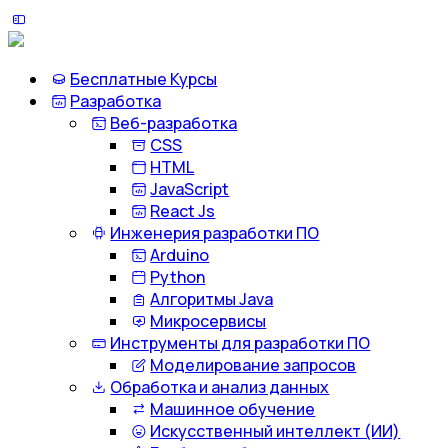
Бесплатные Курсы
Разработка
Веб-разработка
CSS
HTML
JavaScript
React Js
Инженерия разработки ПО
Arduino
Python
Алгоритмы Java
Микросервисы
Инструменты для разработки ПО
Моделирование запросов
Обработка и анализ данных
Машинное обучение
Искусственный интеллект (ИИ)