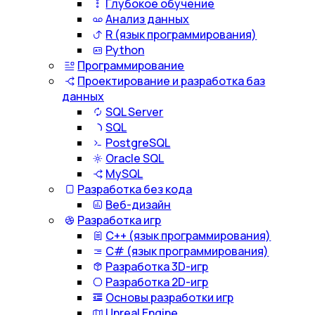
Глубокое обучение
Анализ данных
R (язык программирования)
Python
Программирование
Проектирование и разработка баз
данных
SQL Server
SQL
PostgreSQL
Oracle SQL
MySQL
Разработка без кода
Веб-дизайн
Разработка игр
С++ (язык программирования)
С# (язык программирования)
Разработка 3D-игр
Разработка 2D-игр
Основы разработки игр
Unreal Engine