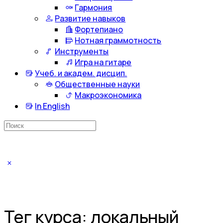
Гармония
Развитие навыков
Фортепиано
Нотная граммотность
Инструменты
Игра на гитаре
Учеб. и академ. дисцип.
Общественные науки
Макроэкономика
In English
Искать:
Тег курса:
локальный