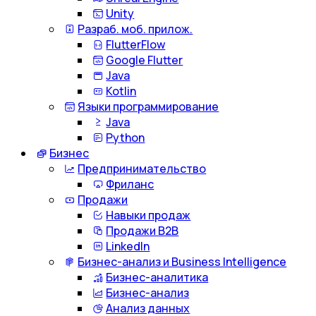
Unity
Разраб. моб. прилож.
FlutterFlow
Google Flutter
Java
Kotlin
Языки программирование
Java
Python
Бизнес
Предпринимательство
Фриланс
Продажи
Навыки продаж
Продажи B2B
LinkedIn
Бизнес-анализ и Business Intelligence
Бизнес-аналитика
Бизнес-анализ
Анализ данных