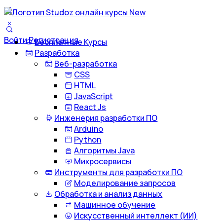
Войти
Регистрация
Бесплатные Курсы
Разработка
Веб-разработка
CSS
HTML
JavaScript
React Js
Инженерия разработки ПО
Arduino
Python
Алгоритмы Java
Микросервисы
Инструменты для разработки ПО
Моделирование запросов
Обработка и анализ данных
Машинное обучение
Искусственный интеллект (ИИ)