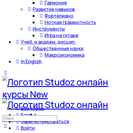
Гармония
Развитие навыков
Фортепиано
Нотная граммотность
Инструменты
Игра на гитаре
Учеб. и академ. дисцип.
Общественные науки
Макроэкономика
In English
Все Курсы
Блог
Искать:
Зарегистрироваться
Войти