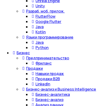
Unreal Engine
Unity
Разраб. моб. прилож.
FlutterFlow
Google Flutter
Java
Kotlin
Языки программирование
Java
Python
Бизнес
Предпринимательство
Фриланс
Продажи
Навыки продаж
Продажи B2B
LinkedIn
Бизнес-анализ и Business Intelligence
Бизнес-аналитика
Бизнес-анализ
Анализ данных