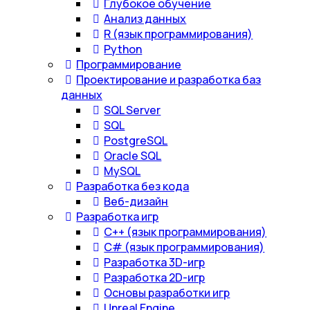
Глубокое обучение
Анализ данных
R (язык программирования)
Python
Программирование
Проектирование и разработка баз
данных
SQL Server
SQL
PostgreSQL
Oracle SQL
MySQL
Разработка без кода
Веб-дизайн
Разработка игр
С++ (язык программирования)
С# (язык программирования)
Разработка 3D-игр
Разработка 2D-игр
Основы разработки игр
Unreal Engine