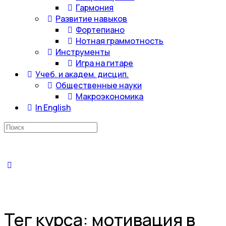
Гармония
Развитие навыков
Фортепиано
Нотная граммотность
Инструменты
Игра на гитаре
Учеб. и академ. дисцип.
Общественные науки
Макроэкономика
In English
Искать:
Тег курса:
мотивация в