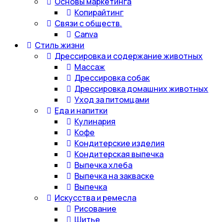
Основы маркетинга
Копирайтинг
Связи с обществ.
Canva
Стиль жизни
Дрессировка и содержание животных
Массаж
Дрессировка собак
Дрессировка домашних животных
Уход за питомцами
Еда и напитки
Кулинария
Кофе
Кондитерские изделия
Кондитерская выпечка
Выпечка хлеба
Выпечка на закваске
Выпечка
Искусства и ремесла
Рисование
Шитье