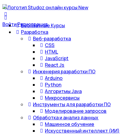
Войти
Регистрация
Бесплатные Курсы
Разработка
Веб-разработка
CSS
HTML
JavaScript
React Js
Инженерия разработки ПО
Arduino
Python
Алгоритмы Java
Микросервисы
Инструменты для разработки ПО
Моделирование запросов
Обработка и анализ данных
Машинное обучение
Искусственный интеллект (ИИ)