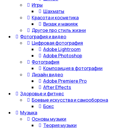
Игры
Шахматы
Красота и косметика
Визаж и макияж
Другое про стиль жизни
Фотография и видео
Цифровая фотография
Adobe Lightroom
Adobe Photoshop
Фотография
Композиция в фотографии
Дизайн видео
Adobe Premiere Pro
After Effects
Здоровье и фитнес
Боевые искусства и самооборона
Бокс
Музыка
Основы музыки
Теория музыки