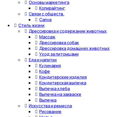
Основы маркетинга
Копирайтинг
Связи с обществ.
Canva
Стиль жизни
Дрессировка и содержание животных
Массаж
Дрессировка собак
Дрессировка домашних животных
Уход за питомцами
Еда и напитки
Кулинария
Кофе
Кондитерские изделия
Кондитерская выпечка
Выпечка хлеба
Выпечка на закваске
Выпечка
Искусства и ремесла
Рисование