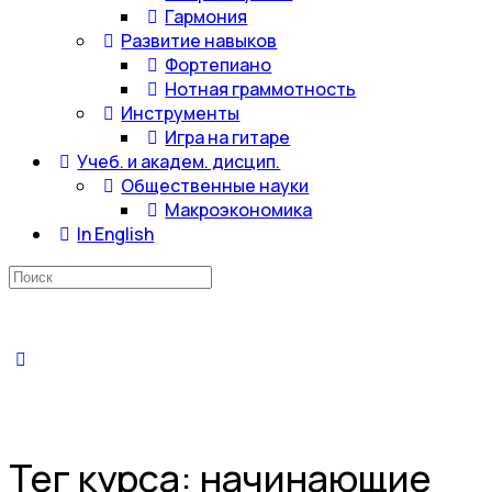
Гармония
Развитие навыков
Фортепиано
Нотная граммотность
Инструменты
Игра на гитаре
Учеб. и академ. дисцип.
Общественные науки
Макроэкономика
In English
Искать:
Тег курса:
начинающие