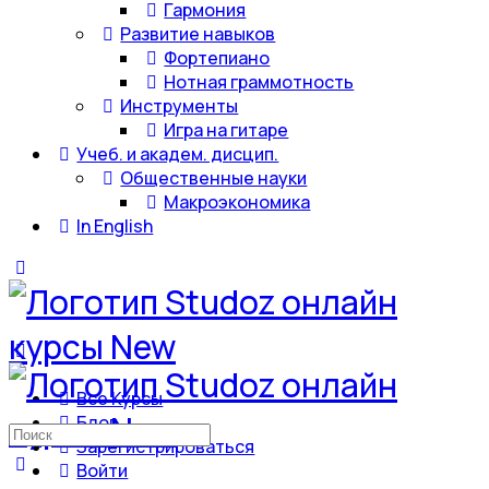
Гармония
Развитие навыков
Фортепиано
Нотная граммотность
Инструменты
Игра на гитаре
Учеб. и академ. дисцип.
Общественные науки
Макроэкономика
In English
Все Курсы
Блог
Искать:
Зарегистрироваться
Войти