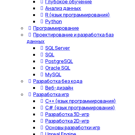
Глубокое обучение
Анализ данных
R (язык программирования)
Python
Программирование
Проектирование и разработка баз
данных
SQL Server
SQL
PostgreSQL
Oracle SQL
MySQL
Разработка без кода
Веб-дизайн
Разработка игр
С++ (язык программирования)
С# (язык программирования)
Разработка 3D-игр
Разработка 2D-игр
Основы разработки игр
Unreal Engine