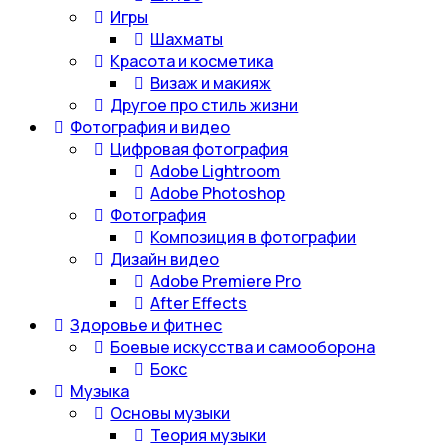
Игры
Шахматы
Красота и косметика
Визаж и макияж
Другое про стиль жизни
Фотография и видео
Цифровая фотография
Adobe Lightroom
Adobe Photoshop
Фотография
Композиция в фотографии
Дизайн видео
Adobe Premiere Pro
After Effects
Здоровье и фитнес
Боевые искусства и самооборона
Бокс
Музыка
Основы музыки
Теория музыки