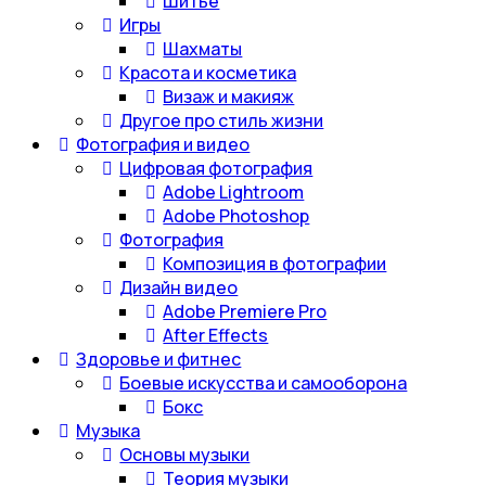
Шитье
Игры
Шахматы
Красота и косметика
Визаж и макияж
Другое про стиль жизни
Фотография и видео
Цифровая фотография
Adobe Lightroom
Adobe Photoshop
Фотография
Композиция в фотографии
Дизайн видео
Adobe Premiere Pro
After Effects
Здоровье и фитнес
Боевые искусства и самооборона
Бокс
Музыка
Основы музыки
Теория музыки