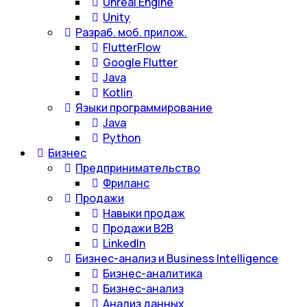
Unreal Engine
Unity
Разраб. моб. прилож.
FlutterFlow
Google Flutter
Java
Kotlin
Языки программирование
Java
Python
Бизнес
Предпринимательство
Фриланс
Продажи
Навыки продаж
Продажи B2B
LinkedIn
Бизнес-анализ и Business Intelligence
Бизнес-аналитика
Бизнес-анализ
Анализ данных