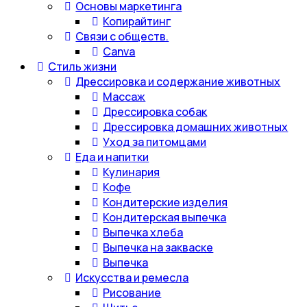
Основы маркетинга
Копирайтинг
Связи с обществ.
Canva
Стиль жизни
Дрессировка и содержание животных
Массаж
Дрессировка собак
Дрессировка домашних животных
Уход за питомцами
Еда и напитки
Кулинария
Кофе
Кондитерские изделия
Кондитерская выпечка
Выпечка хлеба
Выпечка на закваске
Выпечка
Искусства и ремесла
Рисование