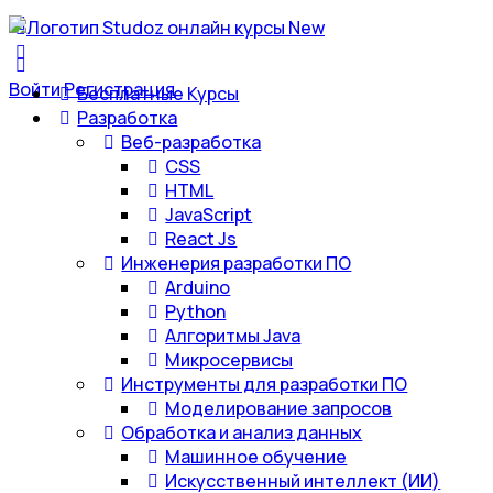
Войти
Регистрация
Бесплатные Курсы
Разработка
Веб-разработка
CSS
HTML
JavaScript
React Js
Инженерия разработки ПО
Arduino
Python
Алгоритмы Java
Микросервисы
Инструменты для разработки ПО
Моделирование запросов
Обработка и анализ данных
Машинное обучение
Искусственный интеллект (ИИ)