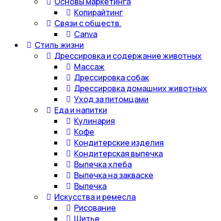
Основы маркетинга
Копирайтинг
Связи с обществ.
Canva
Стиль жизни
Дрессировка и содержание животных
Массаж
Дрессировка собак
Дрессировка домашних животных
Уход за питомцами
Еда и напитки
Кулинария
Кофе
Кондитерские изделия
Кондитерская выпечка
Выпечка хлеба
Выпечка на закваске
Выпечка
Искусства и ремесла
Рисование
Шитье