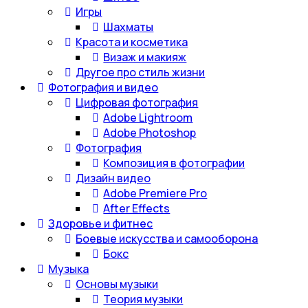
Игры
Шахматы
Красота и косметика
Визаж и макияж
Другое про стиль жизни
Фотография и видео
Цифровая фотография
Adobe Lightroom
Adobe Photoshop
Фотография
Композиция в фотографии
Дизайн видео
Adobe Premiere Pro
After Effects
Здоровье и фитнес
Боевые искусства и самооборона
Бокс
Музыка
Основы музыки
Теория музыки