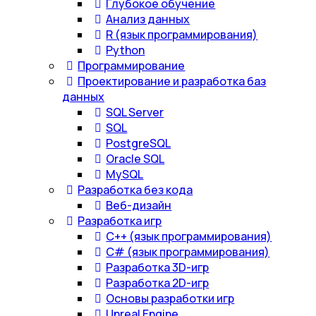
Глубокое обучение
Анализ данных
R (язык программирования)
Python
Программирование
Проектирование и разработка баз
данных
SQL Server
SQL
PostgreSQL
Oracle SQL
MySQL
Разработка без кода
Веб-дизайн
Разработка игр
С++ (язык программирования)
С# (язык программирования)
Разработка 3D-игр
Разработка 2D-игр
Основы разработки игр
Unreal Engine