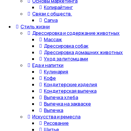
Основы маркетинга
Копирайтинг
Связи с обществ.
Canva
Стиль жизни
Дрессировка и содержание животных
Массаж
Дрессировка собак
Дрессировка домашних животных
Уход за питомцами
Еда и напитки
Кулинария
Кофе
Кондитерские изделия
Кондитерская выпечка
Выпечка хлеба
Выпечка на закваске
Выпечка
Искусства и ремесла
Рисование
Шитье