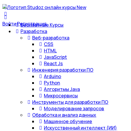
Войти
Регистрация
Бесплатные Курсы
Разработка
Веб-разработка
CSS
HTML
JavaScript
React Js
Инженерия разработки ПО
Arduino
Python
Алгоритмы Java
Микросервисы
Инструменты для разработки ПО
Моделирование запросов
Обработка и анализ данных
Машинное обучение
Искусственный интеллект (ИИ)