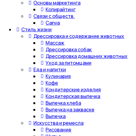
Основы маркетинга
Копирайтинг
Связи с обществ.
Canva
Стиль жизни
Дрессировка и содержание животных
Массаж
Дрессировка собак
Дрессировка домашних животных
Уход за питомцами
Еда и напитки
Кулинария
Кофе
Кондитерские изделия
Кондитерская выпечка
Выпечка хлеба
Выпечка на закваске
Выпечка
Искусства и ремесла
Рисование