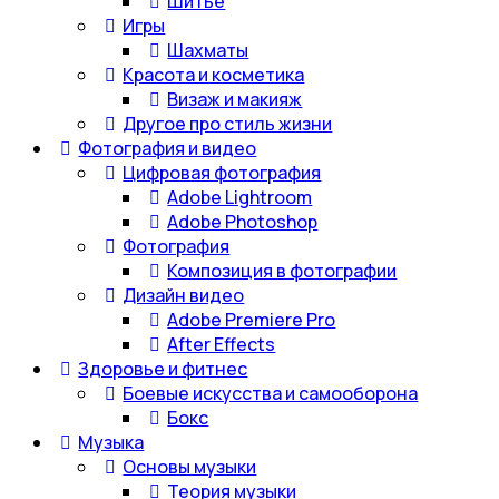
Шитье
Игры
Шахматы
Красота и косметика
Визаж и макияж
Другое про стиль жизни
Фотография и видео
Цифровая фотография
Adobe Lightroom
Adobe Photoshop
Фотография
Композиция в фотографии
Дизайн видео
Adobe Premiere Pro
After Effects
Здоровье и фитнес
Боевые искусства и самооборона
Бокс
Музыка
Основы музыки
Теория музыки