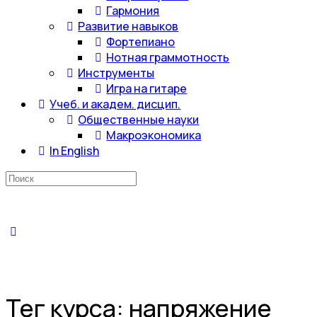
Гармония
Развитие навыков
Фортепиано
Нотная граммотность
Инструменты
Игра на гитаре
Учеб. и академ. дисцип.
Общественные науки
Макроэкономика
In English
Искать:
Тег курса:
напряжение