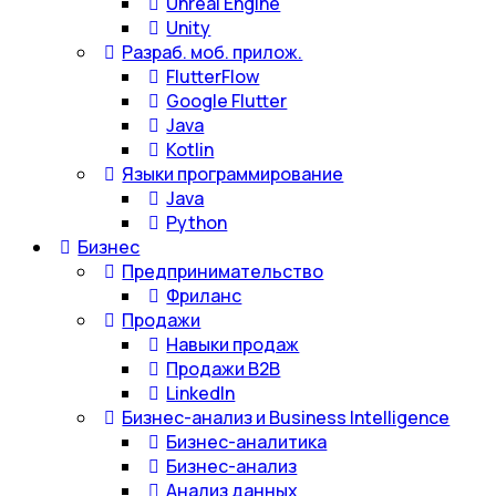
Unreal Engine
Unity
Разраб. моб. прилож.
FlutterFlow
Google Flutter
Java
Kotlin
Языки программирование
Java
Python
Бизнес
Предпринимательство
Фриланс
Продажи
Навыки продаж
Продажи B2B
LinkedIn
Бизнес-анализ и Business Intelligence
Бизнес-аналитика
Бизнес-анализ
Анализ данных