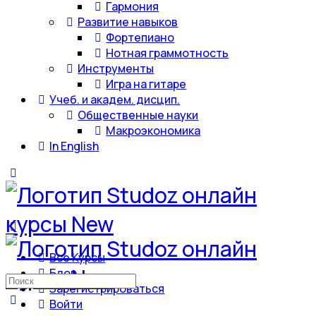
Гармония
Развитие навыков
Фортепиано
Нотная граммотность
Инструменты
Игра на гитаре
Учеб. и академ. дисцип.
Общественные науки
Макроэкономика
In English
Все Курсы
Блог
Искать:
Зарегистрироваться
Войти