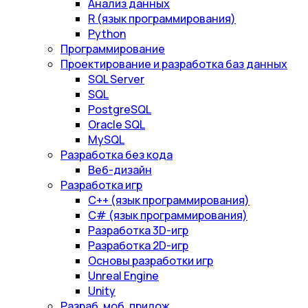
Анализ данных
R (язык программирования)
Python
Программирование
Проектирование и разработка баз данных
SQL Server
SQL
PostgreSQL
Oracle SQL
MySQL
Разработка без кода
Веб-дизайн
Разработка игр
С++ (язык программирования)
С# (язык программирования)
Разработка 3D-игр
Разработка 2D-игр
Основы разработки игр
Unreal Engine
Unity
Разраб. моб. прилож.