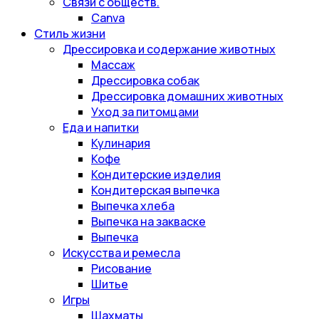
Связи с обществ.
Canva
Стиль жизни
Дрессировка и содержание животных
Массаж
Дрессировка собак
Дрессировка домашних животных
Уход за питомцами
Еда и напитки
Кулинария
Кофе
Кондитерские изделия
Кондитерская выпечка
Выпечка хлеба
Выпечка на закваске
Выпечка
Искусства и ремесла
Рисование
Шитье
Игры
Шахматы