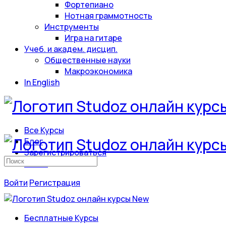
Фортепиано
Нотная граммотность
Инструменты
Игра на гитаре
Учеб. и академ. дисцип.
Общественные науки
Макроэкономика
In English
Все Курсы
Блог
Зарегистрироваться
Искать:
Войти
Войти
Регистрация
Бесплатные Курсы