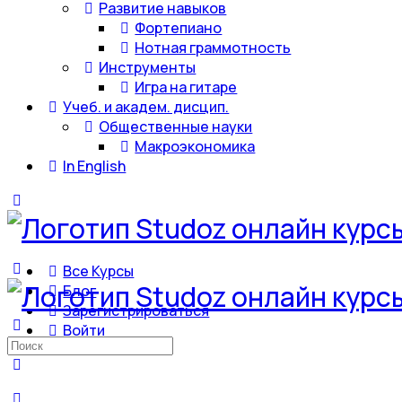
Развитие навыков
Фортепиано
Нотная граммотность
Инструменты
Игра на гитаре
Учеб. и академ. дисцип.
Общественные науки
Макроэкономика
In English
Все Курсы
Блог
Зарегистрироваться
Войти
Искать: