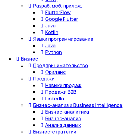
Разраб. моб. прилож.
FlutterFlow
Google Flutter
Java
Kotlin
Языки программирование
Java
Python
Бизнес
Предпринимательство
Фриланс
Продажи
Навыки продаж
Продажи B2B
LinkedIn
Бизнес-анализ и Business Intelligence
Бизнес-аналитика
Бизнес-анализ
Анализ данных
Бизнес-стратегии