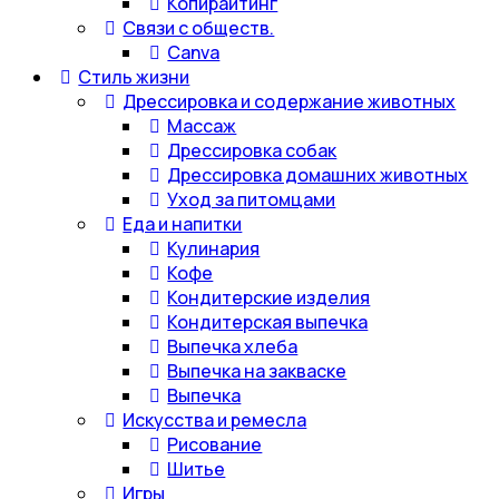
Копирайтинг
Связи с обществ.
Canva
Стиль жизни
Дрессировка и содержание животных
Массаж
Дрессировка собак
Дрессировка домашних животных
Уход за питомцами
Еда и напитки
Кулинария
Кофе
Кондитерские изделия
Кондитерская выпечка
Выпечка хлеба
Выпечка на закваске
Выпечка
Искусства и ремесла
Рисование
Шитье
Игры