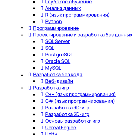
Глубокое обучение
Анализ данных
R (язык программирования)
Python
Программирование
Проектирование и разработка баз данных
SQL Server
SQL
PostgreSQL
Oracle SQL
MySQL
Разработка без кода
Веб-дизайн
Разработка игр
С++ (язык программирования)
С# (язык программирования)
Разработка 3D-игр
Разработка 2D-игр
Основы разработки игр
Unreal Engine
Unity