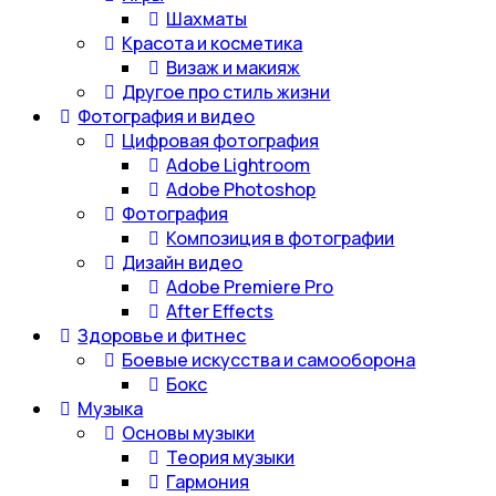
Шахматы
Красота и косметика
Визаж и макияж
Другое про стиль жизни
Фотография и видео
Цифровая фотография
Adobe Lightroom
Adobe Photoshop
Фотография
Композиция в фотографии
Дизайн видео
Adobe Premiere Pro
After Effects
Здоровье и фитнес
Боевые искусства и самооборона
Бокс
Музыка
Основы музыки
Теория музыки
Гармония