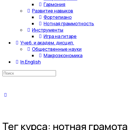
Гармония
Развитие навыков
Фортепиано
Нотная граммотность
Инструменты
Игра на гитаре
Учеб. и академ. дисцип.
Общественные науки
Макроэкономика
In English
Искать:
Тег курса:
нотная грамота