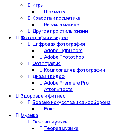
Игры
Шахматы
Красота и косметика
Визаж и макияж
Другое про стиль жизни
Фотография и видео
Цифровая фотография
Adobe Lightroom
Adobe Photoshop
Фотография
Композиция в фотографии
Дизайн видео
Adobe Premiere Pro
After Effects
Здоровье и фитнес
Боевые искусства и самооборона
Бокс
Музыка
Основы музыки
Теория музыки