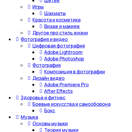
Шитье
Игры
Шахматы
Красота и косметика
Визаж и макияж
Другое про стиль жизни
Фотография и видео
Цифровая фотография
Adobe Lightroom
Adobe Photoshop
Фотография
Композиция в фотографии
Дизайн видео
Adobe Premiere Pro
After Effects
Здоровье и фитнес
Боевые искусства и самооборона
Бокс
Музыка
Основы музыки
Теория музыки