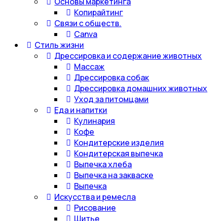
Основы маркетинга
Копирайтинг
Связи с обществ.
Canva
Стиль жизни
Дрессировка и содержание животных
Массаж
Дрессировка собак
Дрессировка домашних животных
Уход за питомцами
Еда и напитки
Кулинария
Кофе
Кондитерские изделия
Кондитерская выпечка
Выпечка хлеба
Выпечка на закваске
Выпечка
Искусства и ремесла
Рисование
Шитье