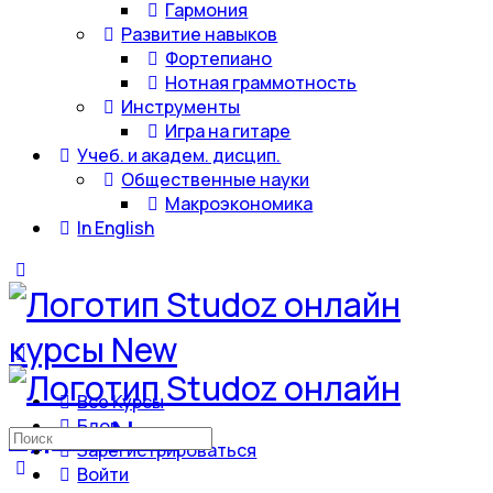
Гармония
Развитие навыков
Фортепиано
Нотная граммотность
Инструменты
Игра на гитаре
Учеб. и академ. дисцип.
Общественные науки
Макроэкономика
In English
Все Курсы
Блог
Искать:
Зарегистрироваться
Войти