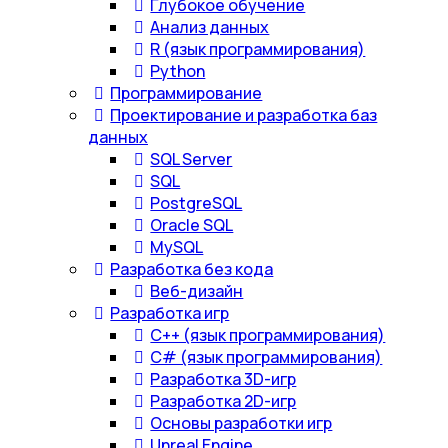
Глубокое обучение
Анализ данных
R (язык программирования)
Python
Программирование
Проектирование и разработка баз
данных
SQL Server
SQL
PostgreSQL
Oracle SQL
MySQL
Разработка без кода
Веб-дизайн
Разработка игр
С++ (язык программирования)
С# (язык программирования)
Разработка 3D-игр
Разработка 2D-игр
Основы разработки игр
Unreal Engine