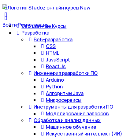
Войти
Регистрация
Бесплатные Курсы
Разработка
Веб-разработка
CSS
HTML
JavaScript
React Js
Инженерия разработки ПО
Arduino
Python
Алгоритмы Java
Микросервисы
Инструменты для разработки ПО
Моделирование запросов
Обработка и анализ данных
Машинное обучение
Искусственный интеллект (ИИ)