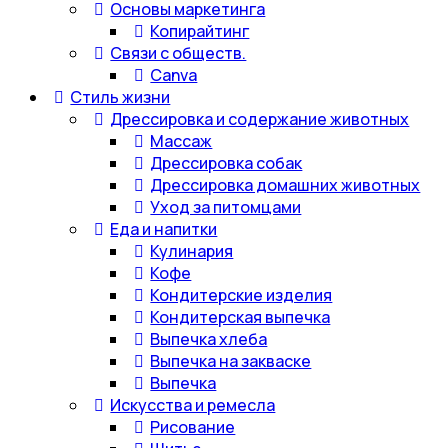
Основы маркетинга
Копирайтинг
Связи с обществ.
Canva
Стиль жизни
Дрессировка и содержание животных
Массаж
Дрессировка собак
Дрессировка домашних животных
Уход за питомцами
Еда и напитки
Кулинария
Кофе
Кондитерские изделия
Кондитерская выпечка
Выпечка хлеба
Выпечка на закваске
Выпечка
Искусства и ремесла
Рисование