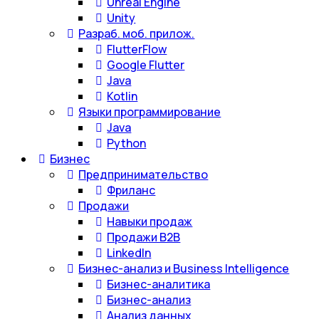
Unreal Engine
Unity
Разраб. моб. прилож.
FlutterFlow
Google Flutter
Java
Kotlin
Языки программирование
Java
Python
Бизнес
Предпринимательство
Фриланс
Продажи
Навыки продаж
Продажи B2B
LinkedIn
Бизнес-анализ и Business Intelligence
Бизнес-аналитика
Бизнес-анализ
Анализ данных