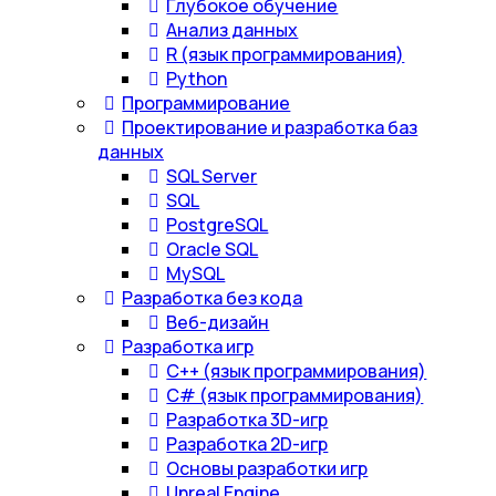
Глубокое обучение
Анализ данных
R (язык программирования)
Python
Программирование
Проектирование и разработка баз
данных
SQL Server
SQL
PostgreSQL
Oracle SQL
MySQL
Разработка без кода
Веб-дизайн
Разработка игр
С++ (язык программирования)
С# (язык программирования)
Разработка 3D-игр
Разработка 2D-игр
Основы разработки игр
Unreal Engine