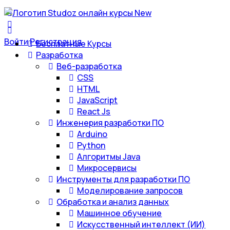
Войти
Регистрация
Бесплатные Курсы
Разработка
Веб-разработка
CSS
HTML
JavaScript
React Js
Инженерия разработки ПО
Arduino
Python
Алгоритмы Java
Микросервисы
Инструменты для разработки ПО
Моделирование запросов
Обработка и анализ данных
Машинное обучение
Искусственный интеллект (ИИ)