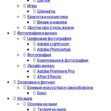
Шитье
Игры
Шахматы
Красота и косметика
Визаж и макияж
Другое про стиль жизни
Фотография и видео
Цифровая фотография
Adobe Lightroom
Adobe Photoshop
Фотография
Композиция в фотографии
Дизайн видео
Adobe Premiere Pro
After Effects
Здоровье и фитнес
Боевые искусства и самооборона
Бокс
Музыка
Основы музыки
Теория музыки