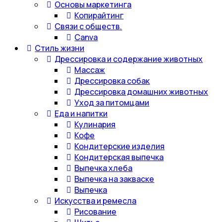
Основы маркетинга
Копирайтинг
Связи с обществ.
Canva
Стиль жизни
Дрессировка и содержание животных
Массаж
Дрессировка собак
Дрессировка домашних животных
Уход за питомцами
Еда и напитки
Кулинария
Кофе
Кондитерские изделия
Кондитерская выпечка
Выпечка хлеба
Выпечка на закваске
Выпечка
Искусства и ремесла
Рисование