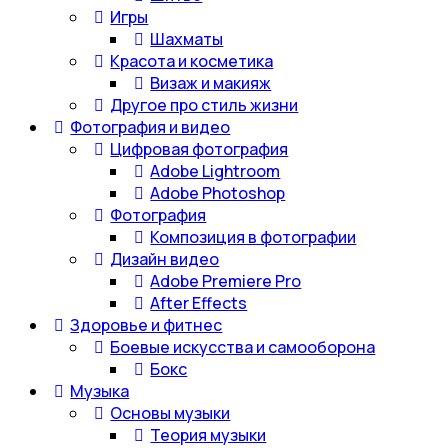
Игры
Шахматы
Красота и косметика
Визаж и макияж
Другое про стиль жизни
Фотография и видео
Цифровая фотография
Adobe Lightroom
Adobe Photoshop
Фотография
Композиция в фотографии
Дизайн видео
Adobe Premiere Pro
After Effects
Здоровье и фитнес
Боевые искусства и самооборона
Бокс
Музыка
Основы музыки
Теория музыки