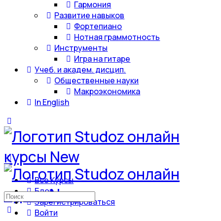
Гармония
Развитие навыков
Фортепиано
Нотная граммотность
Инструменты
Игра на гитаре
Учеб. и академ. дисцип.
Общественные науки
Макроэкономика
In English
Все Курсы
Блог
Искать:
Зарегистрироваться
Войти