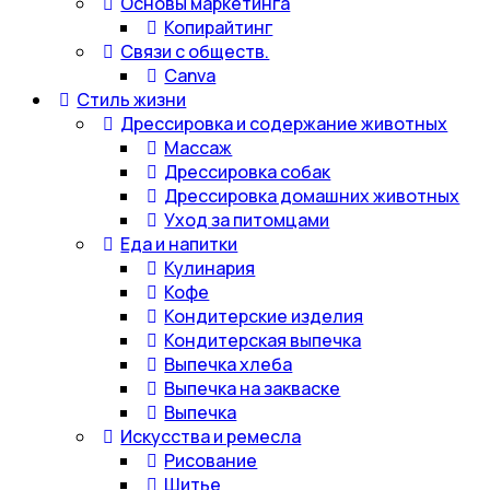
Основы маркетинга
Копирайтинг
Связи с обществ.
Canva
Стиль жизни
Дрессировка и содержание животных
Массаж
Дрессировка собак
Дрессировка домашних животных
Уход за питомцами
Еда и напитки
Кулинария
Кофе
Кондитерские изделия
Кондитерская выпечка
Выпечка хлеба
Выпечка на закваске
Выпечка
Искусства и ремесла
Рисование
Шитье