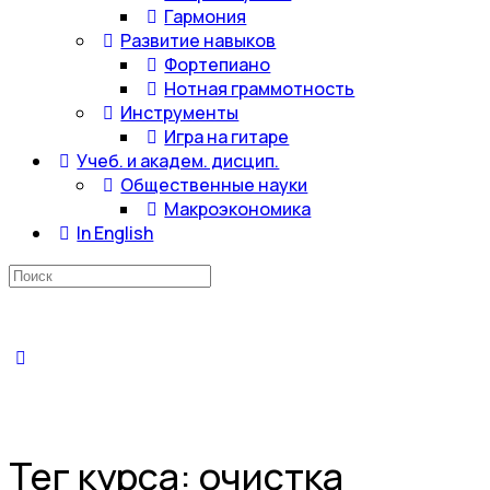
Гармония
Развитие навыков
Фортепиано
Нотная граммотность
Инструменты
Игра на гитаре
Учеб. и академ. дисцип.
Общественные науки
Макроэкономика
In English
Искать:
Тег курса:
очистка