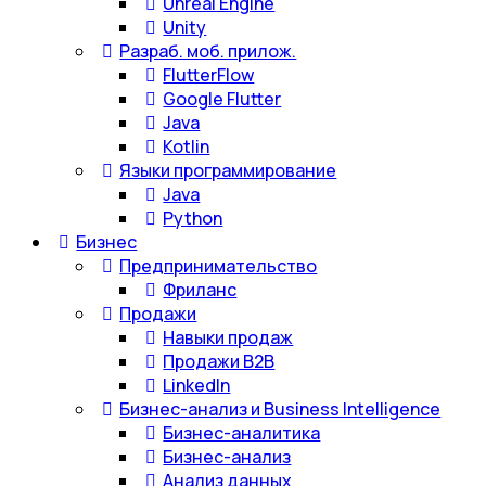
Unreal Engine
Unity
Разраб. моб. прилож.
FlutterFlow
Google Flutter
Java
Kotlin
Языки программирование
Java
Python
Бизнес
Предпринимательство
Фриланс
Продажи
Навыки продаж
Продажи B2B
LinkedIn
Бизнес-анализ и Business Intelligence
Бизнес-аналитика
Бизнес-анализ
Анализ данных