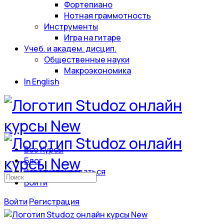
Фортепиано
Нотная граммотность
Инструменты
Игра на гитаре
Учеб. и академ. дисцип.
Общественные науки
Макроэкономика
In English
Все Курсы
Блог
Зарегистрироваться
Искать:
Войти
Войти
Регистрация