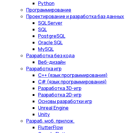
Python
Программирование
Проектирование и разработка баз данных
SQL Server
SQL
PostgreSQL
Oracle SQL
MySQL
Разработка без кода
Веб-дизайн
Разработка игр
С++ (язык программирования)
С# (язык программирования)
Разработка 3D-игр
Разработка 2D-игр
Основы разработки игр
Unreal Engine
Unity
Разраб. моб. прилож.
FlutterFlow