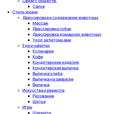
Связи с обществ.
Canva
Стиль жизни
Дрессировка и содержание животных
Массаж
Дрессировка собак
Дрессировка домашних животных
Уход за питомцами
Еда и напитки
Кулинария
Кофе
Кондитерские изделия
Кондитерская выпечка
Выпечка хлеба
Выпечка на закваске
Выпечка
Искусства и ремесла
Рисование
Шитье
Игры
Шахматы