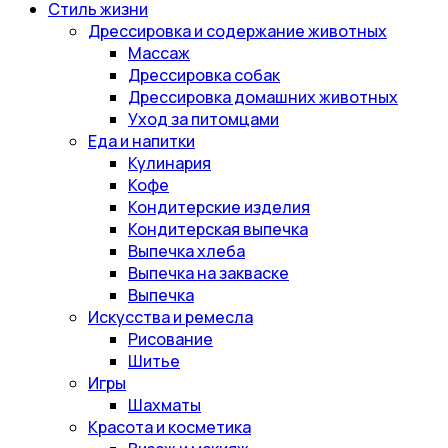
Стиль жизни
Дрессировка и содержание животных
Массаж
Дрессировка собак
Дрессировка домашних животных
Уход за питомцами
Еда и напитки
Кулинария
Кофе
Кондитерские изделия
Кондитерская выпечка
Выпечка хлеба
Выпечка на закваске
Выпечка
Искусства и ремесла
Рисование
Шитье
Игры
Шахматы
Красота и косметика