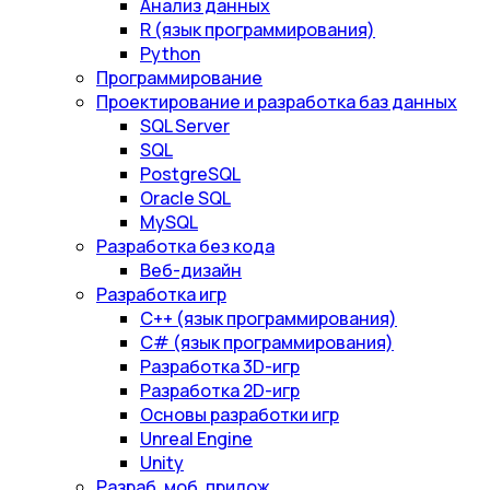
Анализ данных
R (язык программирования)
Python
Программирование
Проектирование и разработка баз данных
SQL Server
SQL
PostgreSQL
Oracle SQL
MySQL
Разработка без кода
Веб-дизайн
Разработка игр
С++ (язык программирования)
С# (язык программирования)
Разработка 3D-игр
Разработка 2D-игр
Основы разработки игр
Unreal Engine
Unity
Разраб. моб. прилож.