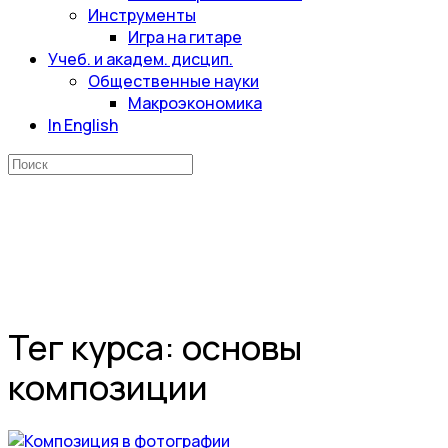
Инструменты
Игра на гитаре
Учеб. и академ. дисцип.
Общественные науки
Макроэкономика
In English
Искать:
Тег курса:
основы
композиции