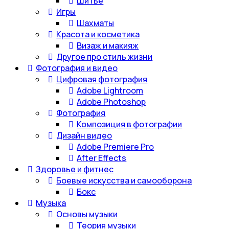
Шитье
Игры
Шахматы
Красота и косметика
Визаж и макияж
Другое про стиль жизни
Фотография и видео
Цифровая фотография
Adobe Lightroom
Adobe Photoshop
Фотография
Композиция в фотографии
Дизайн видео
Adobe Premiere Pro
After Effects
Здоровье и фитнес
Боевые искусства и самооборона
Бокс
Музыка
Основы музыки
Теория музыки