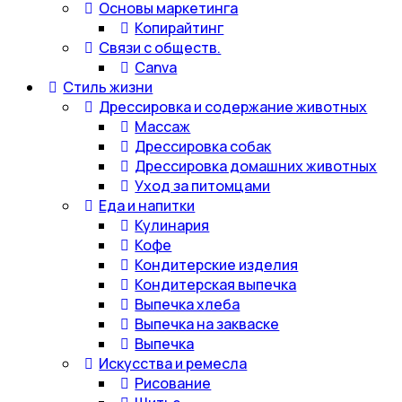
Основы маркетинга
Копирайтинг
Связи с обществ.
Canva
Стиль жизни
Дрессировка и содержание животных
Массаж
Дрессировка собак
Дрессировка домашних животных
Уход за питомцами
Еда и напитки
Кулинария
Кофе
Кондитерские изделия
Кондитерская выпечка
Выпечка хлеба
Выпечка на закваске
Выпечка
Искусства и ремесла
Рисование