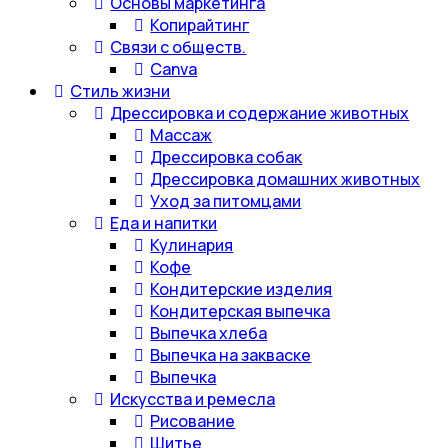
Основы маркетинга
Копирайтинг
Связи с обществ.
Canva
Стиль жизни
Дрессировка и содержание животных
Массаж
Дрессировка собак
Дрессировка домашних животных
Уход за питомцами
Еда и напитки
Кулинария
Кофе
Кондитерские изделия
Кондитерская выпечка
Выпечка хлеба
Выпечка на закваске
Выпечка
Искусства и ремесла
Рисование
Шитье