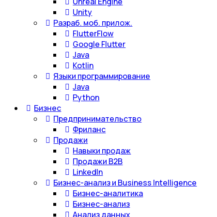
Unreal Engine
Unity
Разраб. моб. прилож.
FlutterFlow
Google Flutter
Java
Kotlin
Языки программирование
Java
Python
Бизнес
Предпринимательство
Фриланс
Продажи
Навыки продаж
Продажи B2B
LinkedIn
Бизнес-анализ и Business Intelligence
Бизнес-аналитика
Бизнес-анализ
Анализ данных