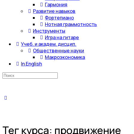
Гармония
Развитие навыков
Фортепиано
Нотная граммотность
Инструменты
Игра на гитаре
Учеб. и академ. дисцип.
Общественные науки
Макроэкономика
In English
Искать:
Тег курса:
продвижение