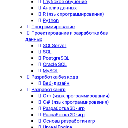
Глубокое обучение
Анализ данных
R (язык программирования)
Python
Программирование
Проектирование и разработка баз
данных
SQL Server
SQL
PostgreSQL
Oracle SQL
MySQL
Разработка без кода
Веб-дизайн
Разработка игр
С++ (язык программирования)
С# (язык программирования)
Разработка 3D-игр
Разработка 2D-игр
Основы разработки игр
Unreal Engine