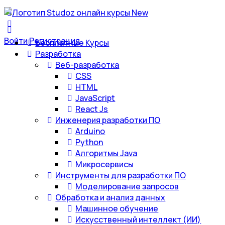
Войти
Регистрация
Бесплатные Курсы
Разработка
Веб-разработка
CSS
HTML
JavaScript
React Js
Инженерия разработки ПО
Arduino
Python
Алгоритмы Java
Микросервисы
Инструменты для разработки ПО
Моделирование запросов
Обработка и анализ данных
Машинное обучение
Искусственный интеллект (ИИ)