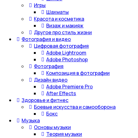
Игры
Шахматы
Красота и косметика
Визаж и макияж
Другое про стиль жизни
Фотография и видео
Цифровая фотография
Adobe Lightroom
Adobe Photoshop
Фотография
Композиция в фотографии
Дизайн видео
Adobe Premiere Pro
After Effects
Здоровье и фитнес
Боевые искусства и самооборона
Бокс
Музыка
Основы музыки
Теория музыки