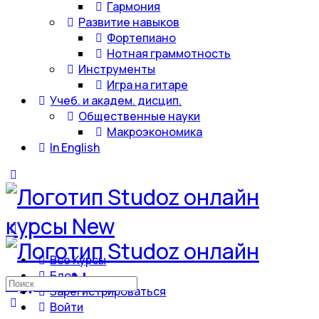
Гармония
Развитие навыков
Фортепиано
Нотная граммотность
Инструменты
Игра на гитаре
Учеб. и академ. дисцип.
Общественные науки
Макроэкономика
In English
Все Курсы
Блог
Искать:
Зарегистрироваться
Войти