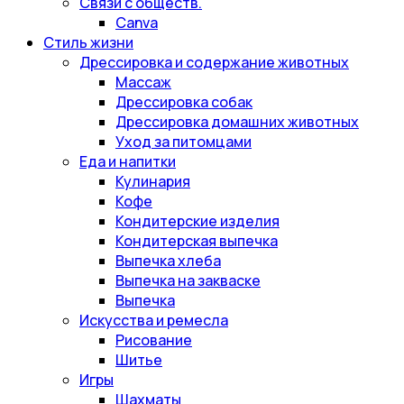
Связи с обществ.
Canva
Стиль жизни
Дрессировка и содержание животных
Массаж
Дрессировка собак
Дрессировка домашних животных
Уход за питомцами
Еда и напитки
Кулинария
Кофе
Кондитерские изделия
Кондитерская выпечка
Выпечка хлеба
Выпечка на закваске
Выпечка
Искусства и ремесла
Рисование
Шитье
Игры
Шахматы