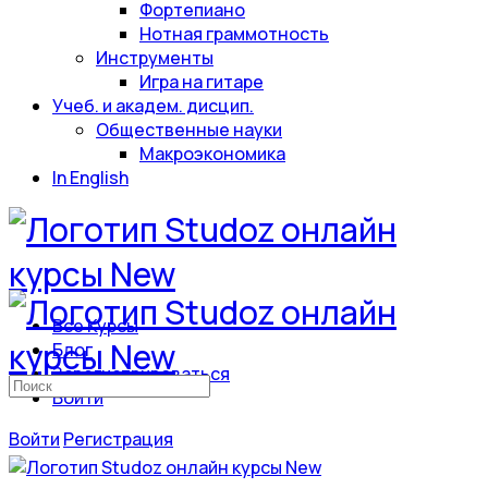
Фортепиано
Нотная граммотность
Инструменты
Игра на гитаре
Учеб. и академ. дисцип.
Общественные науки
Макроэкономика
In English
Все Курсы
Блог
Зарегистрироваться
Искать:
Войти
Войти
Регистрация