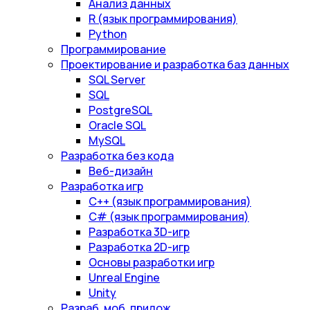
Анализ данных
R (язык программирования)
Python
Программирование
Проектирование и разработка баз данных
SQL Server
SQL
PostgreSQL
Oracle SQL
MySQL
Разработка без кода
Веб-дизайн
Разработка игр
С++ (язык программирования)
С# (язык программирования)
Разработка 3D-игр
Разработка 2D-игр
Основы разработки игр
Unreal Engine
Unity
Разраб. моб. прилож.