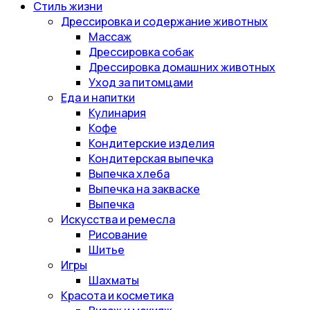
Стиль жизни
Дрессировка и содержание животных
Массаж
Дрессировка собак
Дрессировка домашних животных
Уход за питомцами
Еда и напитки
Кулинария
Кофе
Кондитерские изделия
Кондитерская выпечка
Выпечка хлеба
Выпечка на закваске
Выпечка
Искусства и ремесла
Рисование
Шитье
Игры
Шахматы
Красота и косметика