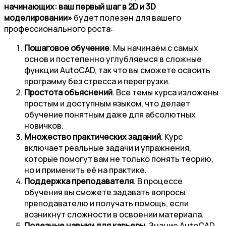
начинающих: ваш первый шаг в 2D и 3D
моделировании»
будет полезен для вашего
профессионального роста:
Пошаговое обучение
. Мы начинаем с самых
основ и постепенно углубляемся в сложные
функции AutoCAD, так что вы сможете освоить
программу без стресса и перегрузки.
Простота объяснений
. Все темы курса изложены
простым и доступным языком, что делает
обучение понятным даже для абсолютных
новичков.
Множество практических заданий
. Курс
включает реальные задачи и упражнения,
которые помогут вам не только понять теорию,
но и применить её на практике.
Поддержка преподавателя
. В процессе
обучения вы сможете задавать вопросы
преподавателю и получать помощь, если
возникнут сложности в освоении материала.
Полезные навыки для карьеры
. Знание AutoCAD