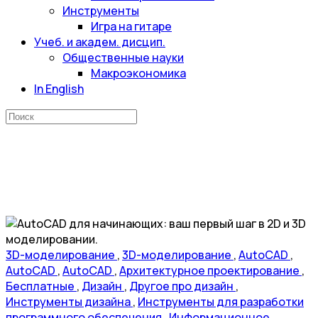
Инструменты
Игра на гитаре
Учеб. и академ. дисцип.
Общественные науки
Макроэкономика
In English
Искать:
3D-моделирование
,
3D-моделирование
,
AutoCAD
,
AutoCAD
,
AutoCAD
,
Архитектурное проектирование
,
Бесплатные
,
Дизайн
,
Другое про дизайн
,
Инструменты дизайна
,
Инструменты для разработки
программного обеспечения
,
Информационное