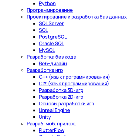
Python
Программирование
Проектирование и разработка баз данных
SQL Server
SQL
PostgreSQL
Oracle SQL
MySQL
Разработка без кода
Веб-дизайн
Разработка игр
С++ (язык программирования)
С# (язык программирования)
Разработка 3D-игр
Разработка 2D-игр
Основы разработки игр
Unreal Engine
Unity
Разраб. моб. прилож.
FlutterFlow