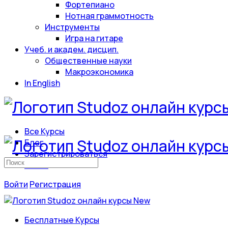
Фортепиано
Нотная граммотность
Инструменты
Игра на гитаре
Учеб. и академ. дисцип.
Общественные науки
Макроэкономика
In English
Все Курсы
Блог
Зарегистрироваться
Искать:
Войти
Войти
Регистрация
Бесплатные Курсы