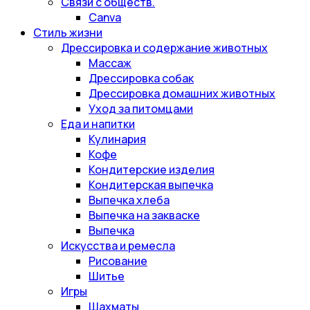
Связи с обществ.
Canva
Стиль жизни
Дрессировка и содержание животных
Массаж
Дрессировка собак
Дрессировка домашних животных
Уход за питомцами
Еда и напитки
Кулинария
Кофе
Кондитерские изделия
Кондитерская выпечка
Выпечка хлеба
Выпечка на закваске
Выпечка
Искусства и ремесла
Рисование
Шитье
Игры
Шахматы