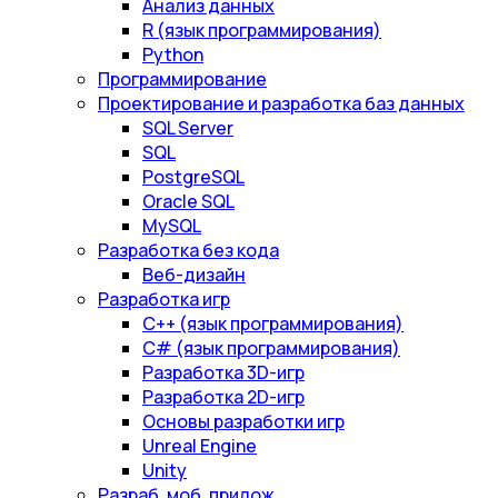
Анализ данных
R (язык программирования)
Python
Программирование
Проектирование и разработка баз данных
SQL Server
SQL
PostgreSQL
Oracle SQL
MySQL
Разработка без кода
Веб-дизайн
Разработка игр
С++ (язык программирования)
С# (язык программирования)
Разработка 3D-игр
Разработка 2D-игр
Основы разработки игр
Unreal Engine
Unity
Разраб. моб. прилож.