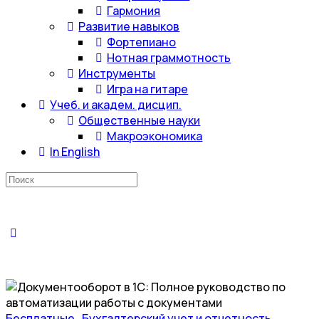
Гармония
Развитие навыков
Фортепиано
Нотная граммотность
Инструменты
Игра на гитаре
Учеб. и академ. дисцип.
Общественные науки
Макроэкономика
In English
Искать:
Бесплатные
,
Бухгалтерский учет и отчетность
,