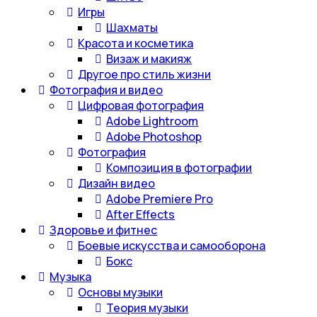
Игры
Шахматы
Красота и косметика
Визаж и макияж
Другое про стиль жизни
Фотография и видео
Цифровая фотография
Adobe Lightroom
Adobe Photoshop
Фотография
Композиция в фотографии
Дизайн видео
Adobe Premiere Pro
After Effects
Здоровье и фитнес
Боевые искусства и самооборона
Бокс
Музыка
Основы музыки
Теория музыки