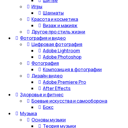
Шитье
Игры
Шахматы
Красота и косметика
Визаж и макияж
Другое про стиль жизни
Фотография и видео
Цифровая фотография
Adobe Lightroom
Adobe Photoshop
Фотография
Композиция в фотографии
Дизайн видео
Adobe Premiere Pro
After Effects
Здоровье и фитнес
Боевые искусства и самооборона
Бокс
Музыка
Основы музыки
Теория музыки