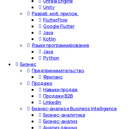
Unreal Engine
Unity
Разраб. моб. прилож.
FlutterFlow
Google Flutter
Java
Kotlin
Языки программирование
Java
Python
Бизнес
Предпринимательство
Фриланс
Продажи
Навыки продаж
Продажи B2B
LinkedIn
Бизнес-анализ и Business Intelligence
Бизнес-аналитика
Бизнес-анализ
Анализ данных