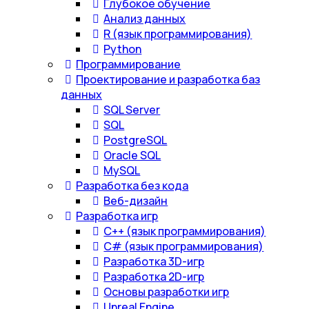
Глубокое обучение
Анализ данных
R (язык программирования)
Python
Программирование
Проектирование и разработка баз
данных
SQL Server
SQL
PostgreSQL
Oracle SQL
MySQL
Разработка без кода
Веб-дизайн
Разработка игр
С++ (язык программирования)
С# (язык программирования)
Разработка 3D-игр
Разработка 2D-игр
Основы разработки игр
Unreal Engine