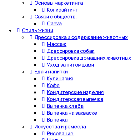
Основы маркетинга
Копирайтинг
Связи с обществ.
Canva
Стиль жизни
Дрессировка и содержание животных
Массаж
Дрессировка собак
Дрессировка домашних животных
Уход за питомцами
Еда и напитки
Кулинария
Кофе
Кондитерские изделия
Кондитерская выпечка
Выпечка хлеба
Выпечка на закваске
Выпечка
Искусства и ремесла
Рисование