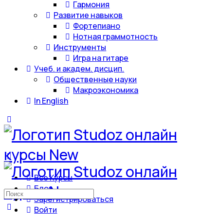
Гармония
Развитие навыков
Фортепиано
Нотная граммотность
Инструменты
Игра на гитаре
Учеб. и академ. дисцип.
Общественные науки
Макроэкономика
In English
Все Курсы
Блог
Искать:
Зарегистрироваться
Войти