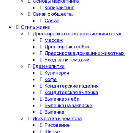
Основы маркетинга
Копирайтинг
Связи с обществ.
Canva
Стиль жизни
Дрессировка и содержание животных
Массаж
Дрессировка собак
Дрессировка домашних животных
Уход за питомцами
Еда и напитки
Кулинария
Кофе
Кондитерские изделия
Кондитерская выпечка
Выпечка хлеба
Выпечка на закваске
Выпечка
Искусства и ремесла
Рисование
Шитье