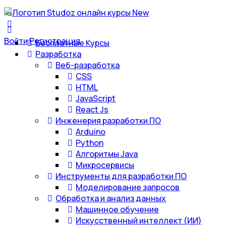
Войти
Регистрация
Бесплатные Курсы
Разработка
Веб-разработка
CSS
HTML
JavaScript
React Js
Инженерия разработки ПО
Arduino
Python
Алгоритмы Java
Микросервисы
Инструменты для разработки ПО
Моделирование запросов
Обработка и анализ данных
Машинное обучение
Искусственный интеллект (ИИ)