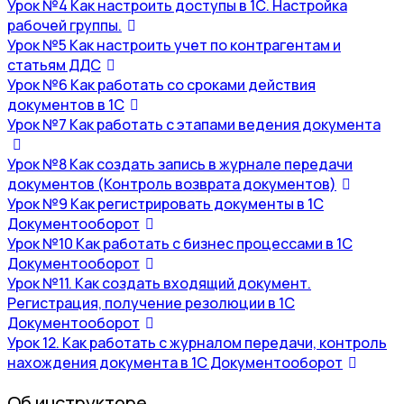
Урок №4 Как настроить доступы в 1С. Настройка
рабочей группы.
Урок №5 Как настроить учет по контрагентам и
статьям ДДС
Урок №6 Как работать со сроками действия
документов в 1С
Урок №7 Как работать с этапами ведения документа
Урок №8 Как создать запись в журнале передачи
документов (Контроль возврата документов)
Урок №9 Как регистрировать документы в 1С
Документооборот
Урок №10 Как работать с бизнес процессами в 1С
Документооборот
Урок №11. Как создать входящий документ.
Регистрация, получение резолюции в 1С
Документооборот
Урок 12. Как работать с журналом передачи, контроль
нахождения документа в 1С Документооборот
Об инструкторе