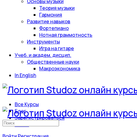
Основы музыки
Теория музыки
Гармония
Развитие навыков
Фортепиано
Нотная граммотность
Инструменты
Игра на гитаре
Учеб. и академ. дисцип.
Общественные науки
Макроэкономика
In English
Все Курсы
Блог
Зарегистрироваться
Искать:
Войти
Войти
Регистрация