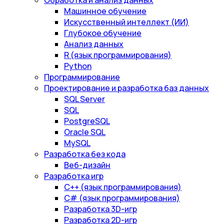
Обработка и анализ данных
Машинное обучение
Искусственный интеллект (ИИ)
Глубокое обучение
Анализ данных
R (язык программирования)
Python
Программирование
Проектирование и разработка баз данных
SQL Server
SQL
PostgreSQL
Oracle SQL
MySQL
Разработка без кода
Веб-дизайн
Разработка игр
С++ (язык программирования)
С# (язык программирования)
Разработка 3D-игр
Разработка 2D-игр