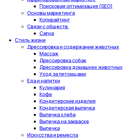
Поисковая оптимизация (SEO)
Основы маркетинга
Копирайтинг
Связи с обществ.
Canva
Стиль жизни
Дрессировка и содержание животных
Массаж
Дрессировка собак
Дрессировка домашних животных
Уход за питомцами
Еда и напитки
Кулинария
Кофе
Кондитерские изделия
Кондитерская выпечка
Выпечка хлеба
Выпечка на закваске
Выпечка
Искусства и ремесла