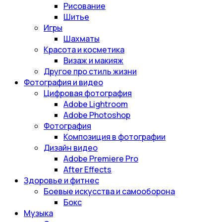
Рисование
Шитье
Игры
Шахматы
Красота и косметика
Визаж и макияж
Другое про стиль жизни
Фотография и видео
Цифровая фотография
Adobe Lightroom
Adobe Photoshop
Фотография
Композиция в фотографии
Дизайн видео
Adobe Premiere Pro
After Effects
Здоровье и фитнес
Боевые искусства и самооборона
Бокс
Музыка